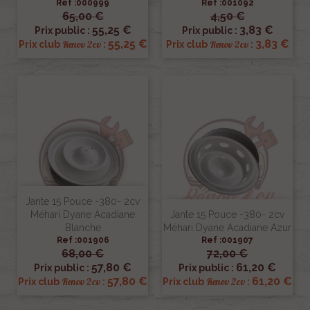
Ref :000999
Ref :001092
65,00 €
4,50 €
55,25 €
3,83 €
Prix public :
Prix public :
55,25 €
3,83 €
Renov 2cv
Renov 2cv
Prix club
:
Prix club
:
Jante 15 Pouce -380- 2cv
Méhari Dyane Acadiane
Jante 15 Pouce -380- 2cv
Blanche
Méhari Dyane Acadiane Azur
Ref :001906
Ref :001907
68,00 €
72,00 €
57,80 €
61,20 €
Prix public :
Prix public :
57,80 €
61,20 €
Renov 2cv
Renov 2cv
Prix club
:
Prix club
: