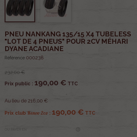
PNEU NANKANG 135/15 X4 TUBELESS
"LOT DE 4 PNEUS" POUR 2CV MÉHARI
DYANE ACADIANE
000238
Référence
232,00 €
190,00 €
Prix public :
TTC
Au lieu de 216,00 €
190,00 €
Renov 2cv
Prix club
:
TTC
OU PAYER EN