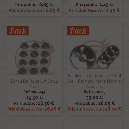
0,85 €
1,45 €
Prix public :
Prix public :
0,85 €
1,45 €
Renov 2cv
Renov 2cv
Prix club
:
Prix club
:
Pack
Pack
Enjoliveur De Roue INOX Lot
Ecrou De Roue Lot De 12
De 4 Pour 2cv Mehari Dyane
Pieces
Acadiane
Ref :000244
Ref :000275
19,50 €
33,00 €
16,58 €
28,05 €
Prix public :
Prix public :
16,58 €
28,05 €
Renov 2cv
Renov 2cv
Prix club
:
Prix club
: