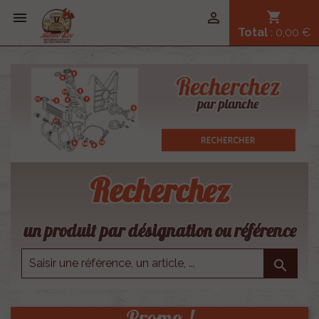


shopping_cart
Total
: 0,00 €
Recherchez
un produit par désignation ou référence

Promo !