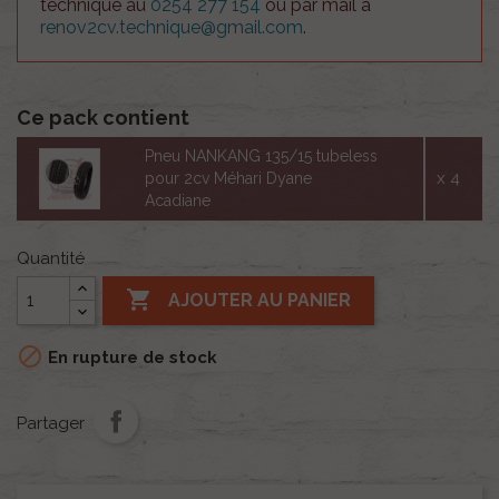
technique au
0254 277 154
ou par mail à
renov2cv.technique@gmail.com
.
Ce pack contient
Pneu NANKANG 135/15 tubeless
x 4
pour 2cv Méhari Dyane
Acadiane
Quantité

AJOUTER AU PANIER

En rupture de stock
Partager