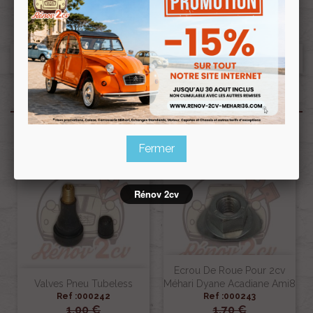
Produits associés
Fermer
Rénov 2cv
Ecrou De Roue Pour 2cv
Valves Pneu Tubeless
Méhari Dyane Acadiane Ami8
Ref :000242
Ref :000243
1,00 €
1,70 €