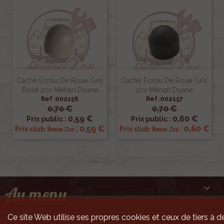
Cache Écrou De Roue Gris
Cache Écrou De Roue Gris
Rosé 2cv Méhari Dyane
2cv Méhari Dyane
Ref :002156
Ref :002157
0,70 €
0,70 €
0,59 €
0,60 €
Prix public :
Prix public :
0,59 €
0,60 €
Renov 2cv
Renov 2cv
Prix club
:
Prix club
:

Au menu
Ce site Web utilise ses propres cookies et ceux de tiers à de