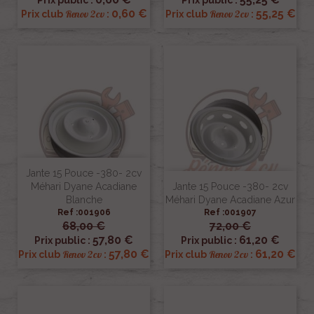
Prix public :
Prix public :
0,60 €
55,25 €
Renov 2cv
Renov 2cv
Prix club
:
Prix club
:
Jante 15 Pouce -380- 2cv
Méhari Dyane Acadiane
Jante 15 Pouce -380- 2cv
Blanche
Méhari Dyane Acadiane Azur
Ref :001906
Ref :001907
68,00 €
72,00 €
57,80 €
61,20 €
Prix public :
Prix public :
57,80 €
61,20 €
Renov 2cv
Renov 2cv
Prix club
:
Prix club
: