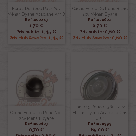
Ecrou De Roue Pour 2cv
Cache Écrou De Roue Blanc
Méhari Dyane Acadiane Ami8
2cv Méhari Dyane
Ref :000243
Ref :000602
1,70 €
0,70 €
1,45 €
0,60 €
Prix public :
Prix public :
1,45 €
0,60 €
Renov 2cv
Renov 2cv
Prix club
:
Prix club
:
Jante 15 Pouce -380- 2cv
Cache Écrou De Roue Noir
Mehari Dyane Acadiane Gris
2cv Méhari Dyane
Clair
Ref :000603
Ref :000999
0,70 €
65,00 €
0,60 €
55,25 €