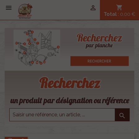


shopping_cart
Total
: 0,00 €
Recherchez
un produit par désignation ou référence
