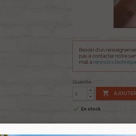
Besoin d'un renseignement
pas à contacter notre se
mail à
renov2cv.techniq
Quantité

AJOUTER

En stock
Partager