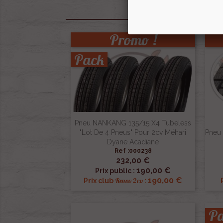
Promo !
Pack
Pneu NANKANG 135/15 X4 Tubeless
"lot De 4 Pneus" Pour 2cv Méhari
Pneu 
Dyane Acadiane
Ref :000238
232,00 €

Aperçu rapide
190,00 €
Prix public :
190,00 €
Renov 2cv
Prix club
:
P