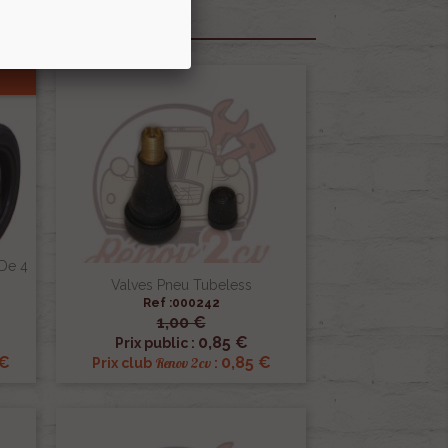
 De 4
Valves Pneu Tubeless
Ref :000242
1,00 €

Aperçu rapide
0,85 €
Prix public :
 €
0,85 €
Renov 2cv
Prix club
: