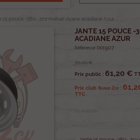
e 15 pouce -380- 2cv méhari dyane acadiane Azur
JANTE 15 POUCE -
ACADIANE AZUR
001907
Référence
72,00 €
61,20 €
Prix public :
T
61,2
Renov 2cv
Prix club
:
TTC
OU PAYER EN
Jante 15 pouce -380- 2cv 