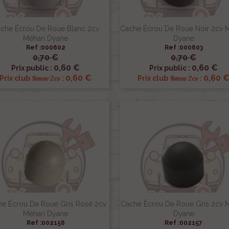
che Écrou De Roue Blanc 2cv
Cache Écrou De Roue Noir 2cv M
Méhari Dyane
Dyane
Ref :000602
Ref :000603
0,70 €
0,70 €


Aperçu rapide
Aperçu rapide
0,60 €
0,60 €
Prix public :
Prix public :
0,60 €
0,60 
Renov 2cv
Renov 2cv
Prix club
:
Prix club
:
e Écrou De Roue Gris Rosé 2cv
Cache Écrou De Roue Gris 2cv M
Méhari Dyane
Dyane
Ref :002156
Ref :002157