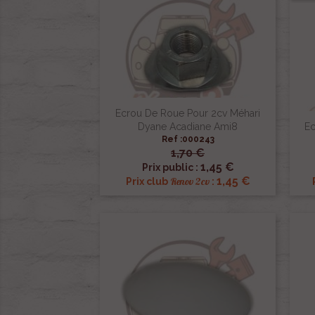
Ecrou De Roue Pour 2cv Méhari
Dyane Acadiane Ami8
Ec
Ref :000243
1,70 €

Aperçu rapide
1,45 €
Prix public :
1,45 €
Renov 2cv
Prix club
: