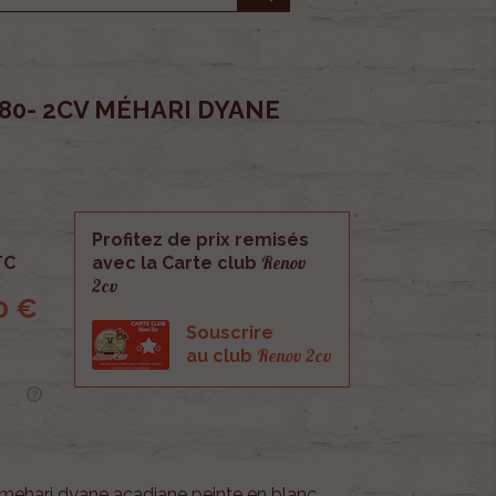
380- 2CV MÉHARI DYANE
Profitez de prix remisés
Renov
TC
avec la Carte club
2cv
0 €
Souscrire
Renov 2cv
au club
mehari dyane acadiane peinte en blanc