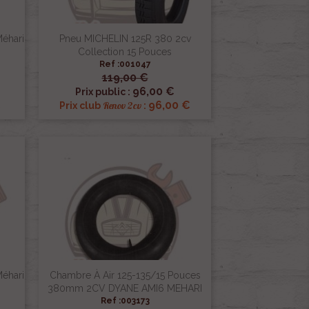
éhari
Pneu MICHELIN 125R 380 2cv
Collection 15 Pouces
Ref :001047
119,00 €

Aperçu rapide
96,00 €
Prix public :
€
96,00 €
Renov 2cv
Prix club
:
éhari
Chambre À Air 125-135/15 Pouces
380mm 2CV DYANE AMI6 MEHARI
Ref :003173