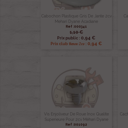
Cabochon Plastique Gris De Jante 2cv
Ca
Mehari Dyane Acadiane
Ref :000341
1,10 €

Aperçu rapide
0,94 €
Prix public :
0,94 €
Renov 2cv
Prix club
:
Vis Enjoliveur De Roue Inox Qualite
Cach
Superieure Pour 2cv Méhari Dyane
Ref :001092