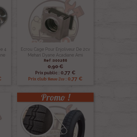
e 4
Ecrou Cage Pour Enjoliveur De 2cv
ane
Mehari Dyane Acadiane Ami
Ref :000286
0,90 €

Aperçu rapide
0,77 €
Prix public :
€
0,77 €
Renov 2cv
Prix club
:
Promo !