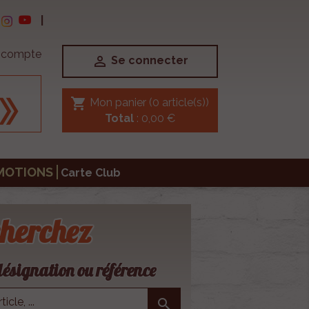
|
e compte

Se connecter
shopping_cart
Mon panier
(0 article(s))
Total
: 0,00 €
MOTIONS
Carte Club
herchez
ésignation ou référence
