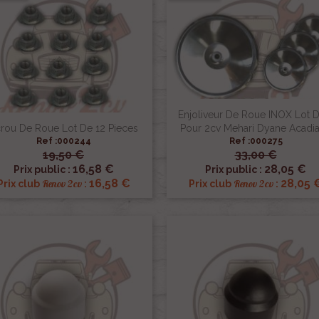
Enjoliveur De Roue INOX Lot D
rou De Roue Lot De 12 Pieces
Pour 2cv Mehari Dyane Acadi
Ref :000244
Ref :000275
19,50 €
33,00 €


Aperçu rapide
Aperçu rapide
16,58 €
28,05 €
Prix public :
Prix public :
16,58 €
28,05 
Renov 2cv
Renov 2cv
Prix club
:
Prix club
: