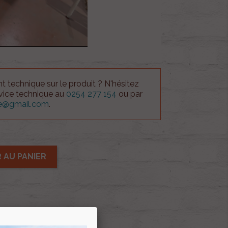
 technique sur le produit ? N'hésitez
rvice technique au
0254 277 154
ou par
ue@gmail.com
.
 AU PANIER