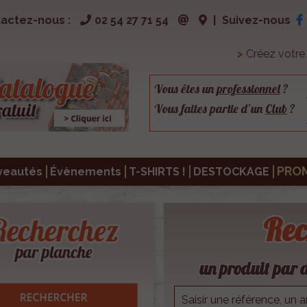
actez-nous :
02 54 27 71 54
|
Suivez-nous
>
Créez votr
Vous êtes un
professionnel
?
Vous faites partie d’un
Club
?
PRO
veautés
Évènements
T-SHIRTS !
DESTOCKAGE
Rec
un produit par d