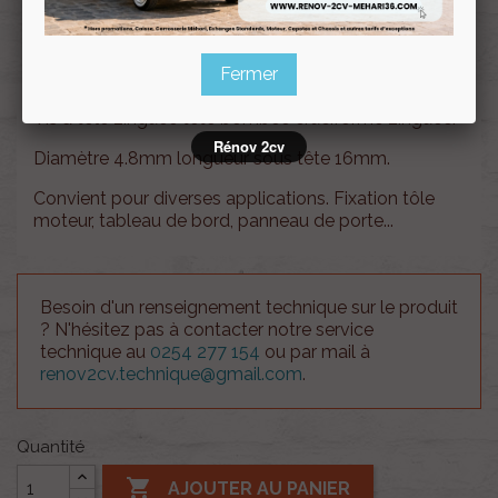
Souscrire
Renov 2cv
au club
Fermer
Vis à tôle zinguée tête bombée cruciforme zinguée.
Rénov 2cv
Diamètre 4.8mm longueur sous tête 16mm.
Convient pour diverses applications. Fixation tôle
moteur, tableau de bord, panneau de porte...
Besoin d'un renseignement technique sur le produit
? N'hésitez pas à contacter notre service
technique au
0254 277 154
ou par mail à
renov2cv.technique@gmail.com
.
Quantité

AJOUTER AU PANIER