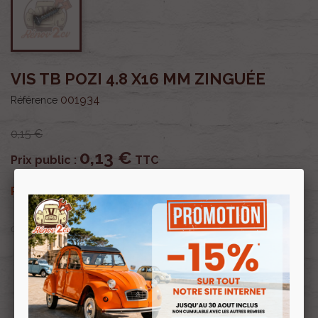
VIS TB POZI 4.8 X16 MM ZINGUÉE
001934
Référence
0,15 €
0,13 €
Prix public :
TTC
0,13 €
Renov 2cv
Prix club
:
TTC
OU PAYER EN
Profitez de prix remisés
Renov 2cv
avec la Carte club