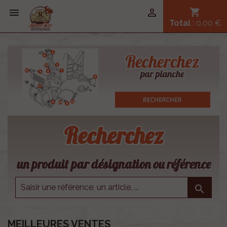


shopping_cart
Total
: 0,00 €
Recherchez
un produit par désignation ou référence

MEILLEURES VENTES