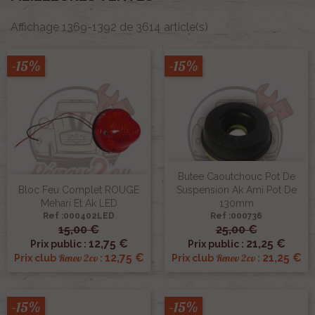
Affichage 1369-1392 de 3614 article(s)
-15%
-15%
Butee Caoutchouc Pot De
Bloc Feu Complet ROUGE
Suspension Ak Ami Pot De
Mehari Et Ak LED
130mm
Ref :000402LED
Ref :000736
15,00 €
25,00 €
12,75 €
21,25 €
Prix public :
Prix public :
12,75 €
21,25 €
Renov 2cv
Renov 2cv
Prix club
:
Prix club
:
-15%
-15%