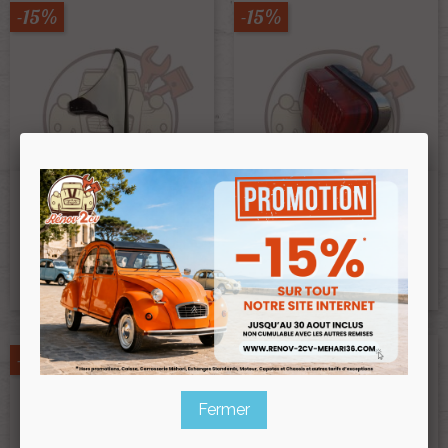
-15%
-15%
Butoir De Pare Chocs Avant
Enjoliveur Chrome De Feu
Dyane Et Acadiane Inox
Arriere Droit 2cv
Ref :001018
Ref :001046
45,00 €
10,65 €
38,25 €
9,05 €
Prix public :
Prix public :
38,25 €
9,05 €
Renov 2cv
Renov 2cv
Prix club
:
Prix club
:
-15%
-15%
Fermer