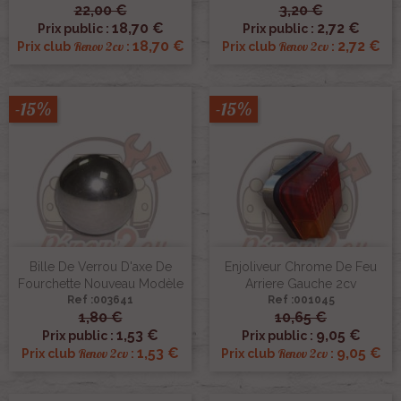
22,00 €
3,20 €
18,70 €
2,72 €
Prix public :
Prix public :
18,70 €
2,72 €
Renov 2cv
Renov 2cv
Prix club
:
Prix club
:
-15%
-15%
Bille De Verrou D'axe De
Enjoliveur Chrome De Feu
Fourchette Nouveau Modèle
Arriere Gauche 2cv
Ref :003641
Ref :001045
1,80 €
10,65 €
1,53 €
9,05 €
Prix public :
Prix public :
1,53 €
9,05 €
Renov 2cv
Renov 2cv
Prix club
:
Prix club
: