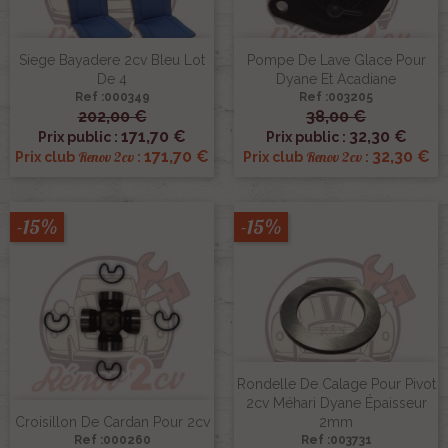
Siege Bayadere 2cv Bleu Lot
Pompe De Lave Glace Pour
De 4
Dyane Et Acadiane
Ref :000349
Ref :003205
202,00 €
38,00 €
171,70 €
32,30 €
Prix public :
Prix public :
171,70 €
32,30 €
Renov 2cv
Renov 2cv
Prix club
:
Prix club
:
-15%
-15%
Rondelle De Calage Pour Pivot
2cv Méhari Dyane Épaisseur
Croisillon De Cardan Pour 2cv
2mm
Ref :000260
Ref :003731