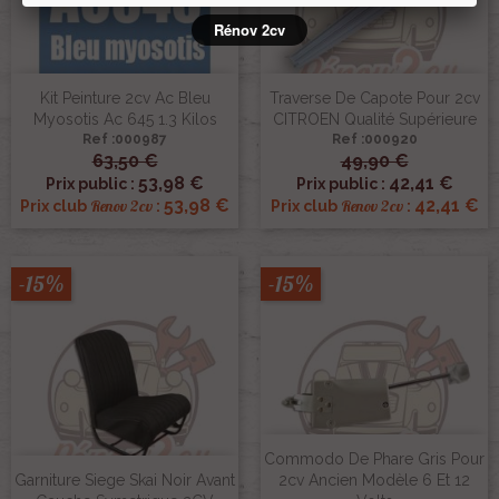
Rénov 2cv
Kit Peinture 2cv Ac Bleu
Traverse De Capote Pour 2cv
Myosotis Ac 645 1.3 Kilos
CITROEN Qualité Supérieure
Ref :000987
Ref :000920
63,50 €
49,90 €
53,98 €
42,41 €
Prix public :
Prix public :
53,98 €
42,41 €
Renov 2cv
Renov 2cv
Prix club
:
Prix club
:
-15%
-15%
Commodo De Phare Gris Pour
Garniture Siege Skai Noir Avant
2cv Ancien Modèle 6 Et 12