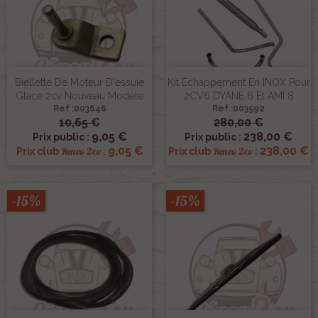
Biellette De Moteur D'essuie
Kit Échappement En INOX Pour
Glace 2cv Nouveau Modèle
2CV6 DYANE 6 Et AMI 8
Ref :003646
Ref :003592
10,65 €
280,00 €
9,05 €
238,00 €
Prix public :
Prix public :
9,05 €
238,00 €
Renov 2cv
Renov 2cv
Prix club
:
Prix club
:
-15%
-15%