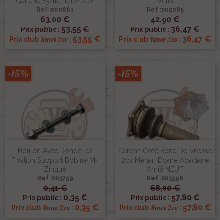
Gauche Symetrique 2CV
Volts
Ref :000861
Ref :005085
63,00 €
42,90 €
53,55 €
36,47 €
Prix public :
Prix public :
53,55 €
36,47 €
Renov 2cv
Renov 2cv
Prix club
:
Prix club
:
-15%
-15%
Boulon Avec Rondelles
Cardan Coté Boite De Vitesse
Fixation Support Bobine M4
2cv Méhari Dyane Acadiane
Zingué
Ami8 NEUF
Ref :003759
Ref :003596
0,41 €
68,00 €
0,35 €
57,80 €
Prix public :
Prix public :
0,35 €
57,80 €
Renov 2cv
Renov 2cv
Prix club
:
Prix club
: