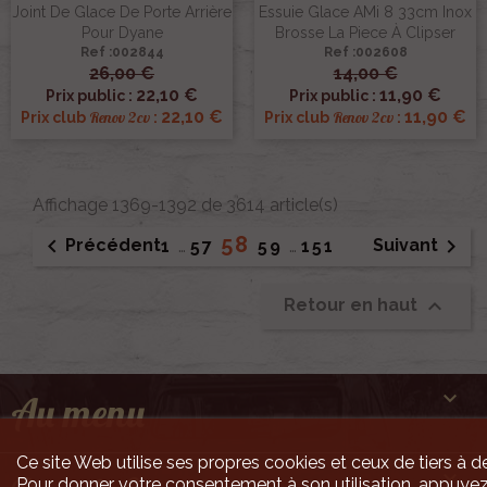
Joint De Glace De Porte Arrière
Essuie Glace AMi 8 33cm Inox
Pour Dyane
Brosse La Piece À Clipser
Ref :002844
Ref :002608
26,00 €
14,00 €
22,10 €
11,90 €
Prix public :
Prix public :
22,10 €
11,90 €
Renov 2cv
Renov 2cv
Prix club
:
Prix club
:
Affichage 1369-1392 de 3614 article(s)
58


Précédent
Suivant
1
…
57
59
…
151

Retour en haut

Au menu
Ce site Web utilise ses propres cookies et ceux de tiers à de

Pour donner votre consentement à son utilisation, appuyez