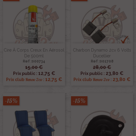
Cire À Corps Creux En Aérosol
Charbon Dynamo 2cv 6 Volts
De 500ml
Ducellier
Ref :000734
Ref :001708
15,00 €
28,00 €
12,75 €
23,80 €
Prix public :
Prix public :
12,75 €
23,80 €
Renov 2cv
Renov 2cv
Prix club
:
Prix club
:
-15%
-15%