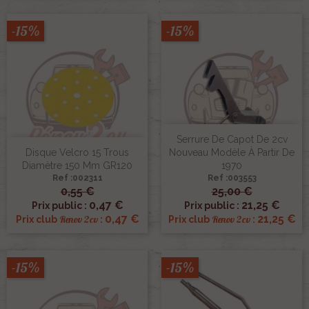
-15%
-15%
Serrure De Capot De 2cv
Disque Velcro 15 Trous
Nouveau Modèle À Partir De
Diamètre 150 Mm GR120
1970
Ref :002311
Ref :003553
0,55 €
25,00 €
0,47 €
21,25 €
Prix public :
Prix public :
0,47 €
21,25 €
Renov 2cv
Renov 2cv
Prix club
:
Prix club
:
-15%
-15%