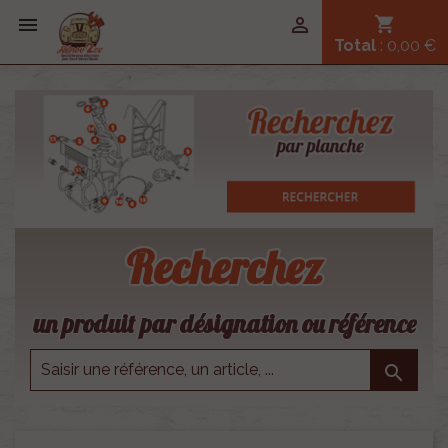


shopping_cart
Total
: 0,00 €
Recherchez
un produit par désignation ou référence
