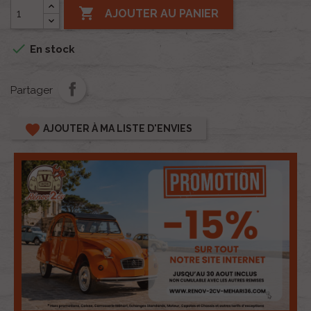

AJOUTER AU PANIER

En stock
Partager
favorite
AJOUTER À MA LISTE D'ENVIES