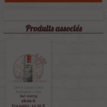
Produits associés
Cire À Corps Creux
Pistolable 1 Litre
Ref :000733
18,00 €
15,30 €
Prix public :