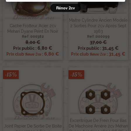
Rénov 2cv
Maitre Cylindre Ancien Modele
Cache Frotteur Acier 2cv
2 Sorties Pour 2cv Après Sept
Mehari Dyane Peint En Noir
1963
Ref :000382
Ref :000099
8,00 €
37,00 €
6,80 €
31,45 €
Prix public :
Prix public :
6,80 €
31,45 €
Renov 2cv
Renov 2cv
Prix club
:
Prix club
:
-15%
-15%
Excentrique De Frein Pour Bas
Joint Papier De Sortie De Boite
De Machoire Arrière 2cv Méhari