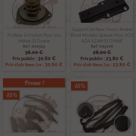
Support De Pare Chocs Arrière
Frotteur À Friction Pour 2cv
Étroit Modèle Spécial Pour 2CV
Méhari Et Dyane
AZA AZAM Et DYANE
Ref :000325
Ref :003106
36,00 €
28,00 €
30,60 €
23,80 €
Prix public :
Prix public :
30,60 €
23,80 €
Renov 2cv
Renov 2cv
Prix club
:
Prix club
:
Promo !
-15%
-15%