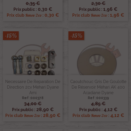
0,35 €
2,30 €
0,30 €
1,96 €
Prix public :
Prix public :
0,30 €
1,96 €
Renov 2cv
Renov 2cv
Prix club
:
Prix club
:
-15%
-15%
Necessaire De Reparation De
Caoutchouc Gris De Goulotte
Direction 2cv Mehari Dyane
De Réservoir Méhari AK 400
Ami
Acadiane Dyane
Ref :000378
Ref :000339
34,00 €
4,85 €
28,90 €
4,12 €
Prix public :
Prix public :
28,90 €
4,12 €
Renov 2cv
Renov 2cv
Prix club
:
Prix club
: