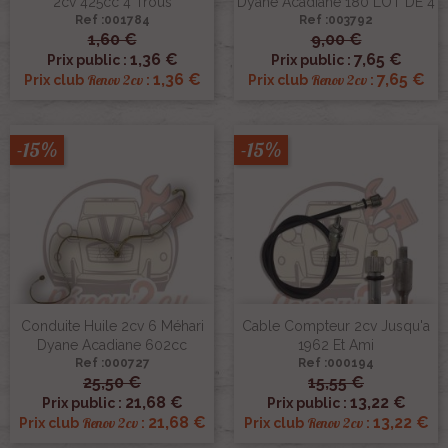
2cv 425cc 4 Trous
Dyane Acadiane 180 LOT DE 4
Ref :001784
Ref :003792
1,60 €
9,00 €
1,36 €
7,65 €
Prix public :
Prix public :
1,36 €
7,65 €
Renov 2cv
Renov 2cv
Prix club
:
Prix club
:
-15%
-15%
Conduite Huile 2cv 6 Méhari
Cable Compteur 2cv Jusqu'a
Dyane Acadiane 602cc
1962 Et Ami
Ref :000727
Ref :000194
25,50 €
15,55 €
21,68 €
13,22 €
Prix public :
Prix public :
21,68 €
13,22 €
Renov 2cv
Renov 2cv
Prix club
:
Prix club
: