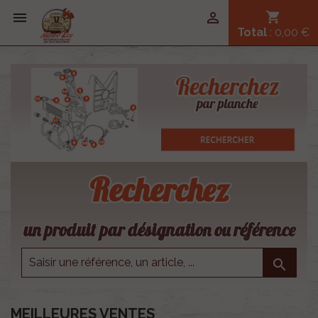


shopping_cart
Total
: 0,00 €
Recherchez
un produit par désignation ou référence

MEILLEURES VENTES