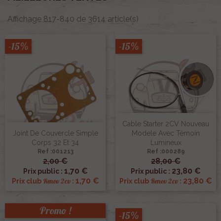
Affichage 817-840 de 3614 article(s)
-15%
-15%
Cable Starter 2CV Nouveau
Joint De Couvercle Simple
Modele Avec Témoin
Corps 32 Et 34
Lumineux
Ref :001213
Ref :000289
2,00 €
28,00 €
1,70 €
23,80 €
Prix public :
Prix public :
1,70 €
23,80 €
Renov 2cv
Renov 2cv
Prix club
:
Prix club
:
Promo !
-15%