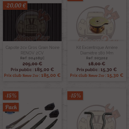
-20,00 €
Capote 2cv Gros Grain Noire
Kit Excentrique Arrière
RENOV 2CV
Diamètre 180 Mm
Ref :004085C
Ref :003202
205,00 €
18,00 €
185,00 €
15,30 €
Prix public :
Prix public :
185,00 €
15,30 €
Renov 2cv
Renov 2cv
Prix club
:
Prix club
:
-15%
-15%
Pack