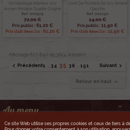
Kit Habillage Interieur 2cv
Joint De Portière De 2cv Arrière
Ancien Modele Qualite Origine
Gauche
Ref :000509
Ref :000190
72,00 €
14,00 €
61,20 €
11,90 €
Prix public :
Prix public :
61,20 €
11,90 €
Renov 2cv
Renov 2cv
Prix club
:
Prix club
:
Affichage 817-840 de 3614 article(s)
35


Précédent
Suivant
1
…
34
36
…
151

Retour en haut

Au menu
Ce site Web utilise ses propres cookies et ceux de tiers à de

Pour donner votre consentement à son utilisation, appuyez