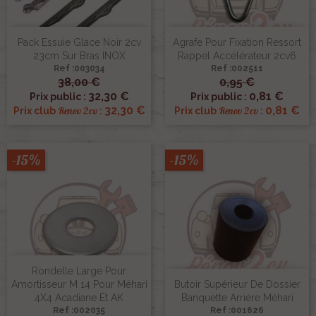
Pack Essuie Glace Noir 2cv
Agrafe Pour Fixation Ressort
23cm Sur Bras INOX
Rappel Accélérateur 2cv6
Ref :003034
Ref :002511
38,00 €
0,95 €
32,30 €
0,81 €
Prix public :
Prix public :
32,30 €
0,81 €
Renov 2cv
Renov 2cv
Prix club
:
Prix club
:
-15%
-15%
Rondelle Large Pour
Amortisseur M 14 Pour Méhari
Butoir Supérieur De Dossier
4X4 Acadiane Et AK
Banquette Arrière Méhari
Ref :002035
Ref :001626