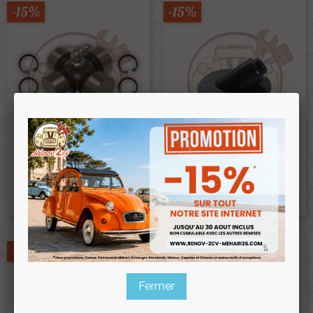
-15%
-15%
Croisillon De Cardan 2cv
Soufflet Caoutchouc Levier
Qualité Supérieure
Vitesse 2cv Ancien Modèle
Ref :003738
Ref :001121
44,00 €
19,30 €
37,40 €
16,40 €
Prix public :
Prix public :
37,40 €
16,40 €
Renov 2cv
Renov 2cv
Prix club
:
Prix club
:
-15%
-15%
Fermer