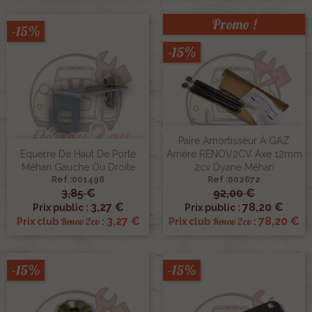
Promo !
-15%
-15%
Paire Amortisseur À GAZ
Equerre De Haut De Porte
Arrière RENOV2CV Axe 12mm
Méhari Gauche Ou Droite
2cv Dyane Méhari
Ref :001498
Ref :002672
3,85 €
92,00 €
3,27 €
78,20 €
Prix public :
Prix public :
3,27 €
78,20 €
Renov 2cv
Renov 2cv
Prix club
:
Prix club
:
-15%
-15%