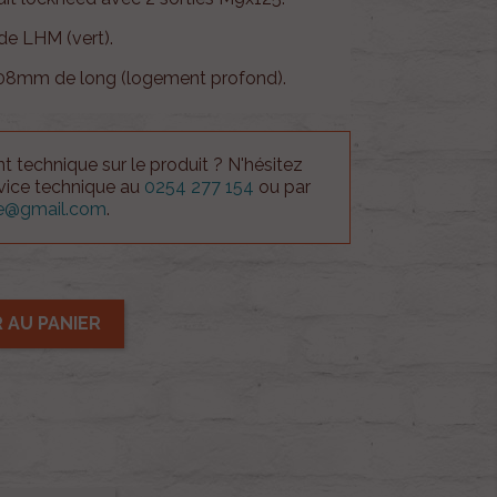
de LHM (vert).
108mm de long (logement profond).
 technique sur le produit ? N'hésitez
rvice technique au
0254 277 154
ou par
ue@gmail.com
.
 AU PANIER