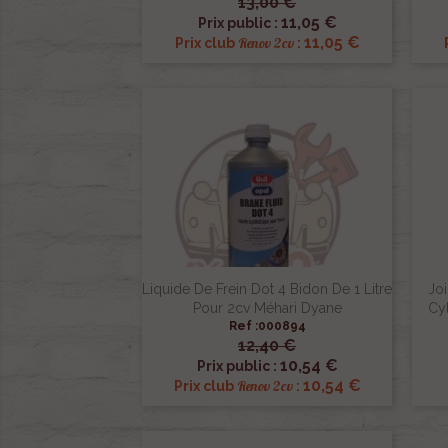
13,00 €

Aperçu rapide
11,05 €
Prix public :
11,05 €
Renov 2cv
Prix club
:
Liquide De Frein Dot 4 Bidon De 1 Litre
Joi
Pour 2cv Méhari Dyane
Cy
Ref :000894
12,40 €

Aperçu rapide
10,54 €
Prix public :
10,54 €
Renov 2cv
Prix club
: