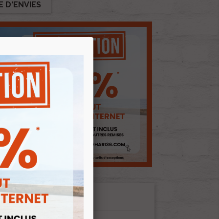
E D'ENVIES
ents joints