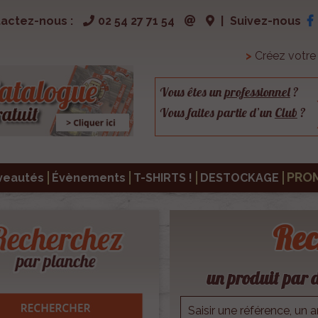
actez-nous :
02 54 27 71 54
|
Suivez-nous
>
Créez votr
Vous êtes un
professionnel
?
Vous faites partie d’un
Club
?
PRO
veautés
Évènements
T-SHIRTS !
DESTOCKAGE
Rec
un produit par d