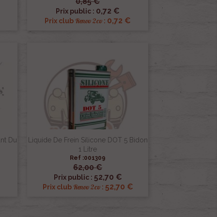
0,85 €

Aperçu rapide
0,72 €
Prix public :
0,72 €
Renov 2cv
Prix club
:
ant Du
Liquide De Frein Silicone DOT 5 Bidon
1 Litre
Ref :001309
62,00 €

Aperçu rapide
52,70 €
Prix public :
52,70 €
Renov 2cv
Prix club
: