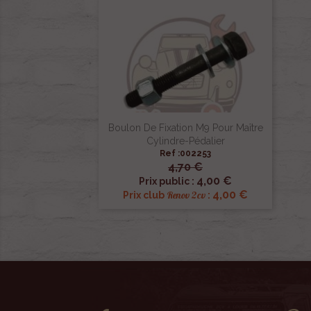
Boulon De Fixation M9 Pour Maître
Cylindre-Pédalier
Ref :002253
4,70 €

Aperçu rapide
4,00 €
Prix public :
4,00 €
Renov 2cv
Prix club
: