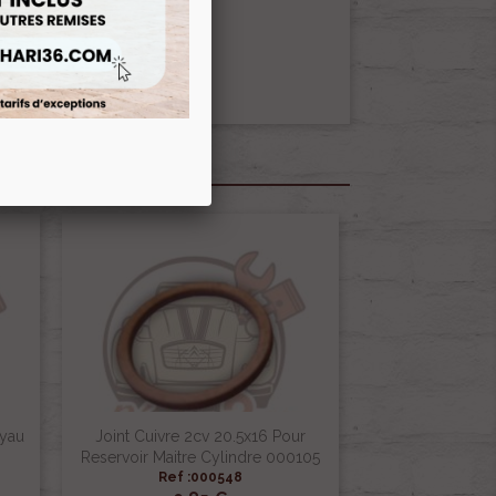
qualité garantie !
uide LHM (vert).
uyau
Joint Cuivre 2cv 20.5x16 Pour
Reservoir Maitre Cylindre 000105
Ref :000548