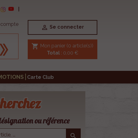
|
e compte

Se connecter
shopping_cart
Mon panier
(0 article(s))
Total
: 0,00 €
MOTIONS
Carte Club
herchez
ésignation ou référence
