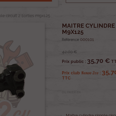
ple circuit 2 sorties m9x125
MAITRE CYLINDRE 
M9X125
000101
Référence
42,00 €
35,70 €
Prix public :
T
35,7
Renov 2cv
Prix club
:
TTC
OU PAYER EN
Maitre cylindre simple cir