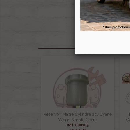
Reservoir Maitre Cylindre 2cv Dyane
Méhari Simple Circuit
Cy
Ref :000105