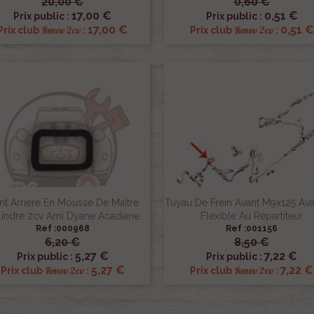
20,00 €
0,60 €


Aperçu rapide
Aperçu rapide
17,00 €
0,51 €
Prix public :
Prix public :
17,00 €
0,51 €
Renov 2cv
Renov 2cv
Prix club
:
Prix club
:
nt Arriere En Mousse De Maitre
Tuyau De Frein Avant M9x125 Av
lindre 2cv Ami Dyane Acadiane
Flexible Au Repartiteur
Ref :000968
Ref :001156
6,20 €
8,50 €


Aperçu rapide
Aperçu rapide
5,27 €
7,22 €
Prix public :
Prix public :
5,27 €
7,22 €
Renov 2cv
Renov 2cv
Prix club
:
Prix club
: