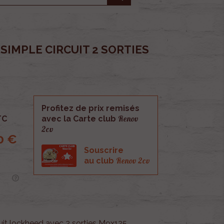
SIMPLE CIRCUIT 2 SORTIES
Profitez de prix remisés
Renov
TC
avec la Carte club
2cv
0 €
Souscrire
Renov 2cv
au club
cuit lockheed avec 2 sorties M9x125.