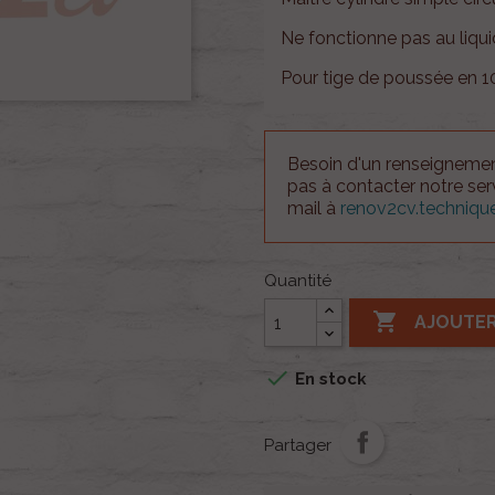
Ne fonctionne pas au liqui
Pour tige de poussée en 
Besoin d'un renseignement
pas à contacter notre se
mail à
renov2cv.techniq
Quantité

AJOUTER

En stock
Partager