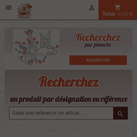


shopping_cart
Total
: 0,00 €
Recherchez
un produit par désignation ou référence
