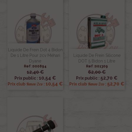
Liquide De Frein Dot 4 Bidon
De 1 Litre Pour 2cv Méhari
Liquide De Frein Silicone
Dyane
DOT 5 Bidon 1 Litre
Ref :000894
Ref :001309
12,40 €
62,00 €
10,54 €
52,70 €
Prix public :
Prix public :
10,54 €
52,70 €
Renov 2cv
Renov 2cv
Prix club
:
Prix club
: