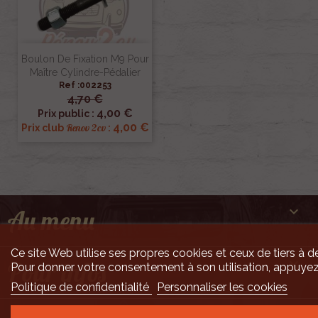
Boulon De Fixation M9 Pour
Maître Cylindre-Pédalier
Ref :002253
4,70 €
4,00 €
Prix public :
4,00 €
Renov 2cv
Prix club
:

Au menu
Ce site Web utilise ses propres cookies et ceux de tiers à de

Pour infos
Pour donner votre consentement à son utilisation, appuyez
Politique de confidentialité
Personnaliser les cookies
