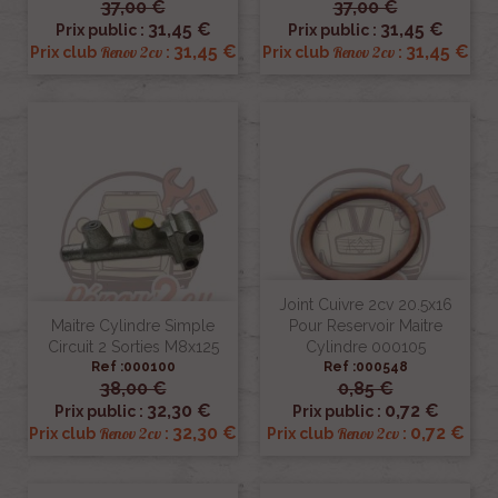
37,00 €
37,00 €
31,45 €
31,45 €
Prix public :
Prix public :
31,45 €
31,45 €
Renov 2cv
Renov 2cv
Prix club
:
Prix club
:
Joint Cuivre 2cv 20.5x16
Maitre Cylindre Simple
Pour Reservoir Maitre
Circuit 2 Sorties M8x125
Cylindre 000105
Ref :000100
Ref :000548
38,00 €
0,85 €
32,30 €
0,72 €
Prix public :
Prix public :
32,30 €
0,72 €
Renov 2cv
Renov 2cv
Prix club
:
Prix club
: