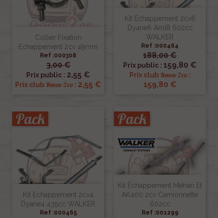
Kit Echappement 2cv6
Dyane6 Ami8 602cc
WALKER
Collier Fixation
Ref :000464
Echappement 2cv 49mm
188,00 €
Ref :000308
3,00 €
159,80 €
Prix public :
2,55 €
Renov 2cv
Prix public :
Prix club
:
2,55 €
159,80 €
Renov 2cv
Prix club
:
Pack
Pack
Kit Échappement Méhari Et
Kit Echappement 2cv4
AK400 2cv Camionnette
Dyane4 435cc WALKER
602cc
Ref :000465
Ref :001299