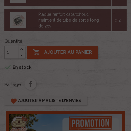
Plaque renfort caoutchouc
x 2
maintient de tube de sortie long
de 2cv
Quantité

AJOUTER AU PANIER

En stock
Partager
favorite
AJOUTER À MA LISTE D'ENVIES