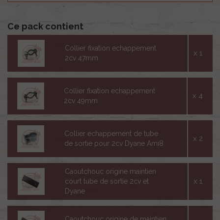
Ce pack contient
Collier fixation echappement
x 1
2cv 47mm
Collier fixation echappement
x 4
2cv 49mm
Collier echappement de tube
x 2
de sortie pour 2cv Dyane Ami8
Caoutchouc origine maintien
x 1
court tube de sortie 2cv et
Dyane
Caoutchouc origine de maintien