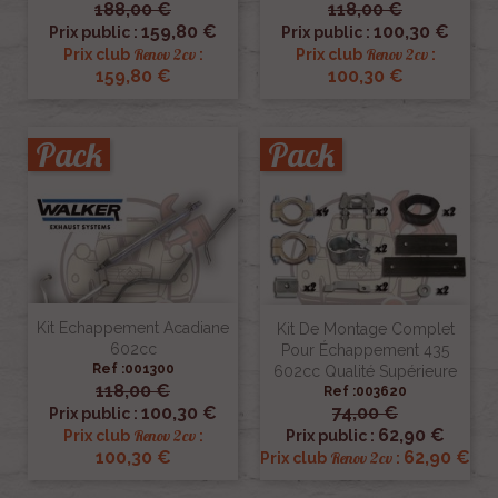
188,00 €
118,00 €
159,80 €
100,30 €
Prix public :
Prix public :
Renov 2cv
Renov 2cv
Prix club
:
Prix club
:
159,80 €
100,30 €
Pack
Pack
Kit Echappement Acadiane
Kit De Montage Complet
602cc
Pour Échappement 435
Ref :001300
602cc Qualité Supérieure
118,00 €
Ref :003620
100,30 €
74,00 €
Prix public :
62,90 €
Renov 2cv
Prix club
:
Prix public :
100,30 €
62,90 €
Renov 2cv
Prix club
: