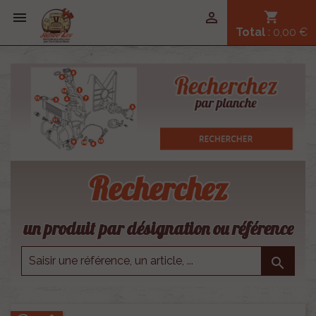


shopping_cart
Total
: 0,00 €
Recherchez
un produit par désignation ou référence
