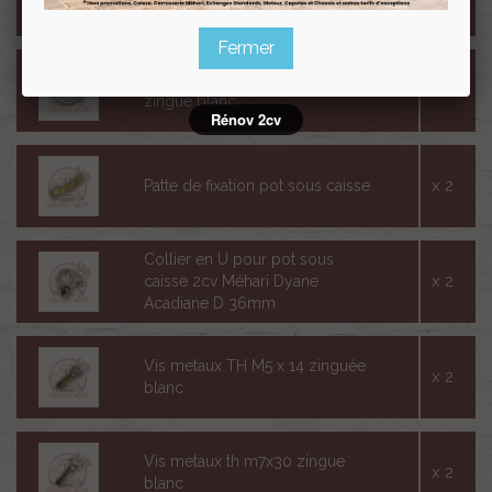
dérivés
Fermer
Rondelle M5 tete moyenne
x 2
zingue blanc
Rénov 2cv
x 2
Patte de fixation pot sous caisse
Collier en U pour pot sous
x 2
caisse 2cv Méhari Dyane
Acadiane D 36mm
Vis metaux TH M5 x 14 zinguée
x 2
blanc
Vis metaux th m7x30 zingue
x 2
blanc