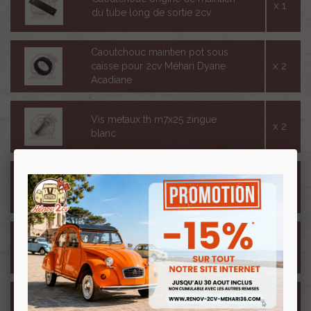
x 1
du tube long de sortie 2cv
Caoutchouc maintien pot sous
x 2
caisse pour 2cv Méhari Dyane
Acadiane
Vis metaux th m7x25 zingue
x 2
blanc
Rondelle m7 tete large 20mm
x 2
zingue blanc
Ecrou m7 zingué au pas de 100
x 6
pour Citroën
Rondelle m7 tete moyenne
x 6
15mm zingue blanc pour 2cv et