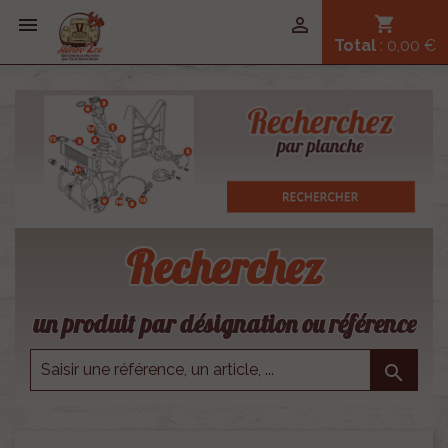


shopping_cart
Total
: 0,00 €
Recherchez
un produit par désignation ou référence
