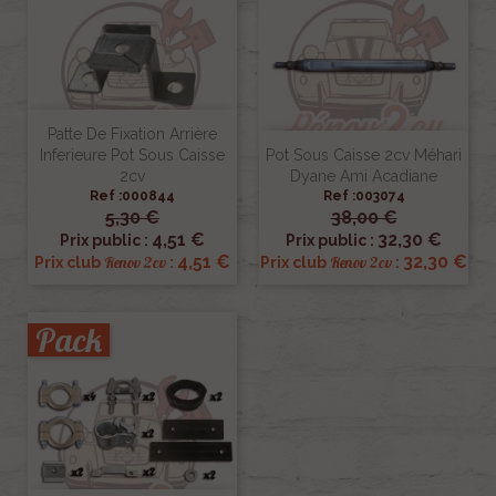
Patte De Fixation Arrière
Inferieure Pot Sous Caisse
Pot Sous Caisse 2cv Méhari
2cv
Dyane Ami Acadiane
Ref :000844
Ref :003074
5,30 €
38,00 €
4,51 €
32,30 €
Prix public :
Prix public :
4,51 €
32,30 €
Renov 2cv
Renov 2cv
Prix club
:
Prix club
:
Pack