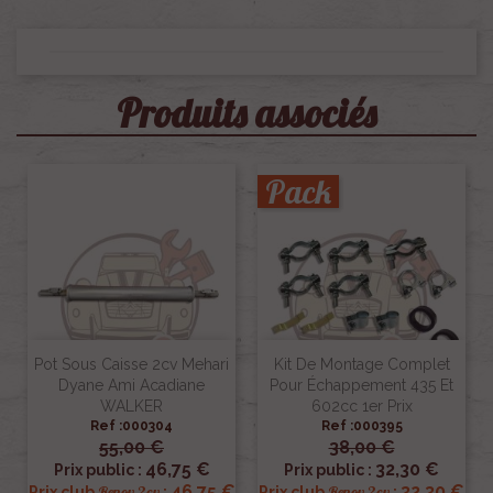
Produits associés
Pack
Pot Sous Caisse 2cv Mehari
Kit De Montage Complet
Dyane Ami Acadiane
Pour Échappement 435 Et
WALKER
602cc 1er Prix
Ref :000304
Ref :000395
55,00 €
38,00 €
46,75 €
32,30 €
Prix public :
Prix public :
46,75 €
32,30 €
Renov 2cv
Renov 2cv
Prix club
:
Prix club
: