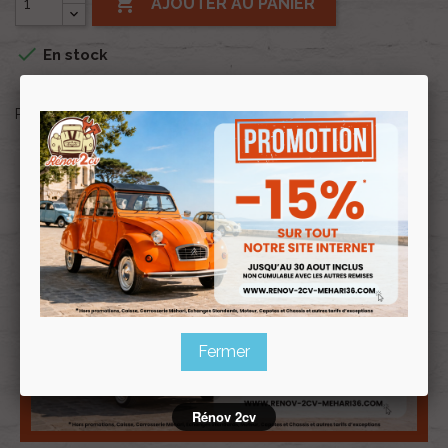

AJOUTER AU PANIER

En stock
Partager
favorite
AJOUTER À MA LISTE D'ENVIES
Fermer
Rénov 2cv