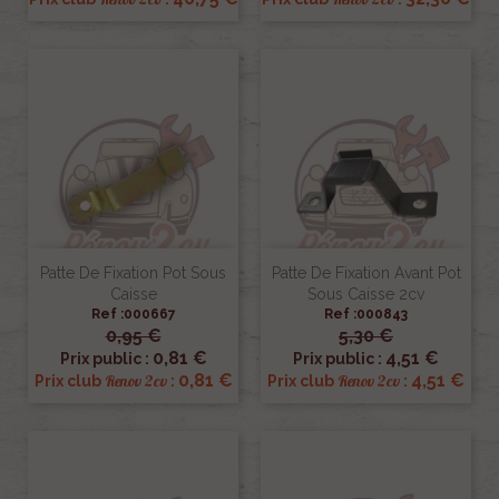
Patte De Fixation Pot Sous
Patte De Fixation Avant Pot
Caisse
Sous Caisse 2cv
Ref :000667
Ref :000843
0,95 €
5,30 €
0,81 €
4,51 €
Prix public :
Prix public :
0,81 €
4,51 €
Renov 2cv
Renov 2cv
Prix club
:
Prix club
: