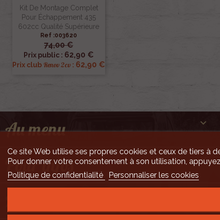
Kit De Montage Complet
Pour Échappement 435
602cc Qualité Supérieure
Ref :003620
74,00 €
62,90 €
Prix public :
62,90 €
Renov 2cv
Prix club
:

Au menu
Ce site Web utilise ses propres cookies et ceux de tiers à de

Pour infos
Pour donner votre consentement à son utilisation, appuyez
Politique de confidentialité
Personnaliser les cookies

Mais encore ...