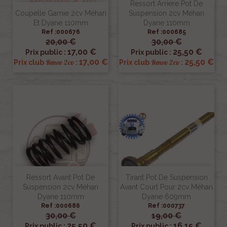
Ressort Arriere Pot De
Coupelle Garnie 2cv Méhari
Suspension 2cv Méhari
Et Dyane 110mm
Dyane 110mm
Ref :000676
Ref :000685
20,00 €
30,00 €
17,00 €
25,50 €
Prix public :
Prix public :
17,00 €
25,50 €
Renov 2cv
Renov 2cv
Prix club
:
Prix club
:
Ressort Avant Pot De
Tirant Pot De Suspension
Suspension 2cv Méhari
Avant Court Pour 2cv Méhari
Dyane 110mm
Dyane 609mm
Ref :000686
Ref :000737
30,00 €
19,00 €
25,50 €
16,15 €
Prix public :
Prix public :