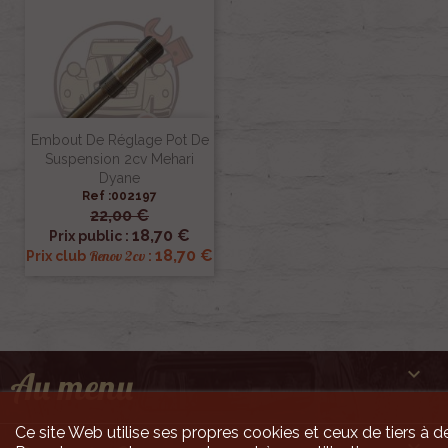
Embout De Réglage Pot De
Suspension 2cv Mehari
Dyane
Ref :002197
22,00 €
18,70 €
Prix public :
18,70 €
Renov 2cv
Prix club
:

Au menu
Ce site Web utilise ses propres cookies et ceux de tiers à de
