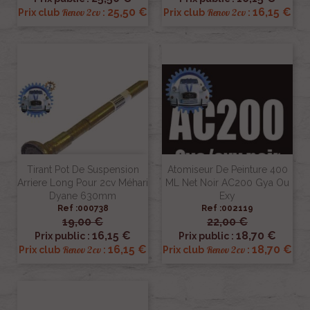
25,50 €
16,15 €
Renov 2cv
Renov 2cv
Prix club
:
Prix club
:
Tirant Pot De Suspension
Atomiseur De Peinture 400
Arriere Long Pour 2cv Méhari
ML Net Noir AC200 Gya Ou
Dyane 630mm
Exy
Ref :000738
Ref :002119
19,00 €
22,00 €
16,15 €
18,70 €
Prix public :
Prix public :
16,15 €
18,70 €
Renov 2cv
Renov 2cv
Prix club
:
Prix club
: