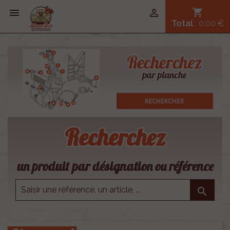


shopping_cart
Total
: 0,00 €
Recherchez
un produit par désignation ou référence
