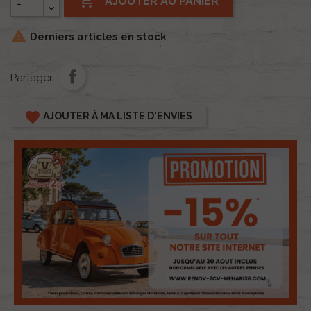

AJOUTER AU PANIER

Derniers articles en stock
Partager
favorite
AJOUTER À MA LISTE D'ENVIES