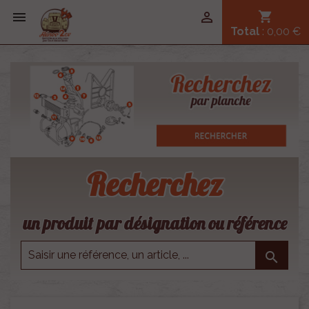


shopping_cart
Total
: 0,00 €
Recherchez
un produit par désignation ou référence
