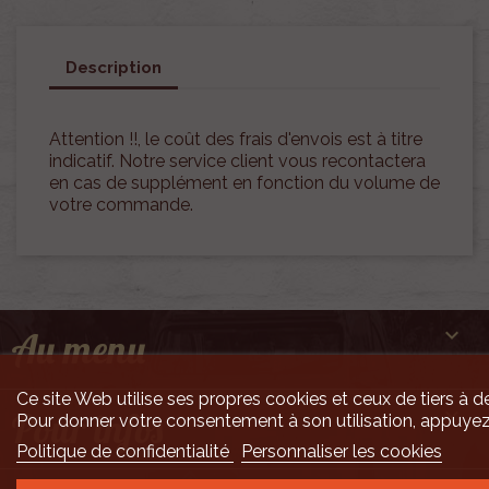
Description
Attention !!, le coût des frais d'envois est à titre
indicatif. Notre service client vous recontactera
en cas de supplément en fonction du volume de
votre commande.

Au menu
Ce site Web utilise ses propres cookies et ceux de tiers à de

Pour infos
Pour donner votre consentement à son utilisation, appuyez
Politique de confidentialité
Personnaliser les cookies