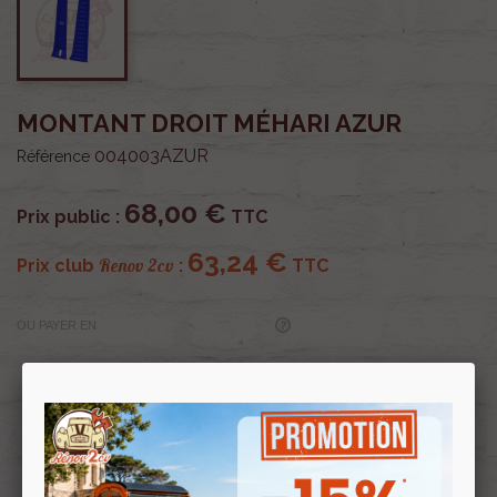
MONTANT DROIT MÉHARI AZUR
004003AZUR
Référence
68,00 €
Prix public :
TTC
63,24 €
Renov 2cv
Prix club
:
TTC
OU PAYER EN
Profitez de prix remisés
Renov 2cv
avec la Carte club
Souscrire