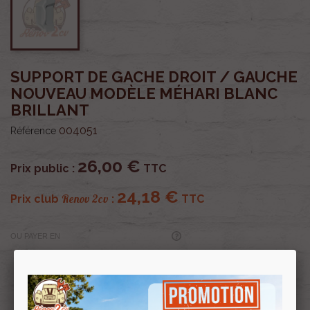
SUPPORT DE GACHE DROIT / GAUCHE
NOUVEAU MODÈLE MÉHARI BLANC
BRILLANT
004051
Référence
26,00 €
Prix public :
TTC
24,18 €
Renov 2cv
Prix club
:
TTC
OU PAYER EN
Profitez de prix remisés
Renov 2cv
avec la Carte club