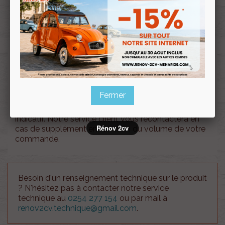
Souscrire
Renov 2cv
au club
Support de gache droit / gauche nouveau modèle
Méhari BLANC BRILLANT
Fermer
Attention !!, le coût des frais d'envois est à titre
indicatif. Notre service client vous recontactera en
Rénov 2cv
cas de supplément en fonction du volume de votre
commande.
Besoin d'un renseignement technique sur le produit
? N'hésitez pas à contacter notre service
technique au
0254 277 154
ou par mail à
renov2cv.technique@gmail.com
.