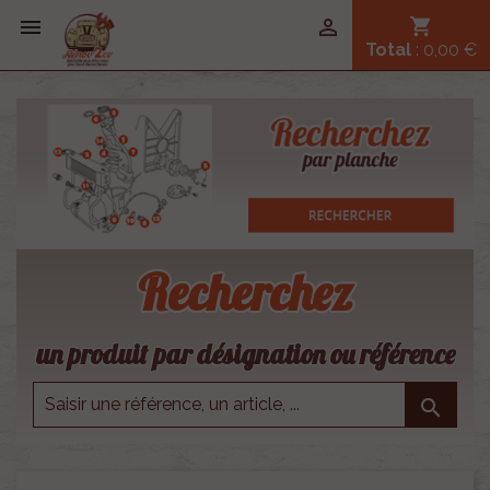


shopping_cart
Total
: 0,00 €
Recherchez
un produit par désignation ou référence
