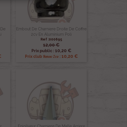
 De
Embout De Charniere Droite De Coffre
i
2cv En Aluminium Poli
Ref :000695
12,00 €

Aperçu rapide
10,20 €
Prix public :
€
10,20 €
Renov 2cv
Prix club
:
r
Enjoliveur Charniere De Malle Arriere