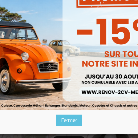
Description
Veuillez, avant validati
couleur ainsi que votre
Cet article étant un articl
Produits associés
Fermer