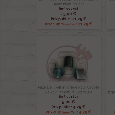
Aluminium Brillant
Ref :000708
25,00 €

Aperçu rapide
21,25 €
Prix public :
21,25 €
Renov 2cv
Prix club
:
Patte De Fixation Arrière Pour Capote
De 2cv Fermeture Extérieure
Bagu
Ref :001603
5,00 €

Aperçu rapide
4,25 €
Prix public :
4,25 €
Renov 2cv
Prix club
: