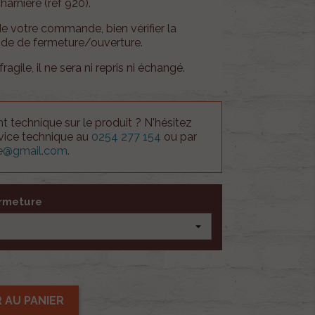
harnière (ref 920).
de votre commande, bien vérifier la
ode de fermeture/ouverture.
fragile, il ne sera ni repris ni échangé.
 technique sur le produit ? N'hésitez
rvice technique au
0254 277 154
ou par
ue@gmail.com
.
ermeture
 AU PANIER