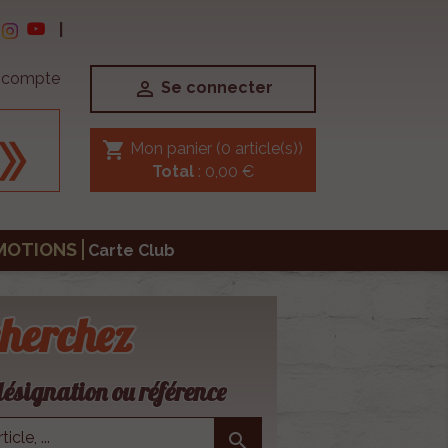
|
e compte

Se connecter
shopping_cart
Mon panier
(0 article(s))
Total
: 0,00 €
MOTIONS
Carte Club
herchez
ésignation ou référence
