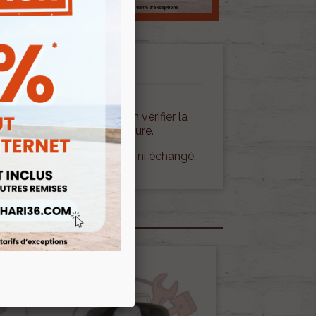
on de votre commande, bien vérifier la
 mode de fermeture/ouverture.
e fragile, il ne sera ni repris ni échangé.