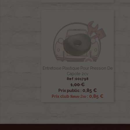
Entretoise Plastique Pour Pression De
Capote 2cv
Ref :001798
1,00 €

Aperçu rapide
0,85 €
Prix public :
0,85 €
Renov 2cv
Prix club
: