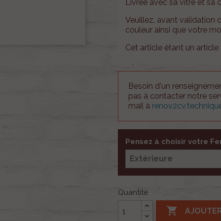
Livrée avec sa vitre et sa c
Veuillez, avant validation 
couleur ainsi que votre m
Cet article étant un article 
Besoin d'un renseignement
pas à contacter notre se
mail à
renov2cv.techniq
Pensez à choisir votre F
Quantité

AJOUTER