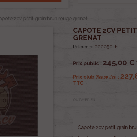
apote 2cv petit grain brun rouge grenat
CAPOTE 2CV PETI
GRENAT
000050-E
Référence
245,00 €
Prix public :
227,
Renov 2cv
Prix club
:
TTC
OU PAYER EN
Capote 2cv petit grain bru