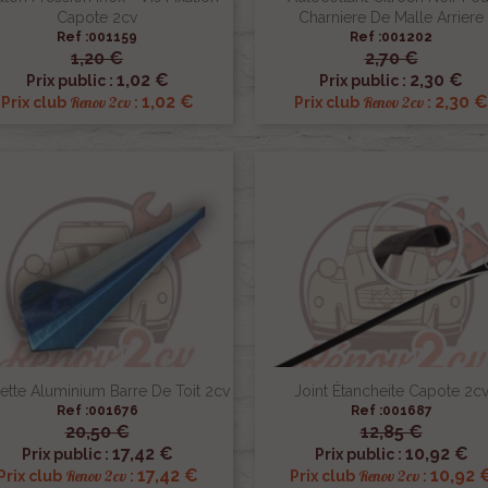
Capote 2cv
Charniere De Malle Arriere
Ref :001159
Ref :001202
1,20 €
2,70 €


Aperçu rapide
Aperçu rapide
1,02 €
2,30 €
Prix public :
Prix public :
1,02 €
2,30 €
Renov 2cv
Renov 2cv
Prix club
:
Prix club
:
ette Aluminium Barre De Toit 2cv
Joint Étancheite Capote 2c
Ref :001676
Ref :001687
20,50 €
12,85 €


Aperçu rapide
Aperçu rapide
17,42 €
10,92 €
Prix public :
Prix public :
17,42 €
10,92 
Renov 2cv
Renov 2cv
Prix club
:
Prix club
: