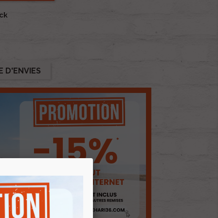
ock
E D'ENVIES