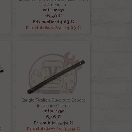
2cv Aluminium
Ref :001231
16,50 €

Aperçu rapide
14,03 €
Prix public :
14,03 €
Renov 2cv
Prix club
:
Sangle Fixation Ouverture Capote
v
Interieure Origine
Ref :001752
6,46 €

Aperçu rapide
5,49 €
Prix public :
€
5,49 €
Renov 2cv
Prix club
: