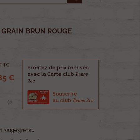
T GRAIN BRUN ROUGE
TTC
Profitez de prix remisés
Renov
avec la Carte club
85 €
2cv
Souscrire
Renov 2cv
au club
n rouge grenat.