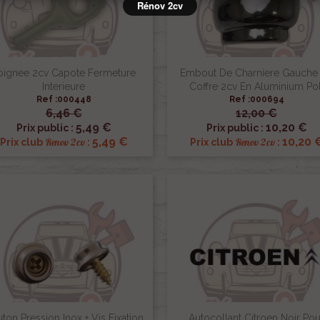
Rénov 2cv
oignee 2cv Capote Fermeture
Embout De Charniere Gauche
Interieure
Coffre 2cv En Aluminium Pol
Ref :000448
Ref :000694
6,46 €
12,00 €


Aperçu rapide
Aperçu rapide
5,49 €
10,20 €
Prix public :
Prix public :
5,49 €
10,20 
Renov 2cv
Renov 2cv
Prix club
:
Prix club
:
ton Pression Inox + Vis Fixation
Autocollant Citroen Noir Pou