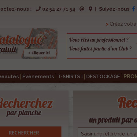
actez-nous :
02 54 27 71 54
|
Suivez-nous
>
Créez votr
Vous êtes un
professionnel
?
Vous faites partie d’un
Club
?
PRO
veautés
Évènements
T-SHIRTS !
DESTOCKAGE
Rec
un produit par d