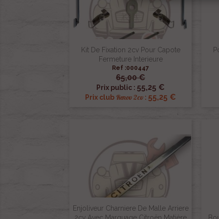
Kit De Fixation 2cv Pour Capote
P
Fermeture Interieure
Ref :000447
65,00 €

Aperçu rapide
55,25 €
Prix public :
55,25 €
Renov 2cv
Prix club
:
Enjoliveur Charniere De Malle Arriere
2cv Avec Marquage Citroën Matière
Bou