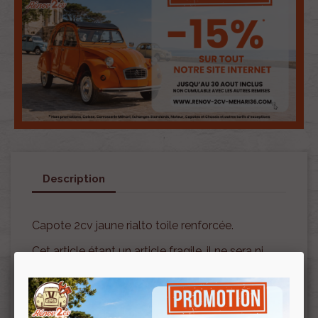
Description
Capote 2cv jaune rialto toile renforcée.
Cet article étant un article fragile, il ne sera ni
repris ni échangé.
Veuillez, avant validation de votre commande,
bien vérifier la couleur ainsi que votre mode de