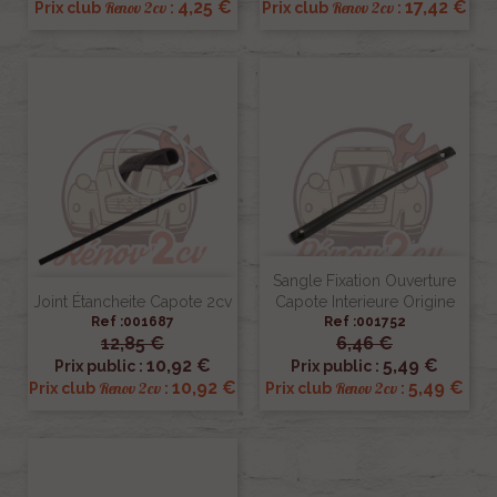
4,25 €
17,42 €
Renov 2cv
Renov 2cv
Prix club
:
Prix club
:
Sangle Fixation Ouverture
Joint Étancheite Capote 2cv
Capote Interieure Origine
Ref :001687
Ref :001752
12,85 €
6,46 €
10,92 €
5,49 €
Prix public :
Prix public :
10,92 €
5,49 €
Renov 2cv
Renov 2cv
Prix club
:
Prix club
: