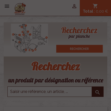


shopping_cart
Total
: 0,00 €
Recherchez
un produit par désignation ou référence
