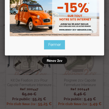
fermeture/ouverture.
Produits associés
Pack
Fermer
Rénov 2cv
Kit De Fixation 2cv Pour
Poignee 2cv Capote
Capote Fermeture Interieure
Fermeture Interieure
Ref :000447
Ref :000448
65,00 €
6,46 €
55,25 €
5,49 €
Prix public :
Prix public :
55,25 €
5,49 €
Renov 2cv
Renov 2cv
Prix club
:
Prix club
: