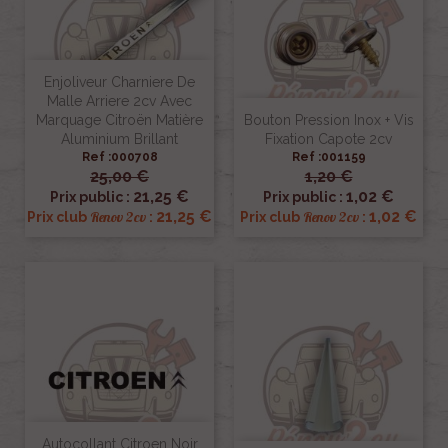
Enjoliveur Charniere De
Malle Arriere 2cv Avec
Marquage Citroën Matière
Bouton Pression Inox + Vis
Aluminium Brillant
Fixation Capote 2cv
Ref :000708
Ref :001159
25,00 €
1,20 €
21,25 €
1,02 €
Prix public :
Prix public :
21,25 €
1,02 €
Renov 2cv
Renov 2cv
Prix club
:
Prix club
:
Autocollant Citroen Noir