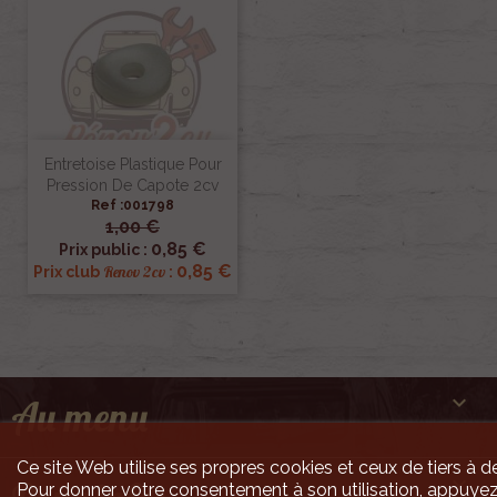
Entretoise Plastique Pour
Pression De Capote 2cv
Ref :001798
1,00 €
0,85 €
Prix public :
0,85 €
Renov 2cv
Prix club
:

Au menu
Ce site Web utilise ses propres cookies et ceux de tiers à de

Pour donner votre consentement à son utilisation, appuyez