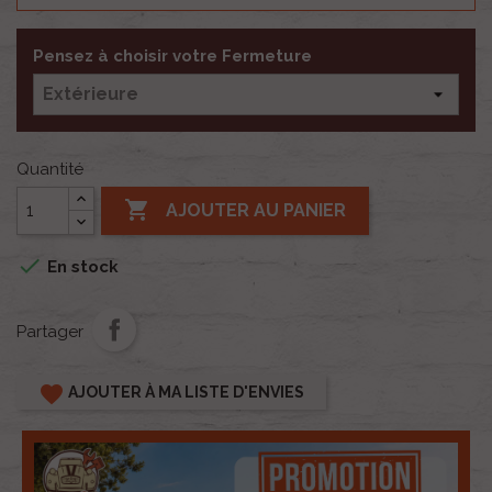
Pensez à choisir votre Fermeture
Quantité

AJOUTER AU PANIER

En stock
Partager
favorite
AJOUTER À MA LISTE D'ENVIES