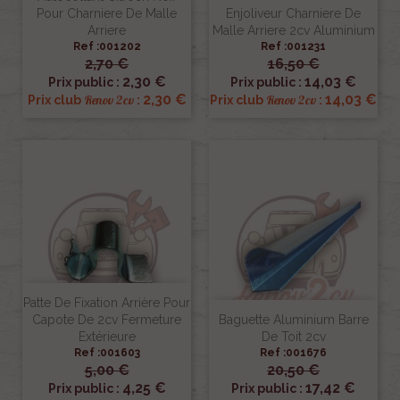
Pour Charniere De Malle
Enjoliveur Charniere De
Arriere
Malle Arriere 2cv Aluminium
Ref :001202
Ref :001231
2,70 €
16,50 €
2,30 €
14,03 €
Prix public :
Prix public :
2,30 €
14,03 €
Renov 2cv
Renov 2cv
Prix club
:
Prix club
:
Patte De Fixation Arrière Pour
Capote De 2cv Fermeture
Baguette Aluminium Barre
Extérieure
De Toit 2cv
Ref :001603
Ref :001676
5,00 €
20,50 €
4,25 €
17,42 €
Prix public :
Prix public :