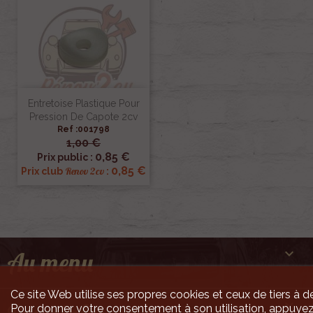
Entretoise Plastique Pour
Pression De Capote 2cv
Ref :001798
1,00 €
0,85 €
Prix public :
0,85 €
Renov 2cv
Prix club
:

Au menu
Ce site Web utilise ses propres cookies et ceux de tiers à de

Pour donner votre consentement à son utilisation, appuyez