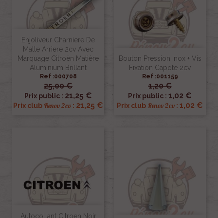
Enjoliveur Charniere De
Malle Arriere 2cv Avec
Marquage Citroën Matière
Bouton Pression Inox + Vis
Aluminium Brillant
Fixation Capote 2cv
Ref :000708
Ref :001159
25,00 €
1,20 €
21,25 €
1,02 €
Prix public :
Prix public :
21,25 €
1,02 €
Renov 2cv
Renov 2cv
Prix club
:
Prix club
:
Autocollant Citroen Noir