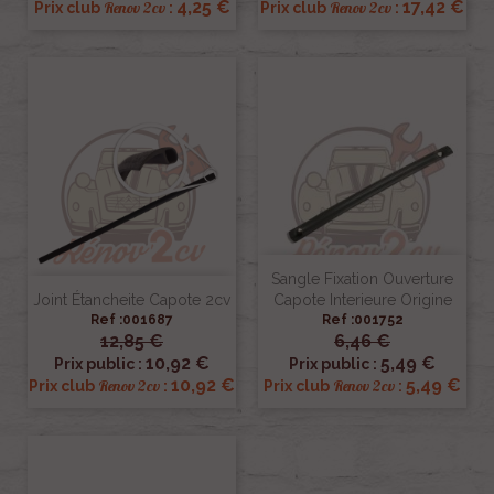
4,25 €
17,42 €
Renov 2cv
Renov 2cv
Prix club
:
Prix club
:
Sangle Fixation Ouverture
Joint Étancheite Capote 2cv
Capote Interieure Origine
Ref :001687
Ref :001752
12,85 €
6,46 €
10,92 €
5,49 €
Prix public :
Prix public :
10,92 €
5,49 €
Renov 2cv
Renov 2cv
Prix club
:
Prix club
: