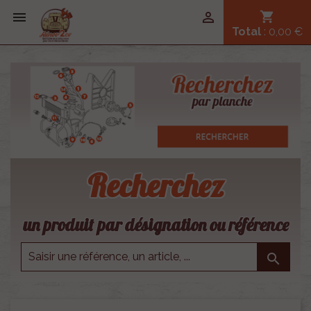


shopping_cart
Total
: 0,00 €
Recherchez
un produit par désignation ou référence
