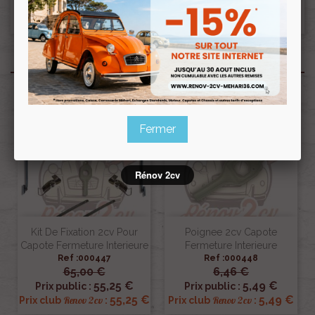
repris ni échangé.
Produits associés
Pack
Fermer
Rénov 2cv
Kit De Fixation 2cv Pour
Poignee 2cv Capote
Capote Fermeture Interieure
Fermeture Interieure
Ref :000447
Ref :000448
65,00 €
6,46 €
55,25 €
5,49 €
Prix public :
Prix public :
55,25 €
5,49 €
Renov 2cv
Renov 2cv
Prix club
:
Prix club
: