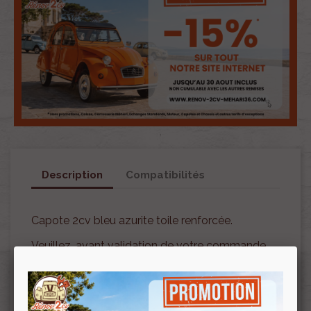
Description
Compatibilités
Capote 2cv bleu azurite toile renforcée.
Veuillez, avant validation de votre commande,
bien vérifier la couleur ainsi que votre mode de
fermeture/ouverture.
Cet article étant un article fragile, il ne sera ni