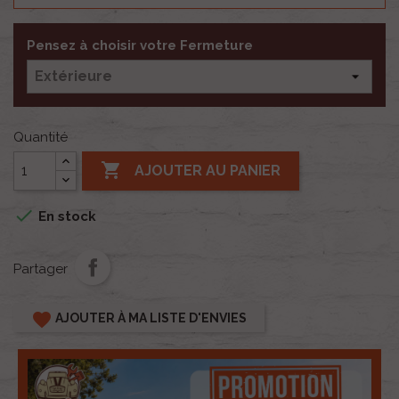
Pensez à choisir votre Fermeture
Quantité

AJOUTER AU PANIER

En stock
Partager
favorite
AJOUTER À MA LISTE D'ENVIES