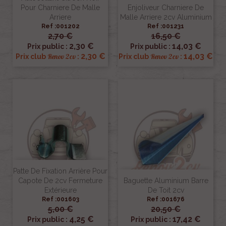
Pour Charniere De Malle
Enjoliveur Charniere De
Arriere
Malle Arriere 2cv Aluminium
Ref :001202
Ref :001231
2,70 €
16,50 €
2,30 €
14,03 €
Prix public :
Prix public :
2,30 €
14,03 €
Renov 2cv
Renov 2cv
Prix club
:
Prix club
:
Patte De Fixation Arrière Pour
Capote De 2cv Fermeture
Baguette Aluminium Barre
Extérieure
De Toit 2cv
Ref :001603
Ref :001676
5,00 €
20,50 €
4,25 €
17,42 €
Prix public :
Prix public :