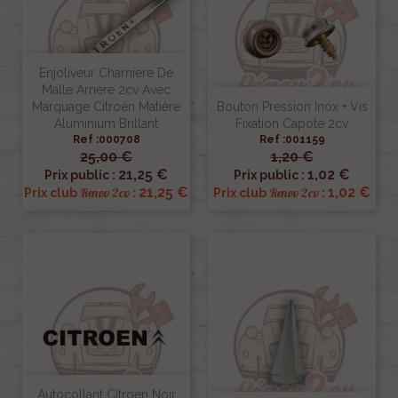
Enjoliveur Charniere De
Malle Arriere 2cv Avec
Marquage Citroën Matière
Bouton Pression Inox + Vis
Aluminium Brillant
Fixation Capote 2cv
Ref :000708
Ref :001159
25,00 €
1,20 €
21,25 €
1,02 €
Prix public :
Prix public :
21,25 €
1,02 €
Renov 2cv
Renov 2cv
Prix club
:
Prix club
:
Autocollant Citroen Noir