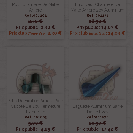
Pour Charniere De Malle
Enjoliveur Charniere De
Arriere
Malle Arriere 2cv Aluminium
Ref :001202
Ref :001231
2,70 €
16,50 €
2,30 €
14,03 €
Prix public :
Prix public :
2,30 €
14,03 €
Renov 2cv
Renov 2cv
Prix club
:
Prix club
:
Patte De Fixation Arrière Pour
Capote De 2cv Fermeture
Baguette Aluminium Barre
Extérieure
De Toit 2cv
Ref :001603
Ref :001676
5,00 €
20,50 €
4,25 €
17,42 €
Prix public :
Prix public :