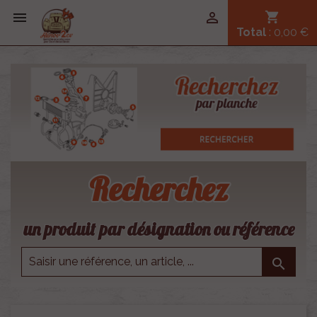


shopping_cart
Total
: 0,00 €
Recherchez
un produit par désignation ou référence
