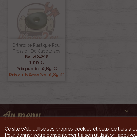
Entretoise Plastique Pour
Pression De Capote 2cv
Ref :001798
1,00 €
0,85 €
Prix public :
0,85 €
Renov 2cv
Prix club
:

Au menu
Ce site Web utilise ses propres cookies et ceux de tiers à de

Pour donner votre consentement à son utilisation, appuyez