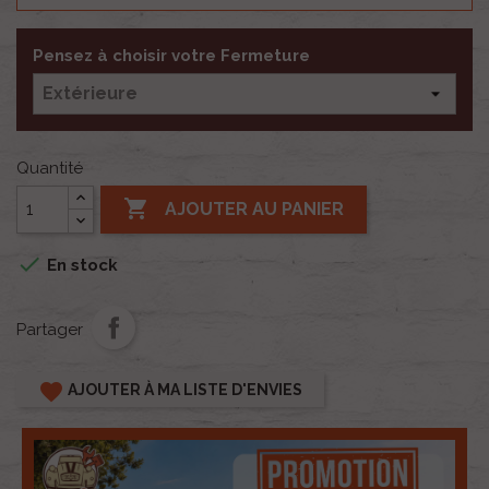
Pensez à choisir votre Fermeture
Quantité

AJOUTER AU PANIER

En stock
Partager
favorite
AJOUTER À MA LISTE D'ENVIES