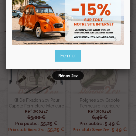
repris ni échangé.
Produits associés
Pack
Fermer
Rénov 2cv
Kit De Fixation 2cv Pour
Poignee 2cv Capote
Capote Fermeture Interieure
Fermeture Interieure
Ref :000447
Ref :000448
65,00 €
6,46 €
55,25 €
5,49 €
Prix public :
Prix public :
55,25 €
5,49 €
Renov 2cv
Renov 2cv
Prix club
:
Prix club
: