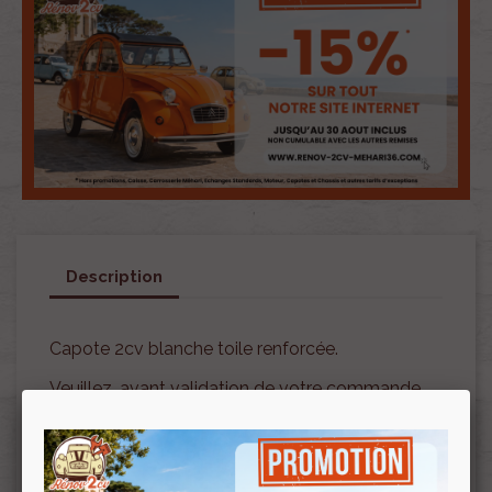
Description
Capote 2cv blanche toile renforcée.
Veuillez, avant validation de votre commande,
bien vérifier la couleur ainsi que votre mode de
fermeture/ouverture.
Cet article étant un article fragile, il ne sera ni