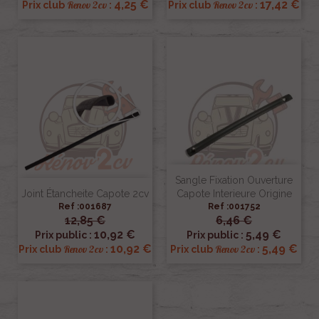
4,25 €
17,42 €
Renov 2cv
Renov 2cv
Prix club
:
Prix club
:
Sangle Fixation Ouverture
Joint Étancheite Capote 2cv
Capote Interieure Origine
Ref :001687
Ref :001752
12,85 €
6,46 €
10,92 €
5,49 €
Prix public :
Prix public :
10,92 €
5,49 €
Renov 2cv
Renov 2cv
Prix club
:
Prix club
: