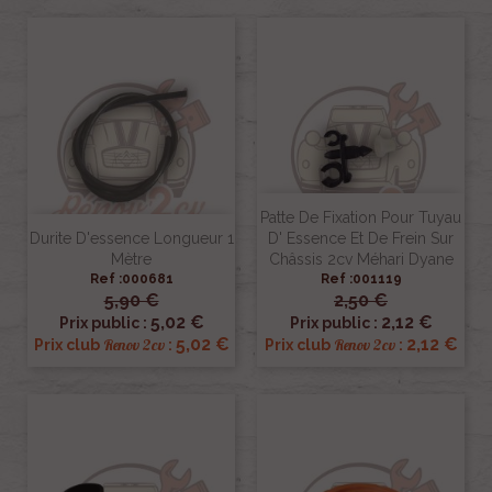
Patte De Fixation Pour Tuyau
Durite D'essence Longueur 1
D' Essence Et De Frein Sur
Mètre
Châssis 2cv Méhari Dyane
Ref :000681
Ref :001119
5,90 €
2,50 €
5,02 €
2,12 €
Prix public :
Prix public :
5,02 €
2,12 €
Renov 2cv
Renov 2cv
Prix club
:
Prix club
: