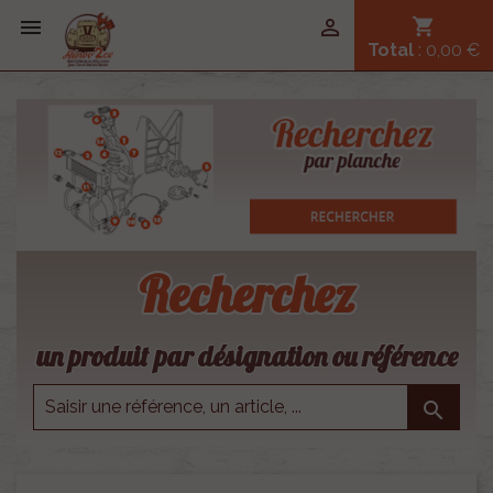


shopping_cart
Total
: 0,00 €
Recherchez
un produit par désignation ou référence
