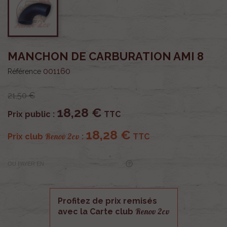
MANCHON DE CARBURATION AMI 8
001160
Référence
21,50 €
18,28 €
Prix public :
TTC
18,28 €
Renov 2cv
Prix club
:
TTC
OU PAYER EN
Profitez de prix remisés
Renov 2cv
avec la Carte club