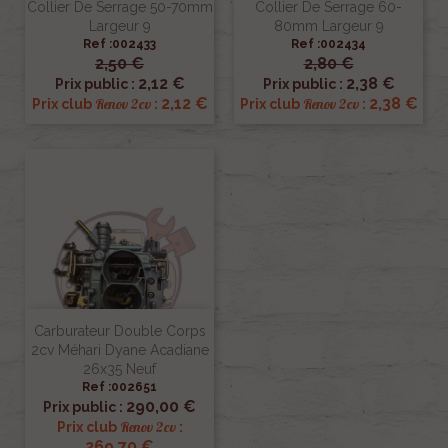
Collier De Serrage 50-70mm
Collier De Serrage 60-
Largeur 9
80mm Largeur 9
Ref :002433
Ref :002434
2,50 €
2,80 €
2,12 €
2,38 €
Prix public :
Prix public :
2,12 €
2,38 €
Renov 2cv
Renov 2cv
Prix club
:
Prix club
:
Carburateur Double Corps
2cv Méhari Dyane Acadiane
26x35 Neuf
Ref :002651
290,00 €
Prix public :
Renov 2cv
Prix club
:
269,70 €