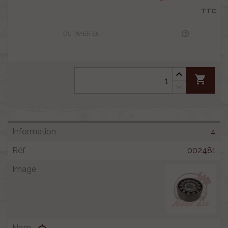
TTC
OU PAYER EN
shopping_cart
4
002481