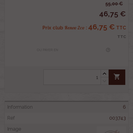
55,00 €
46,75 €
46,75 €
Renov 2cv
Prix club
:
TTC
TTC
OU PAYER EN
shopping_cart
6
003743