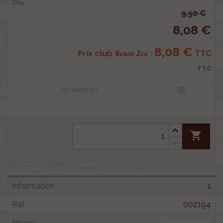
9,50 €
8,08 €
8,08 €
Renov 2cv
Prix club
:
TTC
TTC
OU PAYER EN
shopping_cart
1
002194