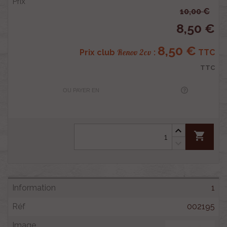
10,00 €
8,50 €
8,50 €
Renov 2cv
Prix club
:
TTC
TTC
OU PAYER EN
shopping_cart
1
002195