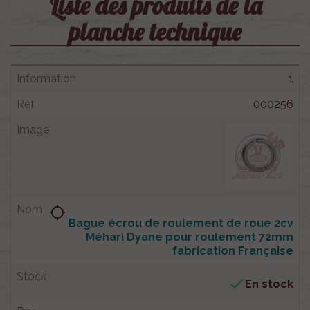
Liste des produits de la
planche technique
1
000256
location_searching
Bague écrou de roulement de roue 2cv
Méhari Dyane pour roulement 72mm
fabrication Française

En stock