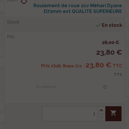
location_searching
Roulement de roue 2cv Méhari Dyane
D72mm ext QUALITE SUPERIEURE

En stock
28,00 €
23,80 €
23,80 €
Renov 2cv
Prix club
:
TTC
TTC
OU PAYER EN
shopping_cart