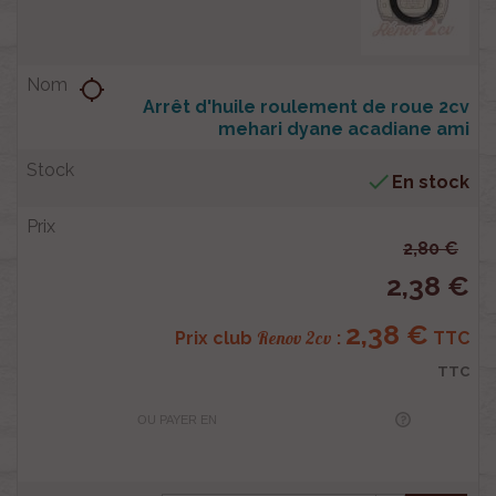
location_searching
Arrêt d'huile roulement de roue 2cv
mehari dyane acadiane ami

En stock
2,80 €
2,38 €
2,38 €
Renov 2cv
Prix club
:
TTC
TTC
OU PAYER EN