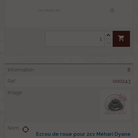
OU PAYER EN
shopping_cart
8
000243
location_searching
Ecrou de roue pour 2cv Méhari Dyane