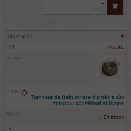
shopping_cart
6
002261
location_searching
Tambour de frein arrière diamètre 180
mm pour 2cv Méhari et Dyane

En stock