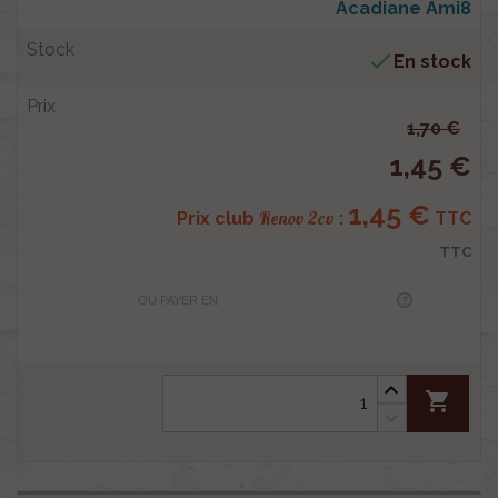
Acadiane Ami8

En stock
1,70 €
1,45 €
1,45 €
Renov 2cv
Prix club
:
TTC
TTC
OU PAYER EN
shopping_cart