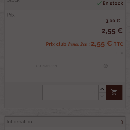

En stock
3,00 €
2,55 €
2,55 €
Renov 2cv
Prix club
:
TTC
TTC
OU PAYER EN
shopping_cart
3