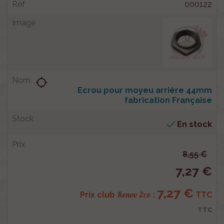
000122
location_searching
Ecrou pour moyeu arrière 44mm
fabrication Française

En stock
8,55 €
7,27 €
7,27 €
Renov 2cv
Prix club
:
TTC
TTC