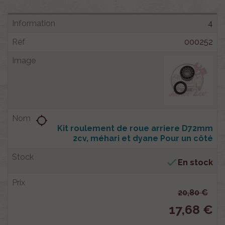
4
000252
location_searching
Kit roulement de roue arriere D72mm
2cv, méhari et dyane Pour un côté

En stock
20,80 €
17,68 €