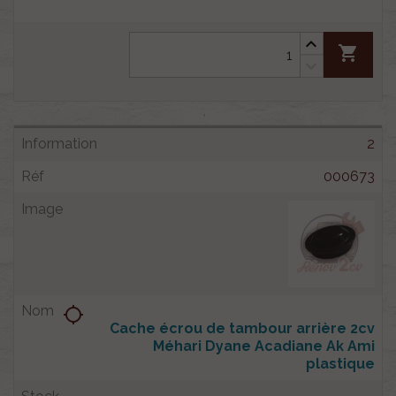
shopping_cart
2
000673
location_searching
Cache écrou de tambour arrière 2cv
Méhari Dyane Acadiane Ak Ami
plastique