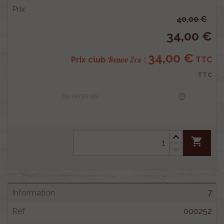
40,00 €
34,00 €
34,00 €
Renov 2cv
Prix club
:
TTC
TTC
OU PAYER EN
shopping_cart
7
000252