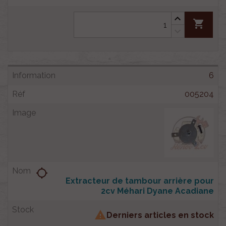
shopping_cart
6
005204
location_searching
Extracteur de tambour arrière pour
2cv Méhari Dyane Acadiane

Derniers articles en stock