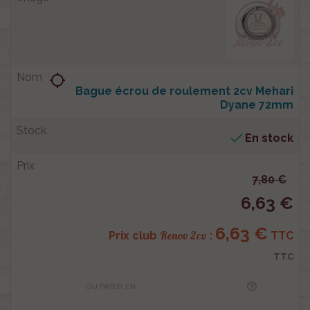
location_searching
Bague écrou de roulement 2cv Mehari
Dyane 72mm

En stock
7,80 €
6,63 €
6,63 €
Renov 2cv
Prix club
:
TTC
TTC
OU PAYER EN