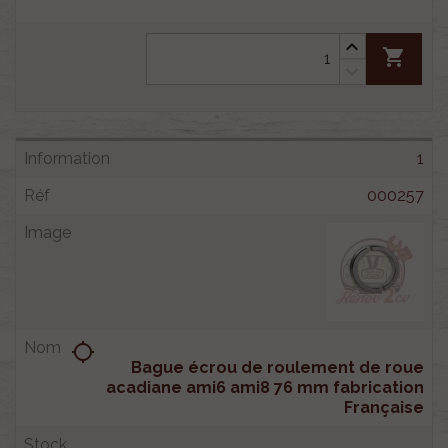
shopping_cart
1
000257
location_searching
Bague écrou de roulement de roue
acadiane ami6 ami8 76 mm fabrication
Française