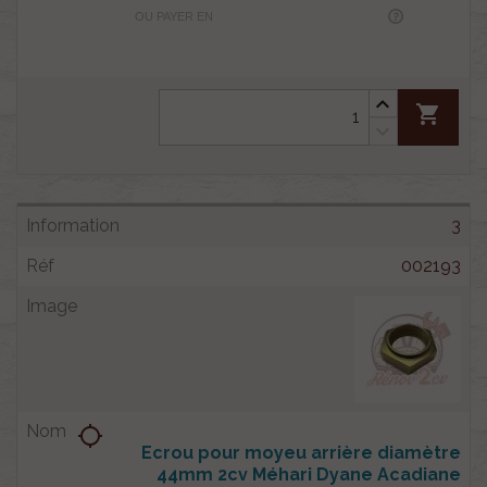
OU PAYER EN
shopping_cart
3
002193
location_searching
Ecrou pour moyeu arrière diamètre
44mm 2cv Méhari Dyane Acadiane