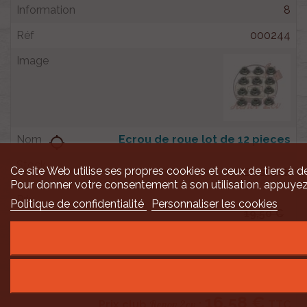
8
000244
Ecrou de roue lot de 12 pieces
location_searching

Ce site Web utilise ses propres cookies et ceux de tiers à de
En stock
Pour donner votre consentement à son utilisation, appuyez
Politique de confidentialité
Personnaliser les cookies
19,50 €
16,58 €
Au lieu de 17,34 €
16,58 €
Renov 2cv
Prix club
:
TTC