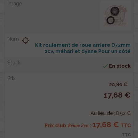
location_searching
Kit roulement de roue arriere D72mm
2cv, méhari et dyane Pour un côté

En stock
20,80 €
17,68 €
Au lieu de 18,52 €
17,68 €
Renov 2cv
Prix club
:
TTC
TTC