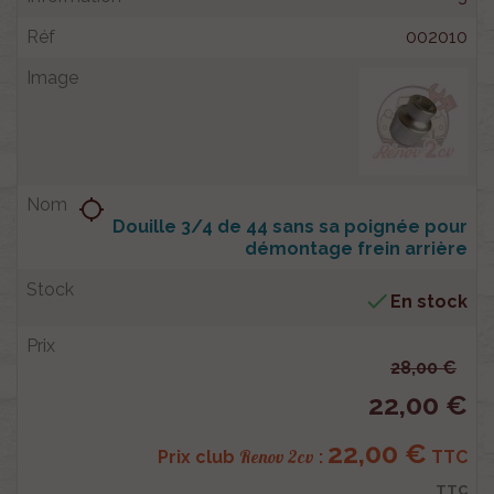
002010
location_searching
Douille 3/4 de 44 sans sa poignée pour
démontage frein arrière

En stock
28,00 €
22,00 €
22,00 €
Renov 2cv
Prix club
:
TTC
TTC