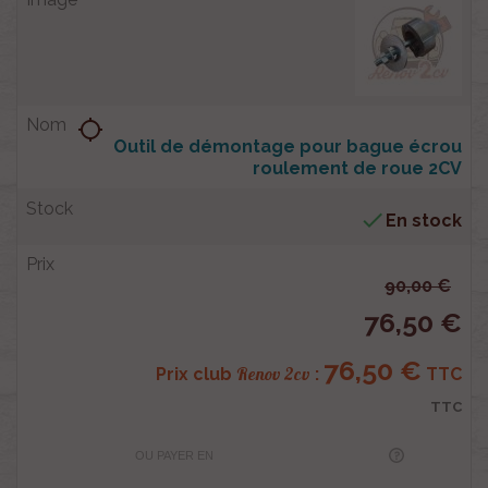
location_searching
Outil de démontage pour bague écrou
roulement de roue 2CV

En stock
90,00 €
76,50 €
76,50 €
Renov 2cv
Prix club
:
TTC
TTC
OU PAYER EN