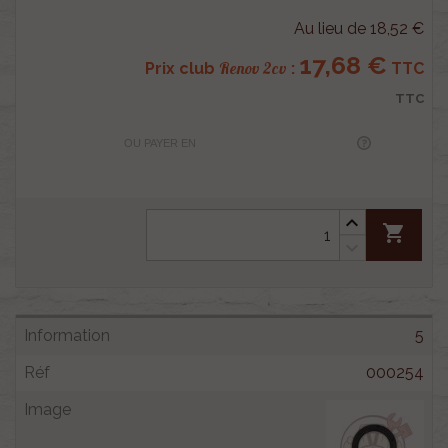
Au lieu de 18,52 €
17,68 €
Renov 2cv
Prix club
:
TTC
TTC
OU PAYER EN
shopping_cart
5
000254