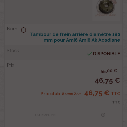
location_searching
Tambour de frein arrière diamètre 180
mm pour Ami6 Ami8 Ak Acadiane

DISPONIBLE
55,00 €
46,75 €
46,75 €
Renov 2cv
Prix club
:
TTC
TTC
OU PAYER EN