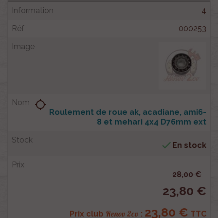
4
000253
location_searching
Roulement de roue ak, acadiane, ami6-
8 et mehari 4x4 D76mm ext

En stock
28,00 €
23,80 €
23,80 €
Renov 2cv
Prix club
:
TTC