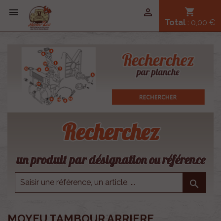


shopping_cart
Total
: 0,00 €
Recherchez
un produit par désignation ou référence

MOYEU TAMBOUR ARRIERE