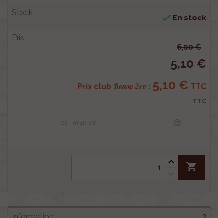

En stock
6,00 €
5,10 €
5,10 €
Renov 2cv
Prix club
:
TTC
TTC
OU PAYER EN
shopping_cart
3