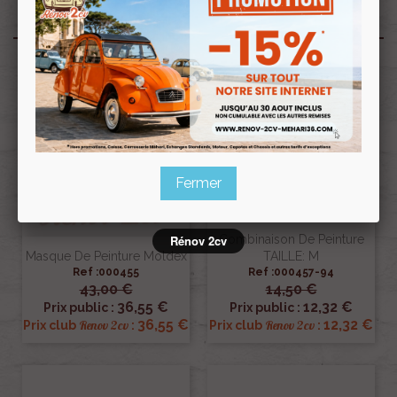
Produits associés
Fermer
Combinaison De Peinture
Rénov 2cv
Masque De Peinture Moldex
TAILLE: M
Ref :000455
Ref :000457-94
43,00 €
14,50 €
36,55 €
12,32 €
Prix public :
Prix public :
36,55 €
12,32 €
Renov 2cv
Renov 2cv
Prix club
:
Prix club
: