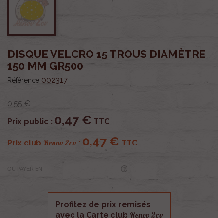
DISQUE VELCRO 15 TROUS DIAMÈTRE
150 MM GR500
002317
Référence
0,55 €
0,47 €
Prix public :
TTC
0,47 €
Renov 2cv
Prix club
:
TTC
OU PAYER EN
Profitez de prix remisés
Renov 2cv
avec la Carte club