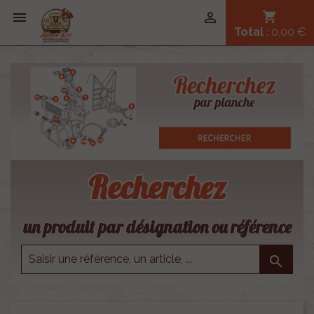


shopping_cart
Total
: 0,00 €
Recherchez
un produit par désignation ou référence
