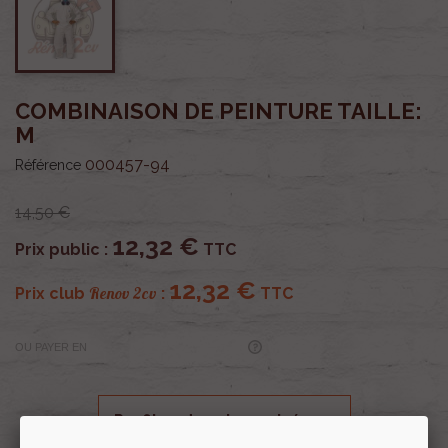
COMBINAISON DE PEINTURE TAILLE:
M
000457-94
Référence
14,50 €
12,32 €
Prix public :
TTC
12,32 €
Renov 2cv
Prix club
:
TTC
OU PAYER EN
Profitez de prix remisés
Renov 2cv
avec la Carte club