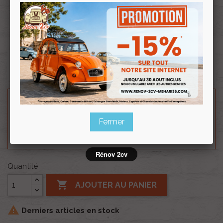
Souscrire
Renov 2cv
au club
Disponible en taille M, L et XL.
Besoin d'un renseignement technique sur le produit
? N'hésitez pas à contacter notre service
Fermer
technique au
0254 277 154
ou par mail à
renov2cv.technique@gmail.com
.
Rénov 2cv
Quantité

AJOUTER AU PANIER

Derniers articles en stock