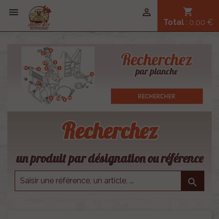


shopping_cart
Total
: 0,00 €
Recherchez
un produit par désignation ou référence
