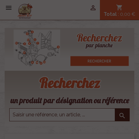


shopping_cart
Total
: 0,00 €
Recherchez
un produit par désignation ou référence
