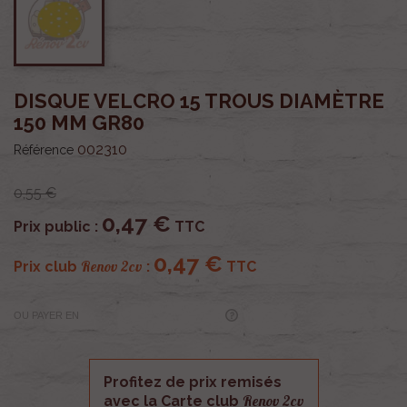
DISQUE VELCRO 15 TROUS DIAMÈTRE
150 MM GR80
002310
Référence
0,55 €
0,47 €
Prix public :
TTC
0,47 €
Renov 2cv
Prix club
:
TTC
OU PAYER EN
Profitez de prix remisés
Renov 2cv
avec la Carte club