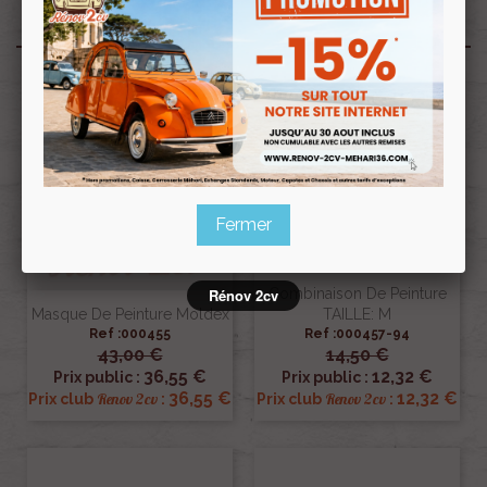
Produits associés
Fermer
Combinaison De Peinture
Rénov 2cv
Masque De Peinture Moldex
TAILLE: M
Ref :000455
Ref :000457-94
43,00 €
14,50 €
36,55 €
12,32 €
Prix public :
Prix public :
36,55 €
12,32 €
Renov 2cv
Renov 2cv
Prix club
:
Prix club
: