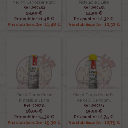
310 Ml Carrosserie 2cv
Pistolable 1 Litre
Ref :000452
Ref :000453
13,50 €
14,50 €
11,48 €
12,32 €
Prix public :
Prix public :
11,48 €
12,32 €
Renov 2cv
Renov 2cv
Prix club
:
Prix club
:
Cire À Corps Creux
Cire À Corps Creux En
Pistolable 1 Litre
Aérosol De 500ml
Ref :000733
Ref :000734
18,00 €
15,00 €
15,30 €
12,75 €
Prix public :
Prix public :
15,30 €
12,75 €
Renov 2cv
Renov 2cv
Prix club
:
Prix club
: