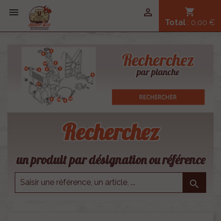


shopping_cart
Total
: 0,00 €
Recherchez
un produit par désignation ou référence
