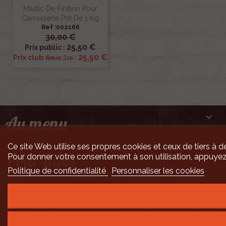
Mastic De Finition Pour
Carrosserie Pot De 1 Kg
Ref :002166
30,00 €
25,50 €
Prix public :
25,50 €
Renov 2cv
Prix club
:

Au menu
Ce site Web utilise ses propres cookies et ceux de tiers à de

Pour infos
Pour donner votre consentement à son utilisation, appuyez
Politique de confidentialité
Personnaliser les cookies

Mais encore ...
Développement Code Optimisé, Pole Position et Qualité de Service par Processx