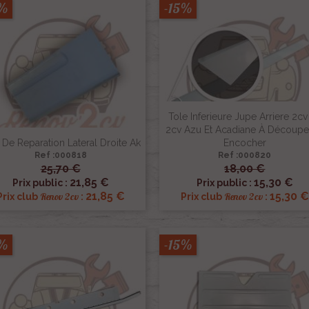
5%
-15%
Tole Inferieure Jupe Arriere 2cv
2cv Azu Et Acadiane À Découpe
 De Reparation Lateral Droite Ak
Encocher
Ref :000818
Ref :000820
25,70 €
18,00 €


Aperçu rapide
Aperçu rapide
21,85 €
15,30 €
Prix public :
Prix public :
21,85 €
15,30 €
Renov 2cv
Renov 2cv
Prix club
:
Prix club
:
5%
-15%