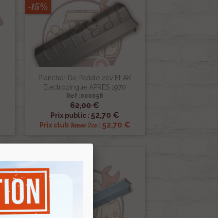
-15%
Plancher De Pedale 2cv Et AK
Electrozingue APRES 1970
Ref :000058
62,00 €

Aperçu rapide
52,70 €
Prix public :
52,70 €
Renov 2cv
Prix club
:
-15%