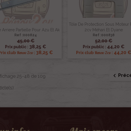
Tôle De Protection Sous Moteur 
 Arriere Partielle Pour Azu Et Ak
2cv Méhari Et Dyane
Ref :000824
Ref :000838
45,00 €
52,00 €


Aperçu rapide
Aperçu rapide
38,25 €
44,20 €
Prix public :
Prix public :
38,25 €
44,20 
Renov 2cv
Renov 2cv
Prix club
:
Prix club
:

Préc
fichage 25-48 de 109
ticle(s)