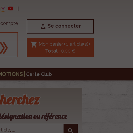
|
e compte

Se connecter
shopping_cart
Mon panier
(0 article(s))
Total
: 0,00 €
MOTIONS
Carte Club
herchez
ésignation ou référence
