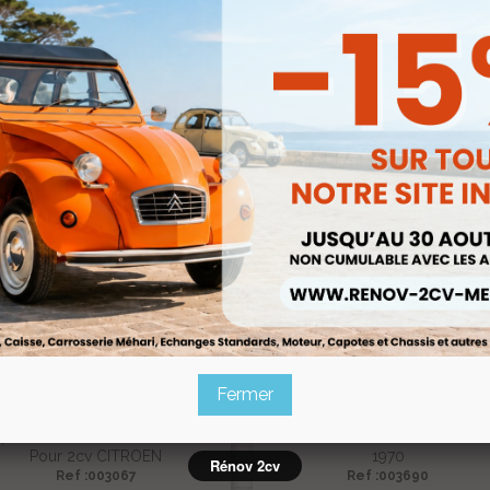
lancher De Pedale 2cv Et AZU
Petit Plancher De Pedale De
ectrozingue AVANT 1970 Avec
Reparation INTERIEUR 2cv Av
Bagues En Bronze
Embouti
Ref :000061
Ref :001656
62,00 €
26,00 €


Aperçu rapide
Aperçu rapide
52,70 €
22,10 €
Prix public :
Prix public :
52,70 €
22,10 €
Renov 2cv
Renov 2cv
Prix club
:
Prix club
:
5%
-15%
Fermer
Renfort Guidage Pédale Anci
port De Pédale Ancien Modèle
Modèle Pour Plancher Pédale A
Pour 2cv CITROEN
1970
Rénov 2cv
Ref :003067
Ref :003690