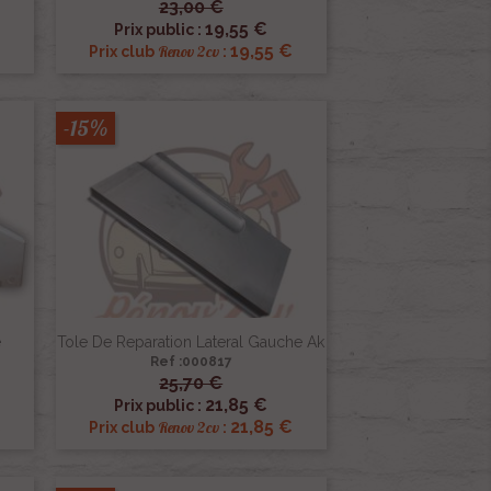
23,00 €

Aperçu rapide
19,55 €
Prix public :
19,55 €
Renov 2cv
Prix club
:
-15%
e
Tole De Reparation Lateral Gauche Ak
Ref :000817
25,70 €

Aperçu rapide
21,85 €
Prix public :
€
21,85 €
Renov 2cv
Prix club
: