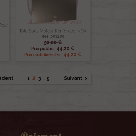
Pour
Tôle Sous Moteur Renforcée INOX
Ref :003285
52,00 €

Aperçu rapide
44,20 €
Prix public :
€
44,20 €
Renov 2cv
Prix club
:
2

édent
Suivant
1
3
…
5