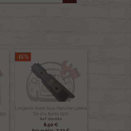
-15%
Longeron Avant Sous Plancher Lateral
350
De 2cv Après 1970
Ref :001660
8,50 €

Aperçu rapide
7,22 €
Prix public :