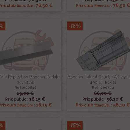
76,50 €
76,50 
Renov 2cv
Renov 2cv
Prix club
:
Prix club
:
5%
-15%
Tole Reparation Plancher Pedale
Plancher Latéral Gauche AK 350 
2cv Et Ak
400 CITROEN
Ref :000816
Ref :000792
19,00 €
66,00 €


Aperçu rapide
Aperçu rapide
16,15 €
56,10 €
Prix public :
Prix public :
16,15 €
56,10 
Renov 2cv
Renov 2cv
Prix club
:
Prix club
:
5%
-15%