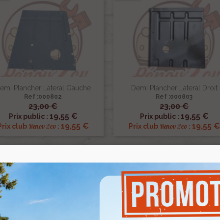
emi Plancher Lateral Gauche
Demi Plancher Lateral Droit
Ref :000802
Ref :000803
23,00 €
23,00 €


Aperçu rapide
Aperçu rapide
19,55 €
19,55 €
Prix public :
Prix public :
19,55 €
19,55 €
Renov 2cv
Renov 2cv
Prix club
:
Prix club
:
Promo !
-15%
5%