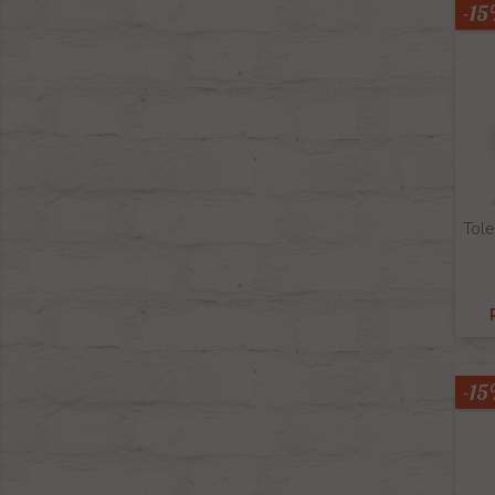
-1
Tole
-1