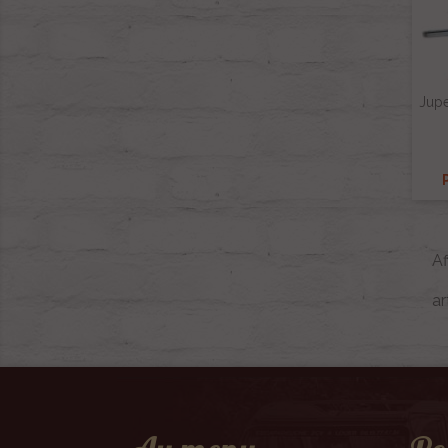
Jupe
Af
ar