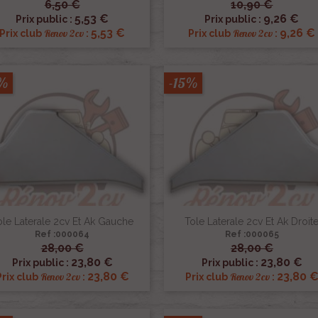
6,50 €
10,90 €


Aperçu rapide
Aperçu rapide
5,53 €
9,26 €
Prix public :
Prix public :
5,53 €
9,26 €
Renov 2cv
Renov 2cv
Prix club
:
Prix club
:
5%
-15%
ole Laterale 2cv Et Ak Gauche
Tole Laterale 2cv Et Ak Droit
Ref :000064
Ref :000065
28,00 €
28,00 €


Aperçu rapide
Aperçu rapide
23,80 €
23,80 €
Prix public :
Prix public :
23,80 €
23,80 
Renov 2cv
Renov 2cv
Prix club
:
Prix club
: