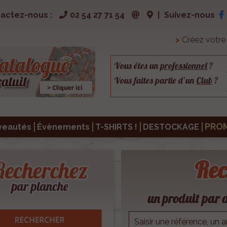
actez-nous :
02 54 27 71 54
|
Suivez-nous
>
Créez votr
Vous êtes un
professionnel
?
Vous faites partie d’un
Club
?
PRO
veautés
Évènements
T-SHIRTS !
DESTOCKAGE
Rec
un produit par d