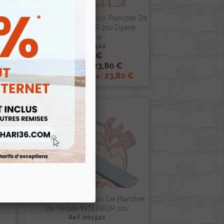
Tôle De Réparation Sous Plancher De
ec
Pédale EXTERIEUR 2cv Dyane
Acadiane
Ref :001522
28,00 €

Aperçu rapide
23,80 €
Prix public :
23,80 €
Renov 2cv
Prix club
:
-15%
en
vant
Tôle De Réparation Bas De Plancher
De Pédale INTERIEUR 2cv
Ref :001521