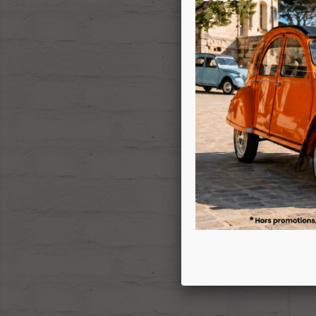
P
El
-1
Sup