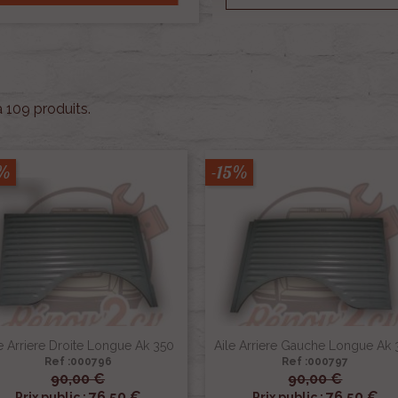
 a 109 produits.
5%
-15%
e Arriere Droite Longue Ak 350
Aile Arriere Gauche Longue Ak 
Ref :000796
Ref :000797
90,00 €
90,00 €


Aperçu rapide
Aperçu rapide
76,50 €
76,50 €
Prix public :
Prix public :