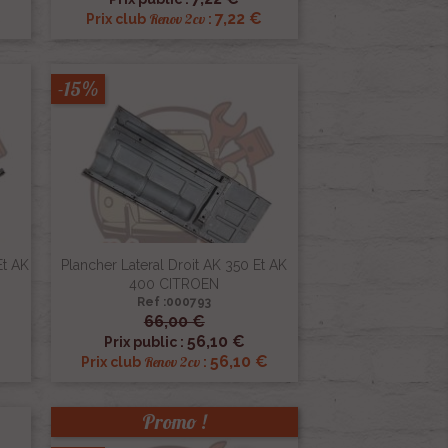
€
7,22 €
Renov 2cv
Prix club
:
-15%
Et AK
Plancher Lateral Droit AK 350 Et AK
400 CITROEN
Ref :000793
66,00 €

Aperçu rapide
56,10 €
Prix public :
€
56,10 €
Renov 2cv
Prix club
:
Promo !