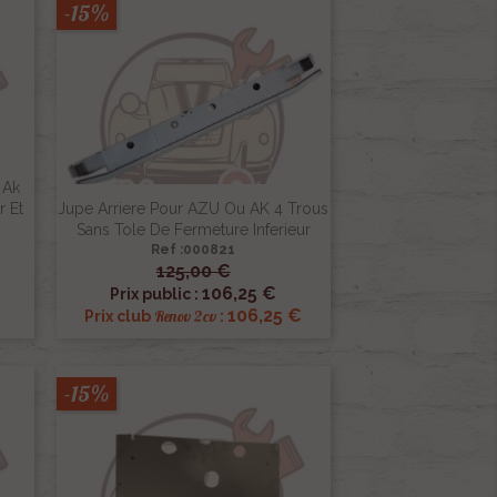
-15%
 Ak
r Et
Jupe Arriere Pour AZU Ou AK 4 Trous
Sans Tole De Fermeture Inferieur
Ref :000821
125,00 €

Aperçu rapide
106,25 €
Prix public :
106,25 €
Renov 2cv
Prix club
:
-15%