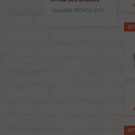
OFFRIR DES GOODIES
Goodies RENOV 2CV
-1
1/2 
-1