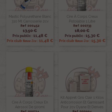
Mastic Polyurethane Blanc
Cire À Corps Creux
310 Ml Carrosserie 2cv
Pistolable 1 Litre
Ref :000452
Ref :000733
13,50 €
18,00 €
11,48 €
15,30 €
Prix public :
Prix public :
11,48 €
15,30 €
Renov 2cv
Renov 2cv
Prix club
:
Prix club
:
Kit Appret Gris Clair 1 Kilos
Cire À Corps Creux En
Anticorrosion Et Garnissant
Aérosol De 500ml
Pour 2cv Dyane Et Dérivés
Ref :000734
Ref :000994