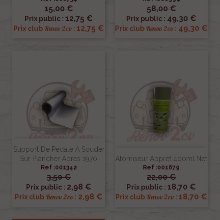
15,00 €
58,00 €
12,75 €
49,30 €
Prix public :
Prix public :
12,75 €
49,30 €
Renov 2cv
Renov 2cv
Prix club
:
Prix club
:
Support De Pedale A Souder
Sur Plancher Apres 1970
Atomiseur Apprêt 400ml Net
Ref :001342
Ref :001679
3,50 €
22,00 €
2,98 €
18,70 €
Prix public :
Prix public :
2,98 €
18,70 €
Renov 2cv
Renov 2cv
Prix club
:
Prix club
: