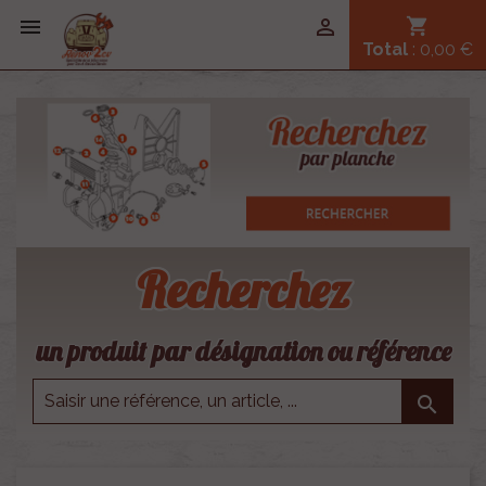


shopping_cart
Total
: 0,00 €
Recherchez
un produit par désignation ou référence
