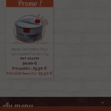
Promo !
Mastic De Finition Pour
Carrosserie Pot De 1 Kg
Ref :002166
30,00 €
25,50 €
Prix public :
25,50 €
Renov 2cv
Prix club
:

Au menu