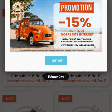
-15%
-15%
Charbon Demarreur Ducellier
Charbon Demarreur Ducellier
Fermer
Dyane4 DS ID19 OEM581222
Dyane 2cv Ami OEM 618491
Ref :000573
Ref :000574
8,00 €
8,00 €
6,80 €
6,80 €
Prix public :
Prix public :
Rénov 2cv
6,80 €
6,80 €
Renov 2cv
Renov 2cv
Prix club
:
Prix club
:
-15%
-15%