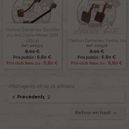
Charbon Demarreur Ducellier
2cv Ami Dyane Mehari OEM
583041
Charbon Demarreur Femsa 2cv
Ref :000575
Ref :000576
8,00 €
8,00 €
6,80 €
6,80 €
Prix public :
Prix public :
6,80 €
6,80 €
Renov 2cv
Renov 2cv
Prix club
:
Prix club
:
Affichage 25-28 de 28 article(s)
2

Précédent
1

Retour en haut