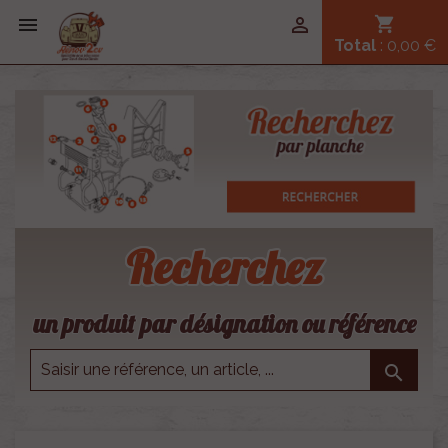


shopping_cart
Total
: 0,00 €
Recherchez
un produit par désignation ou référence
