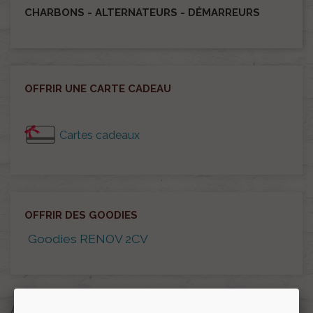
CHARBONS - ALTERNATEURS - DÉMARREURS
OFFRIR UNE CARTE CADEAU
Cartes cadeaux
OFFRIR DES GOODIES
Goodies RENOV 2CV
Affichage 25-28 de 28 article(s)