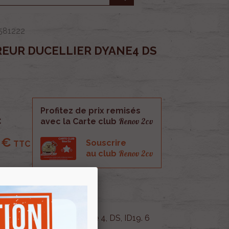
581222
EUR DUCELLIER DYANE4 DS
Profitez de prix remisés
Renov 2cv
C
avec la Carte club
 €
Souscrire
TTC
Renov 2cv
au club
reur Ducellier pour dyane 4, DS, ID19. 6