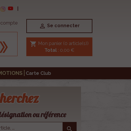
|
e compte

Se connecter
shopping_cart
Mon panier
(0 article(s))
Total
: 0,00 €
MOTIONS
Carte Club
herchez
ésignation ou référence
