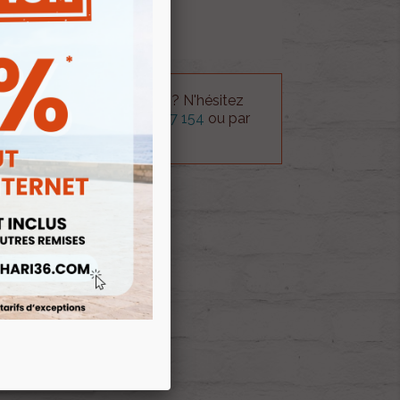
 technique sur le produit ? N'hésitez
rvice technique au
0254 277 154
ou par
ue@gmail.com
.
 AU PANIER
E D'ENVIES