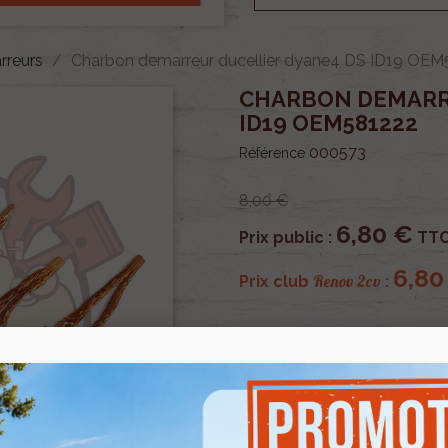
rreurs
Charbon demarreur ducellier dyane4 DS ID19 OEM
CHARBON DEMARR
ID19 OEM581222
000573
Référence
8,00 €
6,80 €
Prix public :
TT
6,80
Renov 2cv
Prix club
:
OU PAYER EN
Jeu de charbon pour démar
VOTS. Vendu par 4.