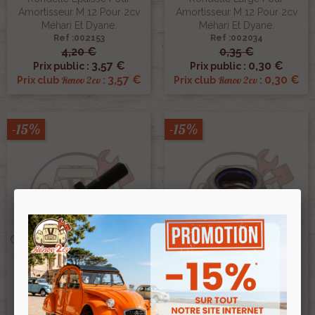
Amortisseur M 12 Pour 2cv
Amortisseur M 12 Pour 2cv
Méhari Et Dyane.
Méhari Et Dyane.
Ref :002153
Ref :002034
4,20 €
0,35 €
3,57 €
0,30 €
Prix public :
Prix public :
3,57 €
0,30 €
Renov 2cv
Renov 2cv
Prix club
:
Prix club
:
-15%
-15%
Goujon Amortisseur Acadiane,
Ecrou Frein M14 Goujon
AK400, Mehari4x4, AmiSuper
Amortisseur Méhari 4x4
14mm
Acadiane Et AK
Ref :003289
Ref :002033
12,50 €
0,70 €
10,63 €
0,59 €
Prix public :
Prix public :