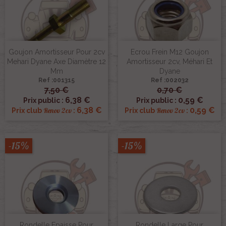
Goujon Amortisseur Pour 2cv
Ecrou Frein M12 Goujon
Mehari Dyane Axe Diamètre 12
Amortisseur 2cv, Méhari Et
Mm
Dyane
Ref :001315
Ref :002032
7,50 €
0,70 €
6,38 €
0,59 €
Prix public :
Prix public :
6,38 €
0,59 €
Renov 2cv
Renov 2cv
Prix club
:
Prix club
:
-15%
-15%
Rondelle Epaisse Pour
Rondelle Large Pour