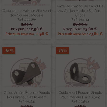
Patte De Fixation De Capot De
Caoutchouc Maintien Aile Avant
2cv Ancien Modèle Sur Pare-
2cv Nouveau Modele
Chocs
Ref :000560
Ref :003914
3,50 €
28,00 €
2,98 €
23,80 €
Prix public :
Prix public :
2,98 €
23,80 €
Renov 2cv
Renov 2cv
Prix club
:
Prix club
:
-15%
-15%
Guide Arrière Équerre Double
Guide Avant Équerre Simple
Pour Intérieur D'aile Avant
Pour Intérieur D'aile Avant
Ref :003833
Ref :003832
6,40 €
4,15 €