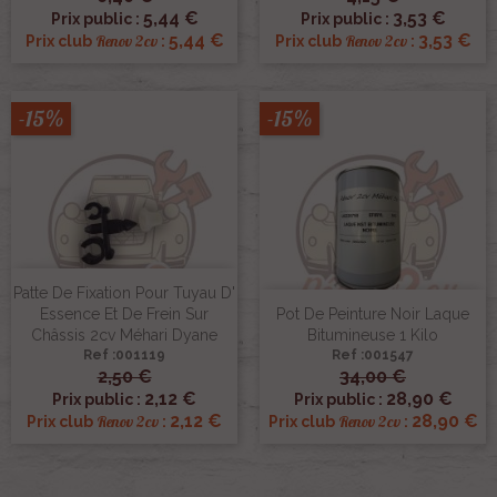
5,44 €
3,53 €
Prix public :
Prix public :
5,44 €
3,53 €
Renov 2cv
Renov 2cv
Prix club
:
Prix club
:
-15%
-15%
Patte De Fixation Pour Tuyau D'
Essence Et De Frein Sur
Pot De Peinture Noir Laque
Châssis 2cv Méhari Dyane
Bitumineuse 1 Kilo
Ref :001119
Ref :001547
2,50 €
34,00 €
2,12 €
28,90 €
Prix public :
Prix public :
2,12 €
28,90 €
Renov 2cv
Renov 2cv
Prix club
:
Prix club
: