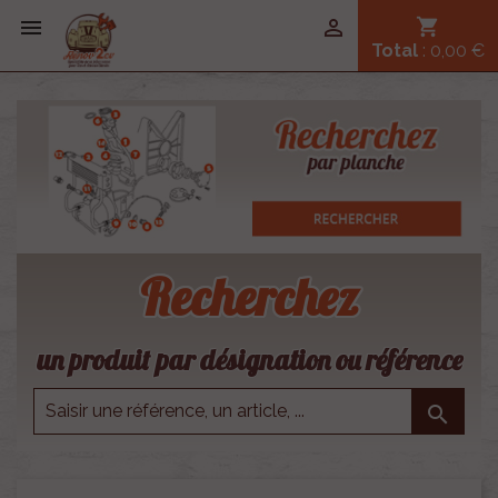


shopping_cart
Total
: 0,00 €
Recherchez
un produit par désignation ou référence
