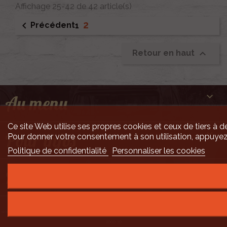
Affichage 25-42 de 42 article(s)
2

Précédent
1

Retour en haut

Au menu
Ce site Web utilise ses propres cookies et ceux de tiers à de

Pour infos
Pour donner votre consentement à son utilisation, appuyez
Politique de confidentialité
Personnaliser les cookies

Mais encore ...
Développement Code Optimisé, Pole Position et Qualité de Service par Processx
www.processx.fr -
création site internet orléans
-
Site
agréé
QualiNet ©
- N°SIRET 7916 3535
2000 10