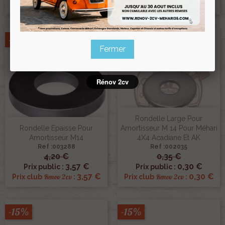
10,63 €
0,59 €
Renov 2cv
Renov 2cv
Prix club
:
Prix club
:
-15%
-15%
Fermer
Rénov 2cv
Rondelle Large Pour
Rondelle Epaisse Pour
Amortisseur M 14 Pour Méhari
Amortisseur M14
4X4 Acadiane Et AK
Ref :003288
Ref :002035
4,20 €
0,35 €
3,57 €
0,30 €
Prix public :
Prix public :
3,57 €
0,30 €
Renov 2cv
Renov 2cv
Prix club
:
Prix club
:
-15%
-15%