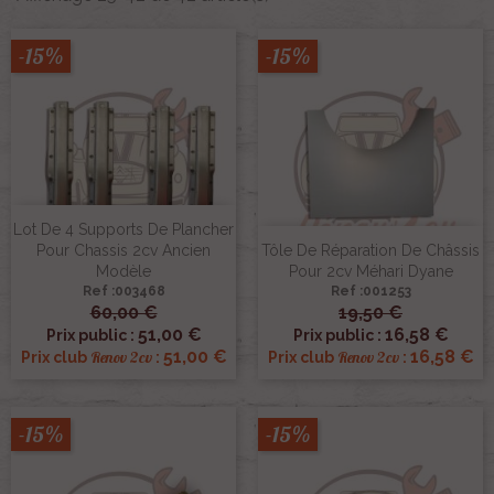
-15%
-15%
Lot De 4 Supports De Plancher
Pour Chassis 2cv Ancien
Tôle De Réparation De Châssis
Modèle
Pour 2cv Méhari Dyane
Ref :003468
Ref :001253
60,00 €
19,50 €
51,00 €
16,58 €
Prix public :
Prix public :
51,00 €
16,58 €
Renov 2cv
Renov 2cv
Prix club
:
Prix club
:
-15%
-15%