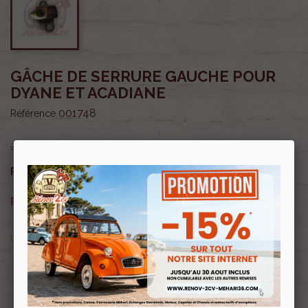
GÂCHE DE SERRURE GAUCHE POUR
DYANE ET ACADIANE
001748
Référence
28,00 €
23,80 €
Prix public :
TTC
23,80 €
Renov 2cv
Prix club
:
TTC
OU PAYER EN
Profitez de prix remisés
Renov 2cv
avec la Carte club