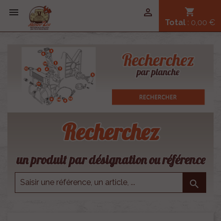


shopping_cart
Total
: 0,00 €
Recherchez
un produit par désignation ou référence
