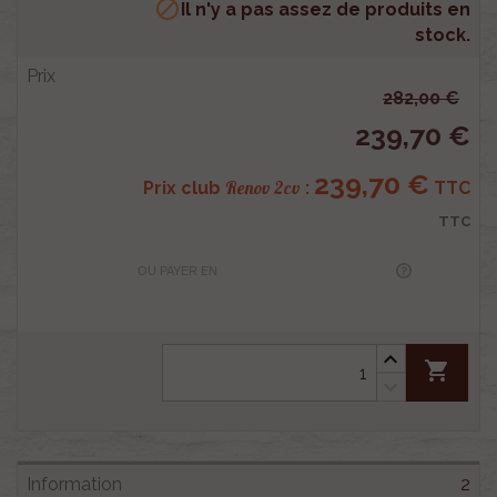

Il n'y a pas assez de produits en
stock.
282,00 €
239,70 €
239,70 €
Renov 2cv
Prix club
:
TTC
TTC
OU PAYER EN
shopping_cart
2