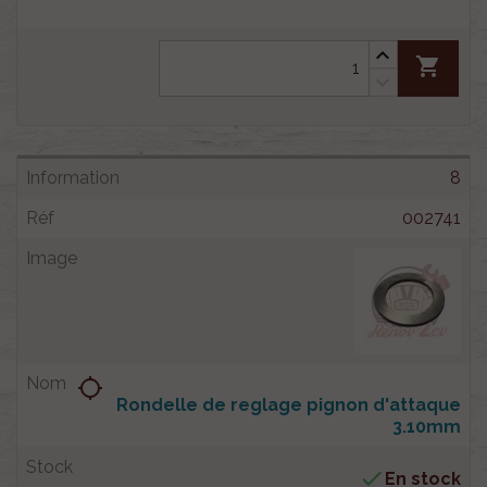
shopping_cart
8
002741
location_searching
Rondelle de reglage pignon d'attaque
3.10mm

En stock