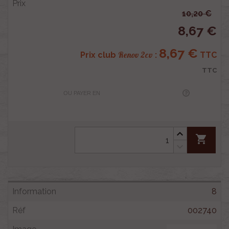
10,20 €
8,67 €
8,67 €
Renov 2cv
Prix club
:
TTC
TTC
OU PAYER EN
shopping_cart
8
002740