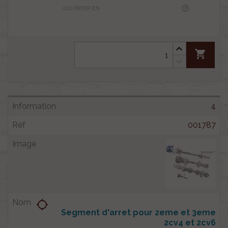
OU PAYER EN
shopping_cart
4
001787
location_searching
Segment d'arret pour 2eme et 3eme
2cv4 et 2cv6