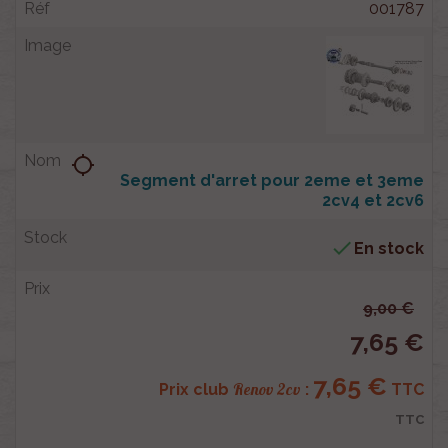
001787
location_searching
Segment d'arret pour 2eme et 3eme
2cv4 et 2cv6

En stock
9,00 €
7,65 €
7,65 €
Renov 2cv
Prix club
:
TTC
TTC