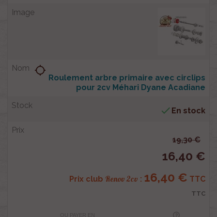
location_searching
Roulement arbre primaire avec circlips
pour 2cv Méhari Dyane Acadiane

En stock
19,30 €
16,40 €
16,40 €
Renov 2cv
Prix club
:
TTC
TTC
OU PAYER EN