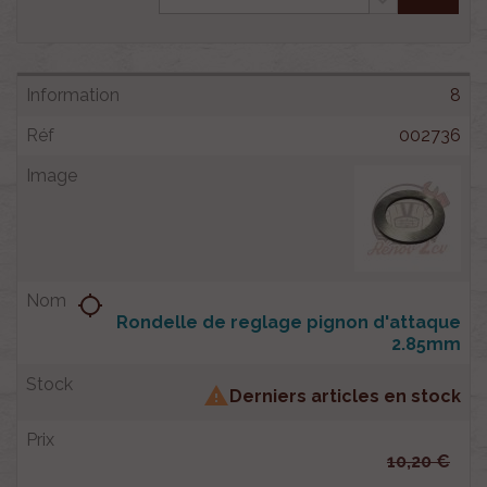
8
002736
location_searching
Rondelle de reglage pignon d'attaque
2.85mm

Derniers articles en stock
10,20 €