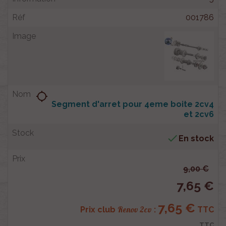
001786
location_searching
Segment d'arret pour 4eme boite 2cv4
et 2cv6

En stock
9,00 €
7,65 €
7,65 €
Renov 2cv
Prix club
:
TTC
TTC