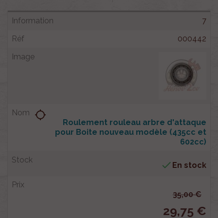
7
000442
location_searching
Roulement rouleau arbre d'attaque
pour Boite nouveau modèle (435cc et
602cc)

En stock
35,00 €
29,75 €