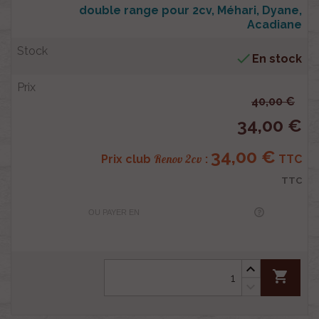
double range pour 2cv, Méhari, Dyane,
Acadiane

En stock
40,00 €
34,00 €
34,00 €
Renov 2cv
Prix club
:
TTC
TTC
OU PAYER EN
shopping_cart