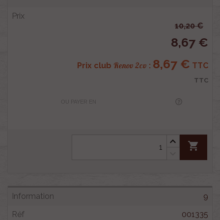
10,20 €
8,67 €
8,67 €
Renov 2cv
Prix club
:
TTC
TTC
OU PAYER EN
shopping_cart
9
001335