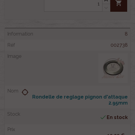
shopping_cart
8
002738
location_searching
Rondelle de reglage pignon d'attaque
2.95mm

En stock