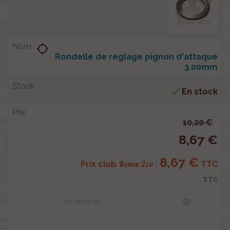
location_searching
Rondelle de reglage pignon d'attaque
3.00mm

En stock
10,20 €
8,67 €
8,67 €
Renov 2cv
Prix club
:
TTC
TTC
OU PAYER EN