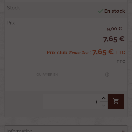

En stock
9,00 €
7,65 €
7,65 €
Renov 2cv
Prix club
:
TTC
TTC
OU PAYER EN
shopping_cart
5