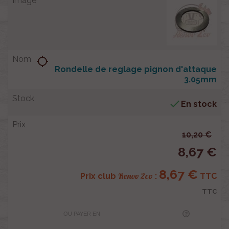
location_searching
Rondelle de reglage pignon d'attaque
3.05mm

En stock
10,20 €
8,67 €
8,67 €
Renov 2cv
Prix club
:
TTC
TTC
OU PAYER EN