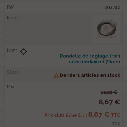
002742
location_searching
Rondelle de reglage train
intermediaire 1.70mm

Derniers articles en stock
10,20 €
8,67 €
8,67 €
Renov 2cv
Prix club
:
TTC
TTC