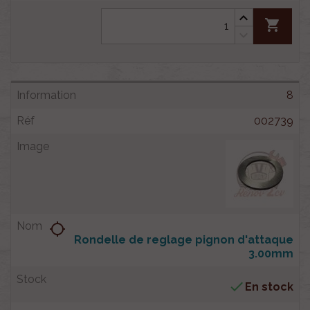
shopping_cart
8
002739
location_searching
Rondelle de reglage pignon d'attaque
3.00mm

En stock