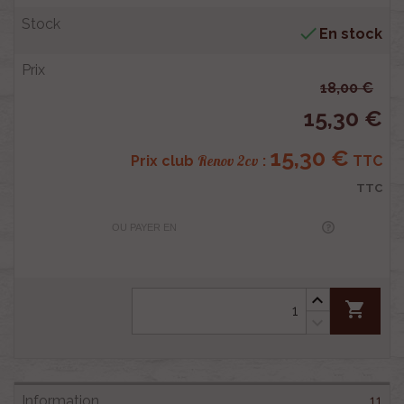

En stock
18,00 €
15,30 €
15,30 €
Renov 2cv
Prix club
:
TTC
TTC
OU PAYER EN
shopping_cart
11