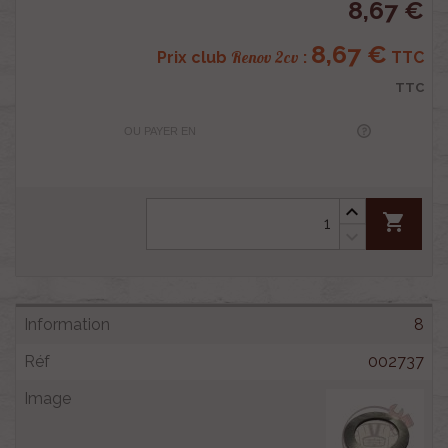
8,67 €
8,67 €
Renov 2cv
Prix club
:
TTC
TTC
OU PAYER EN
shopping_cart
8
002737