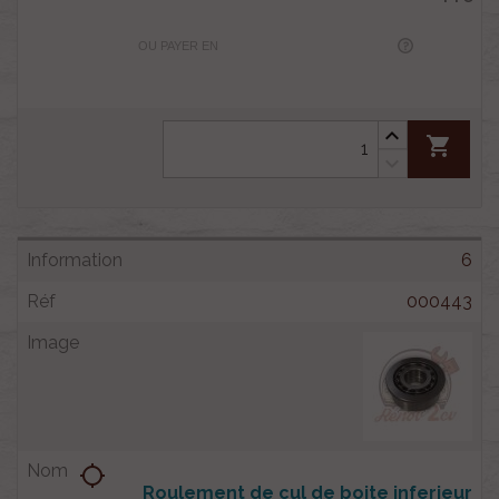
OU PAYER EN
shopping_cart
6
000443
location_searching
Roulement de cul de boite inferieur