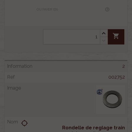
OU PAYER EN
shopping_cart
2
002752
location_searching
Rondelle de reglage train