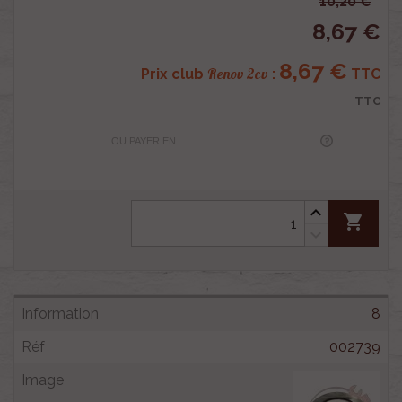
10,20 €
8,67 €
8,67 €
Renov 2cv
Prix club
:
TTC
TTC
OU PAYER EN
shopping_cart
8
002739