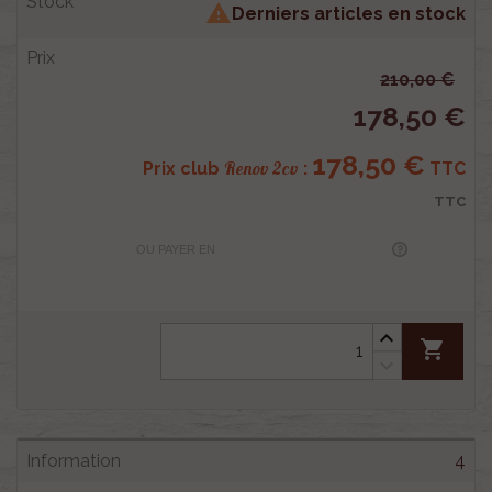

Derniers articles en stock
210,00 €
178,50 €
178,50 €
Renov 2cv
Prix club
:
TTC
TTC
OU PAYER EN
shopping_cart
4