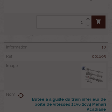
shopping_cart
10
001605
location_searching
Butée à aiguille du train inferieur de
boite de vitesses 2cv6 2cv4 Méhari
Acadiane