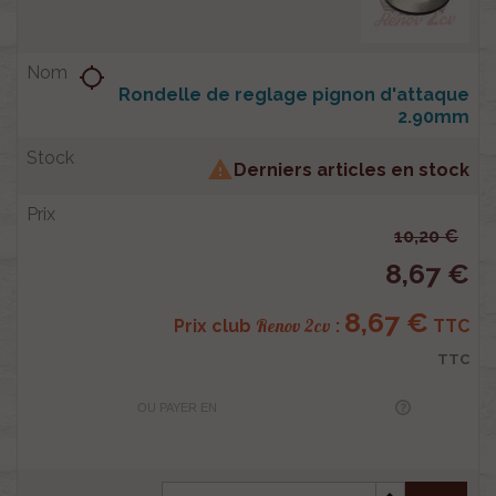
location_searching
Rondelle de reglage pignon d'attaque
2.90mm

Derniers articles en stock
10,20 €
8,67 €
8,67 €
Renov 2cv
Prix club
:
TTC
TTC
OU PAYER EN