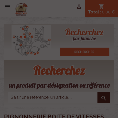


shopping_cart
Total
: 0,00 €
Recherchez
un produit par désignation ou référence

PIGNONNERIE BOITE DE VITESSES