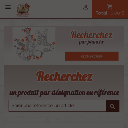


shopping_cart
Total
: 0,00 €
Recherchez
un produit par désignation ou référence
