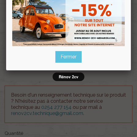
Souscrire
Renov 2cv
au club
Face avant Méhari ancien modèle VERT TIBESTI
Attention !!, le coût des frais d'envois est à titre
indicatif. Notre service client vous recontactera en
cas de supplément en fonction du volume de votre
Fermer
commande.
Rénov 2cv
Besoin d'un renseignement technique sur le produit
? N'hésitez pas à contacter notre service
technique au
0254 277 154
ou par mail à
renov2cv.technique@gmail.com
.
Quantité