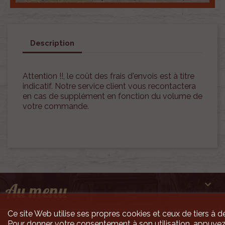
Description
Attention !!, le coût des frais d'envois est à titre
indicatif. Notre service client vous recontactera
en cas de supplément en fonction du volume de
votre commande.

Au menu
Ce site Web utilise ses propres cookies et ceux de tiers à de

Pour donner votre consentement à son utilisation, appuyez