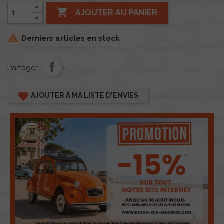

AJOUTER AU PANIER

Derniers articles en stock
Partager
favorite
AJOUTER À MA LISTE D'ENVIES