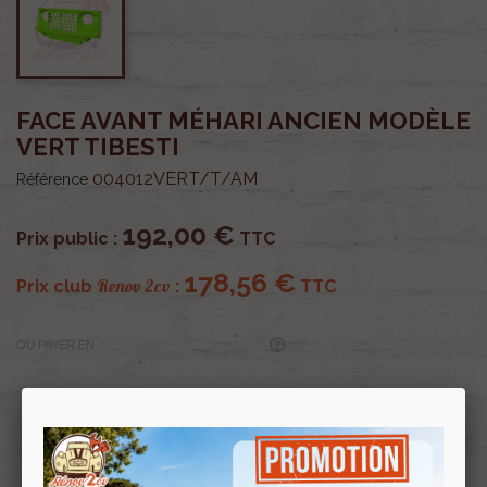
FACE AVANT MÉHARI ANCIEN MODÈLE
VERT TIBESTI
004012VERT/T/AM
Référence
192,00 €
Prix public :
TTC
178,56 €
Renov 2cv
Prix club
:
TTC
OU PAYER EN
Profitez de prix remisés
Renov 2cv
avec la Carte club