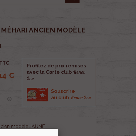
 MÉHARI ANCIEN MODÈLE
M
TTC
Profitez de prix remisés
Renov
avec la Carte club
14 €
2cv
Souscrire
Renov 2cv
au club
ancien modèle JAUNE