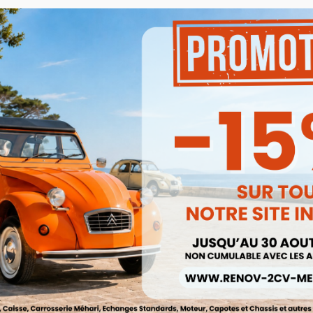
Attention !!, le coût des fra
service client vous recon
du volume de votre com
Besoin d'un renseignement
pas à contacter notre se
mail à
renov2cv.techniq
Quantité

AJOUTER

Derniers articles en st
Partager