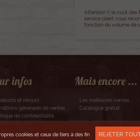
Attention !!, le coût des f
service client vous rec
fonction du volume de
ur infos
Mais encore ...
raisons et retours
Les meilleures ventes
ditions générales de ventes
Catalogue gratuit
itique de confidentialité
tions légales
ntactez-nous
REJETER TOU
ropres cookies et ceux de tiers à des fin