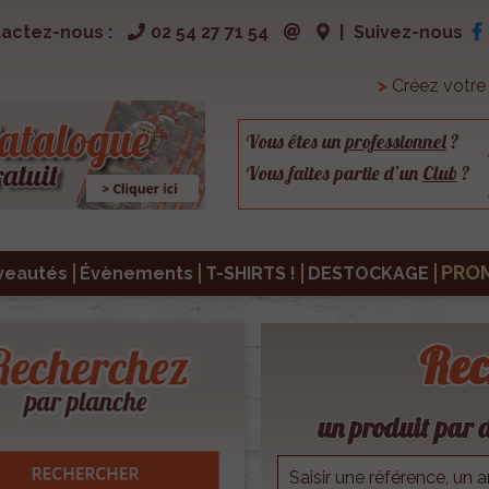
actez-nous :
02 54 27 71 54
|
Suivez-nous
>
Créez votr
Vous êtes un
professionnel
?
Vous faites partie d’un
Club
?
PRO
veautés
Évènements
T-SHIRTS !
DESTOCKAGE
Rec
un produit par d