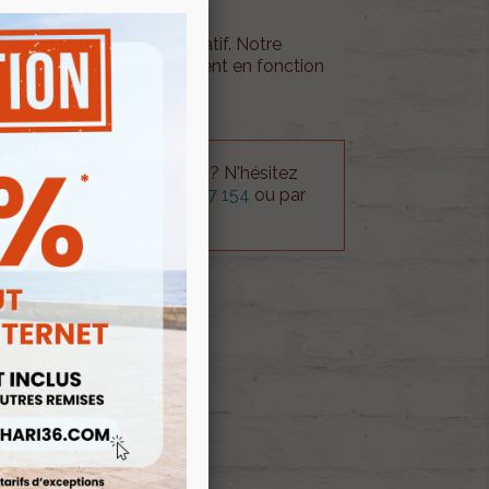
is d'envois est à titre indicatif. Notre
tactera en cas de supplément en fonction
mande.
 technique sur le produit ? N'hésitez
rvice technique au
0254 277 154
ou par
ue@gmail.com
.
 AU PANIER
ock