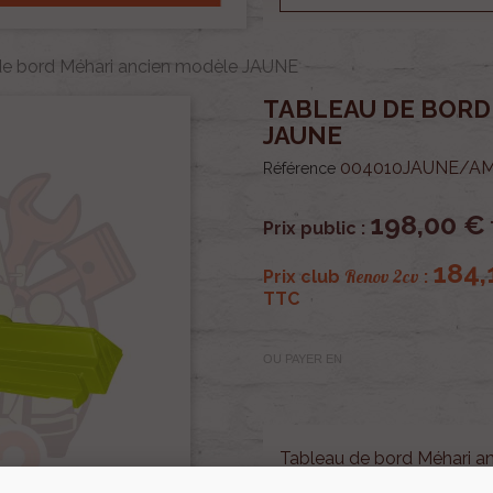
de bord Méhari ancien modèle JAUNE
TABLEAU DE BORD
JAUNE
004010JAUNE/A
Référence
198,00 €
Prix public :
184,
Renov 2cv
Prix club
:
TTC
OU PAYER EN
Tableau de bord Méhari 