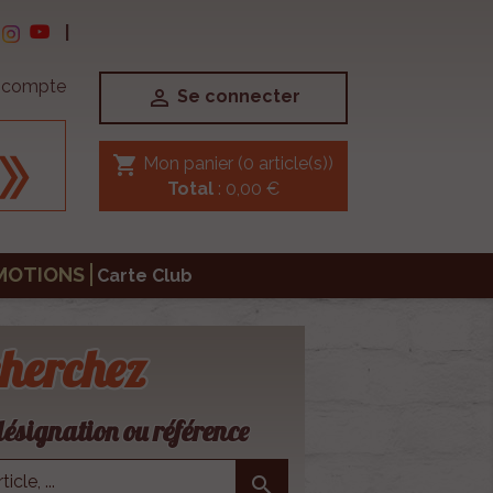
|
e compte

Se connecter
shopping_cart
Mon panier
(0 article(s))
Total
: 0,00 €
MOTIONS
Carte Club
herchez
ésignation ou référence
