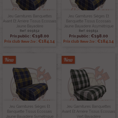
Jeu Garnitures Banquettes
Jeu Garnitures Sièges Et
Avant Et Arrière Tissus Ecossais
Banquette Tissus Ecossais
Jaune Bayadère
Jaune Bayadere Asymétrique
Ref :005652
Ref :005651
€198.00
€198.00
Prix public :
Prix public :
€184.14
€184.14
Renov 2cv
Renov 2cv
Prix club
:
Prix club
:
New
New
Jeu Garnitures Sièges Et
Jeu Garnitures Banquettes
Banquette Tissus Ecossais
Avant Et Arrière Tissus Ecossais
Jaune Bayadere Symétrique
Vert Bayadère