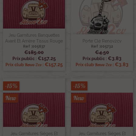
Jeu Garnitures Banquettes
Avant Et Arrière Tissus Rouge
Porte Clé Renov2cv
Ref :005637
Ref :005732
€185.00
€4.50
€157.25
€3.83
Prix public :
Prix public :
€157.25
€3.83
Renov 2cv
Renov 2cv
Prix club
:
Prix club
:
-15%
-15%
New
New
Jeu Garnitures Sièges Et
Jeu Garnitures Sièges Et