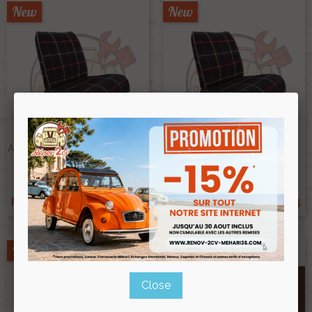
New
New
Jeu Garnitures Banquettes
Jeu Garnitures Sièges Et
Avant Et Arrière Tissus Écossais
Banquette Tissus Ecossais
Bayadère
Bayadère Asymétrique
Ref :005646
Ref :005645
€198.00
€198.00
Prix public :
Prix public :
€184.14
€184.14
Renov 2cv
Renov 2cv
Prix club
:
Prix club
:
New
New
Close