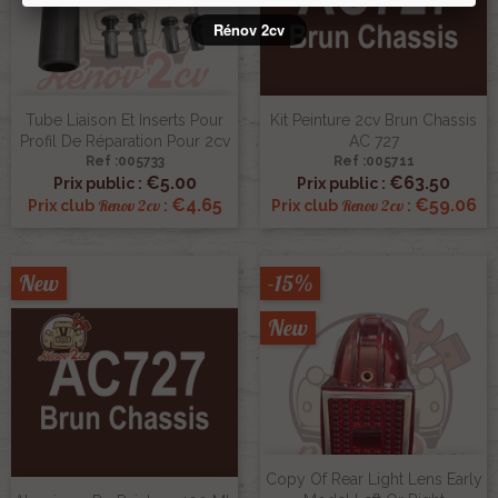
Rénov 2cv
Tube Liaison Et Inserts Pour
Kit Peinture 2cv Brun Chassis
Profil De Réparation Pour 2cv
AC 727
Ref :005733
Ref :005711
€5.00
€63.50
Prix public :
Prix public :
€4.65
€59.06
Renov 2cv
Renov 2cv
Prix club
:
Prix club
:
New
-15%
New
Copy Of Rear Light Lens Early