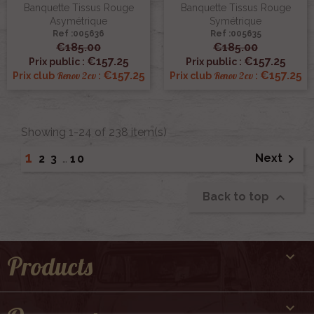
Banquette Tissus Rouge
Banquette Tissus Rouge
Asymétrique
Symétrique
Ref :005636
Ref :005635
€185.00
€185.00
€157.25
€157.25
Prix public :
Prix public :
€157.25
€157.25
Renov 2cv
Renov 2cv
Prix club
:
Prix club
:
Showing 1-24 of 238 item(s)
1

Next
2
3
…
10

Back to top

Products
