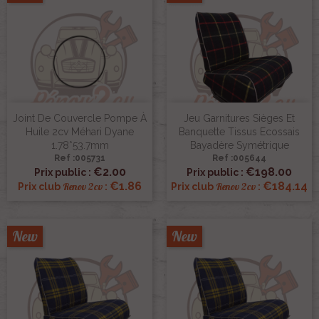
Joint De Couvercle Pompe À
Jeu Garnitures Sièges Et
Huile 2cv Méhari Dyane
Banquette Tissus Ecossais
1.78*53.7mm
Bayadère Symétrique
Ref :005731
Ref :005644
€2.00
€198.00
Prix public :
Prix public :
€1.86
€184.14
Renov 2cv
Renov 2cv
Prix club
:
Prix club
:
New
New