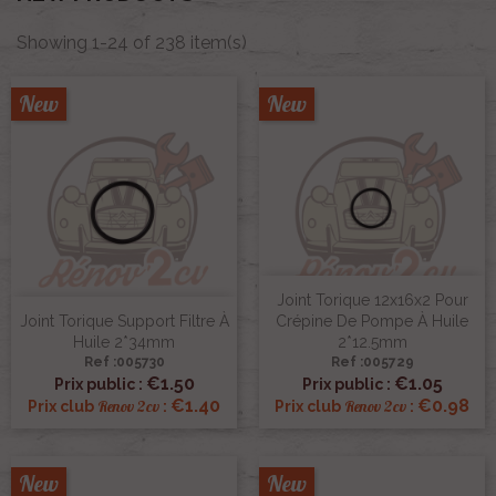
Showing 1-24 of 238 item(s)
New
New
Joint Torique 12x16x2 Pour
Joint Torique Support Filtre À
Crépine De Pompe À Huile
Huile 2*34mm
2*12.5mm
Ref :005730
Ref :005729
€1.50
€1.05
Prix public :
Prix public :
€1.40
€0.98
Renov 2cv
Renov 2cv
Prix club
:
Prix club
:
New
New