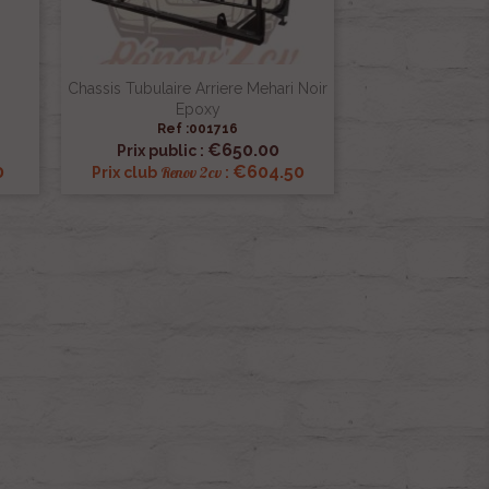
Chassis Tubulaire Arriere Mehari Noir
Epoxy
Ref :001716

Quick view
€650.00
Prix public :
0
€604.50
Renov 2cv
Prix club
: