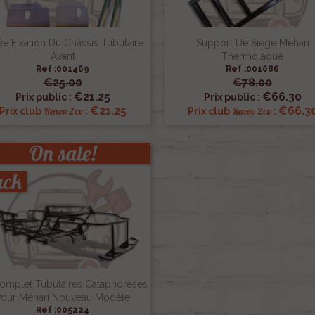
De Fixation Du Châssis Tubulaire
Support De Siege Mehari
Avant
Thermolaque
Ref :001469
Ref :001686
€25.00
€78.00


Quick view
Quick view
€21.25
€66.30
Prix public :
Prix public :
€21.25
€66.3
Renov 2cv
Renov 2cv
Prix club
:
Prix club
:
On sale!
ack
Complet Tubulaires Cataphorèses
Pour Méhari Nouveau Modèle
Ref :005224