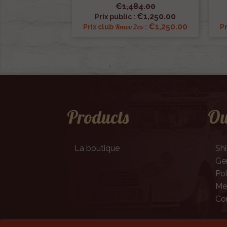
€1,484.00

Quick view
€1,250.00
Prix public :
€1,250.00
Renov 2cv
Prix club
:
Pr
Products
Ou
La boutique
Sh
Gen
Pol
Men
Co