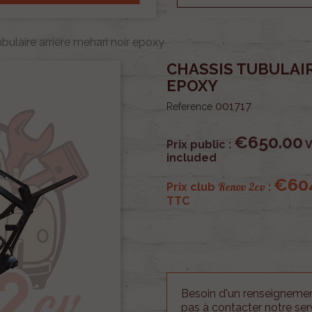
bulaire arriere mehari noir epoxy
CHASSIS TUBULAIR
EPOXY
001717
Reference
€650.00
Prix public :
V
included
€60
Renov 2cv
Prix club
:
TTC
Besoin d'un renseignement
pas à contacter notre se