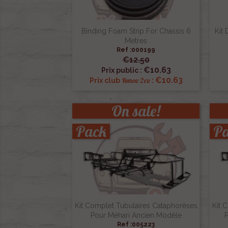
Binding Foam Strip For Chassis 6
Kit 
Metres
Ref :000199
€12.50

Quick view
€10.63
Prix public :
€10.63
Renov 2cv
Prix club
:
On sale!
Pack
P
Kit Complet Tubulaires Cataphorèses
Kit 
Pour Méhari Ancien Modèle
Ref :005223