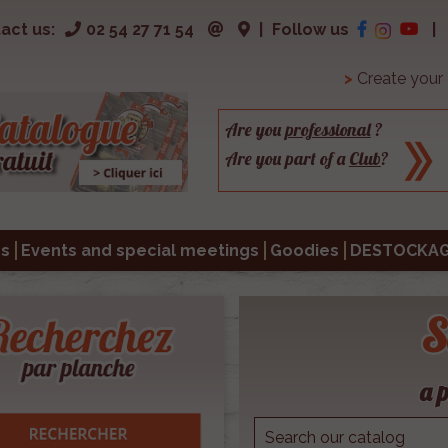
act us:
02 54 27 71 54
|
Follow us
|
>
Create your
Are you
professional
?
Are you part of a
Club
?
s
Events and special meetings
Goodies
DESTOCKA
S
a p