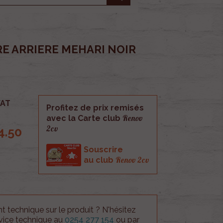
E ARRIERE MEHARI NOIR
AT
Profitez de prix remisés
Renov
avec la Carte club
2cv
4.50
Souscrire
Renov 2cv
au club
 technique sur le produit ? N'hésitez
rvice technique au
0254 277 154
ou par