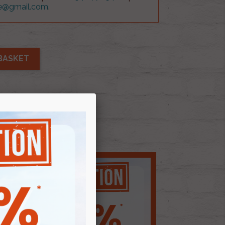
ue@gmail.com
.
BASKET