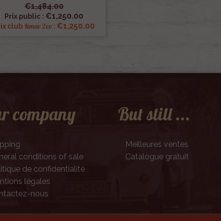
€1,484.00

Quick view
€1,250.00
Prix public :
€1,250.00
Renov 2cv
ix club
:
r company
But still ...
ipping
Meilleures ventes
eral conditions of sale
Catalogue gratuit
itique de confidentialité
tions légales
ntactez-nous