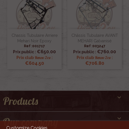
Chassis Tubulaire Arriere
Châssis Tubulaire AVANT
Mehari Noir Epoxy
MEHARI Galvanisé
Ref :001717
Ref :003247
€650.00
€760.00
Prix public :
Prix public :
Renov 2cv
Renov 2cv
Prix club
:
Prix club
:
€604.50
€706.80

Products

Our company
Customize Cookies