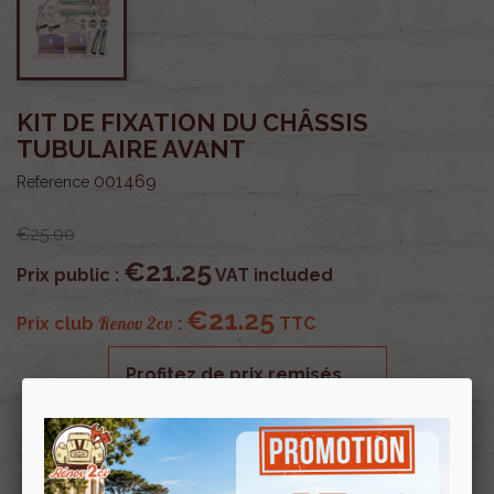
KIT DE FIXATION DU CHÂSSIS
TUBULAIRE AVANT
001469
Reference
€25.00
€21.25
Prix public :
VAT included
€21.25
Renov 2cv
Prix club
:
TTC
Profitez de prix remisés
Renov 2cv
avec la Carte club
Souscrire
Renov 2cv
au club