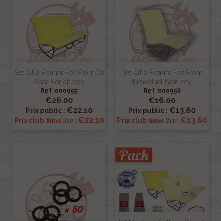
Set Of 2 Foams For Front Or
Set Of 2 Foams For Front
Rear Bench 2cv
Individual Seat 2cv
Ref :000955
Ref :000956
€26.00
€16.00
€22.10
€13.60
Prix public :
Prix public :
€22.10
€13.60
Renov 2cv
Renov 2cv
Prix club
:
Prix club
:
Pack