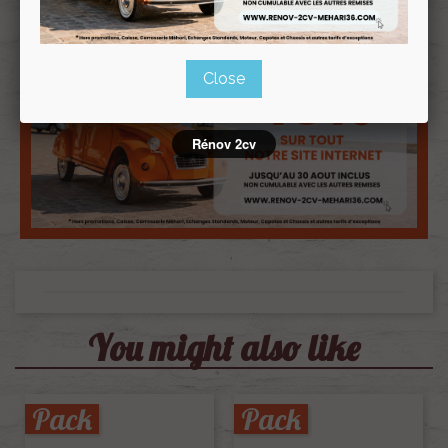
Close
Rénov 2cv
You might also like
Pack
Pack