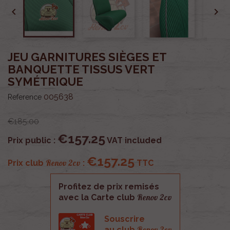


JEU GARNITURES SIÈGES ET
BANQUETTE TISSUS VERT
SYMÉTRIQUE
005638
Reference
€185.00
€157.25
Prix public :
VAT included
€157.25
Renov 2cv
Prix club
:
TTC
Profitez de prix remisés
Renov 2cv
avec la Carte club
Souscrire
Renov 2cv
au club