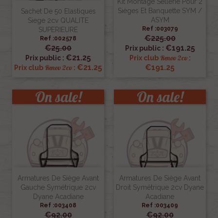
Kit Montage Sellerie Pour 2
Sièges Et Banquette SYM /
Sachet De 50 Elastiques
ASYM
Siege 2cv QUALITE
Ref :003079
SUPERIEURE
€225.00
Ref :002578
€25.00
€191.25
Prix public :
€21.25
Renov 2cv
Prix public :
Prix club
:
€21.25
€191.25
Renov 2cv
Prix club
:
On sale!
On sale!
Armatures De Siège Avant
Armatures De Siège Avant
Gauche Symétrique 2cv
Droit Symétrique 2cv Dyane
Dyane Acadiane
Acadiane
Ref :003408
Ref :003409
€92.00
€92.00