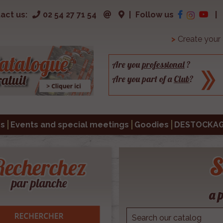
act us:
02 54 27 71 54
|
Follow us
|
>
Create your
Are you
professional
?
Are you part of a
Club
?
s
Events and special meetings
Goodies
DESTOCKA
S
a p