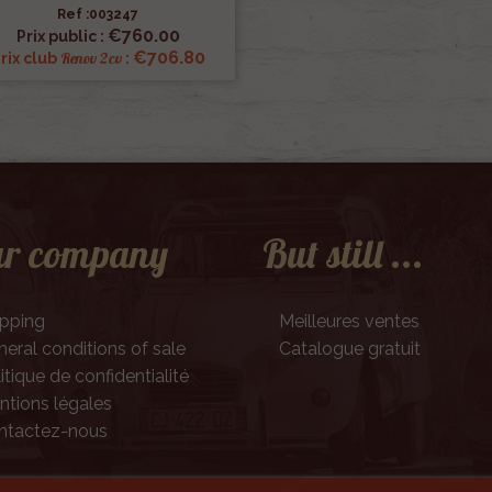
Ref :003247

Quick view
€760.00
Prix public :
€706.80
Renov 2cv
rix club
:
r company
But still ...
ipping
Meilleures ventes
eral conditions of sale
Catalogue gratuit
itique de confidentialité
tions légales
ntactez-nous