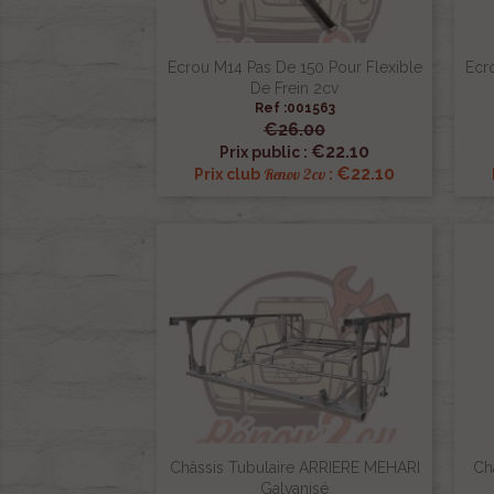
Ecrou M14 Pas De 150 Pour Flexible
Ecr
De Frein 2cv
Ref :001563
€26.00

Quick view
€22.10
Prix public :
€22.10
Renov 2cv
Prix club
:
Châssis Tubulaire ARRIERE MEHARI
Ch
Galvanisé