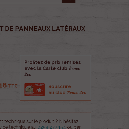
T DE PANNEAUX LATÉRAUX
Profitez de prix remisés
Renov
T
avec la Carte club
2cv
18
TTC
Souscrire
Renov 2cv
au club
 technique sur le produit ? N'hésitez
rvice technique au
0254 277 154
ou par