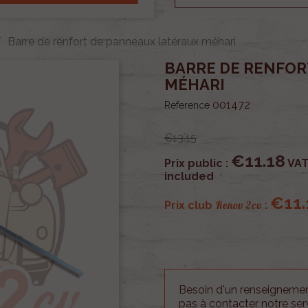
Barre de renfort de panneaux latéraux méhari
BARRE DE RENFOR
MÉHARI
001472
Reference
€13.15
€11.18
Prix public :
VA
included
€11.
Renov 2cv
Prix club
:
Besoin d'un renseignement
pas à contacter notre se