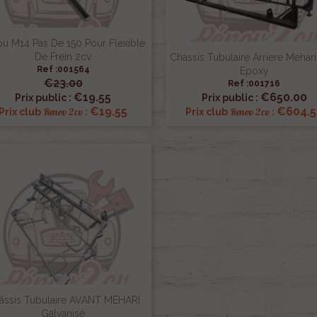
ou M14 Pas De 150 Pour Flexible
De Frein 2cv
Chassis Tubulaire Arriere Mehari
Ref :001564
Epoxy
€23.00
Ref :001716


Quick view
Quick view
€19.55
€650.00
Prix public :
Prix public :
€19.55
€604.5
Renov 2cv
Renov 2cv
Prix club
:
Prix club
:
âssis Tubulaire AVANT MEHARI
Galvanisé