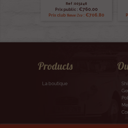
Ref :003246

Quick view
€760.00
Prix public :
€706.80
Renov 2cv
Prix club
:
P
Products
Ou
La boutique
Sh
Gen
Pol
Men
Co