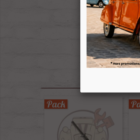
Pack
P