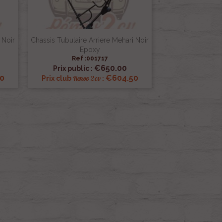
 Noir
Chassis Tubulaire Arriere Mehari Noir
Epoxy
Ref :001717

Quick view
€650.00
Prix public :
0
€604.50
Renov 2cv
Prix club
: