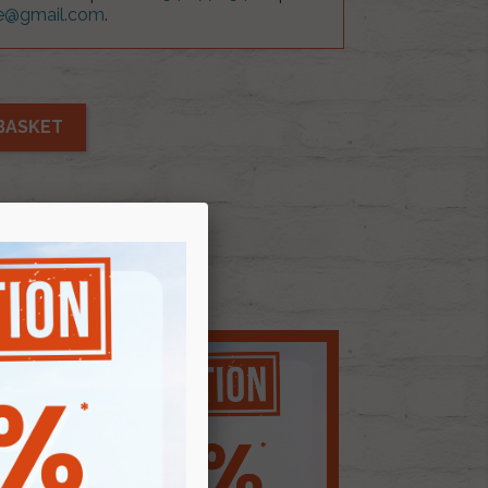
ue@gmail.com
.
BASKET