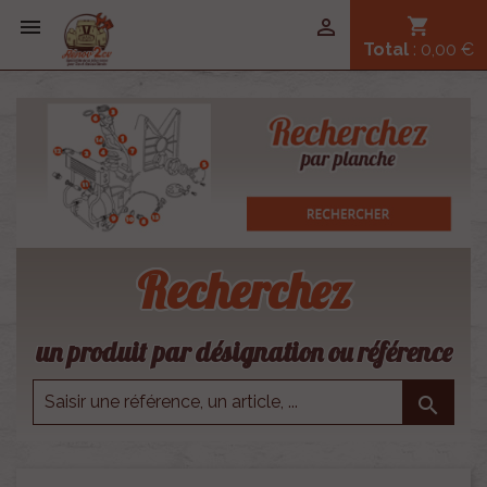


shopping_cart
Total
: 0,00 €
Recherchez
un produit par désignation ou référence
