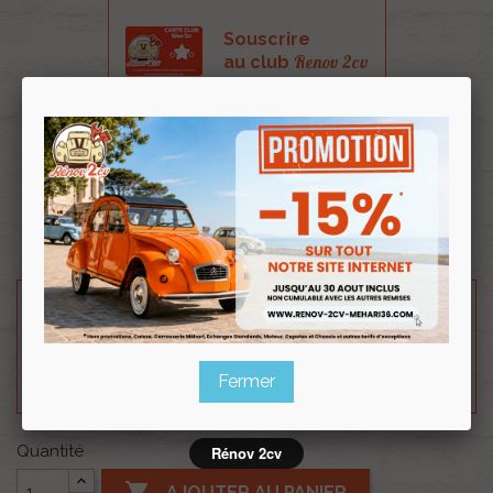
Souscrire
Renov 2cv
au club
Vis tête fraisé bombé cruciforme pozi M5x20 inox
A2.
Pour la fixation de tableau de bord autour du
compteur.
Besoin d'un renseignement technique sur le produit
? N'hésitez pas à contacter notre service
technique au
0254 277 154
ou par mail à
renov2cv.technique@gmail.com
.
Fermer
Quantité
Rénov 2cv

AJOUTER AU PANIER