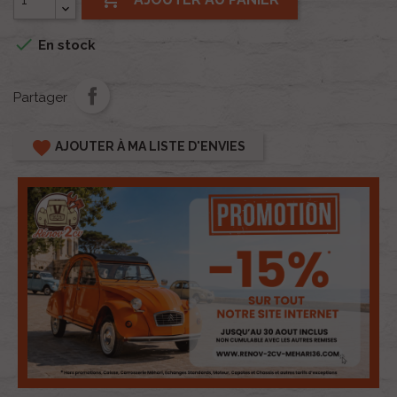

En stock
Partager
favorite
AJOUTER À MA LISTE D'ENVIES