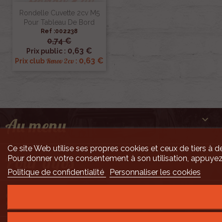
Rondelle Cuvette 2cv M5
Pour Tableau De Bord
Ref :002238
0,74 €
0,63 €
Prix public :
0,63 €
Renov 2cv
Prix club
:

Au menu
Ce site Web utilise ses propres cookies et ceux de tiers à de

Pour infos
Pour donner votre consentement à son utilisation, appuyez
Politique de confidentialité
Personnaliser les cookies

Mais encore ...
Développement Code Optimisé, Pole Position et Qualité de Service par Processx