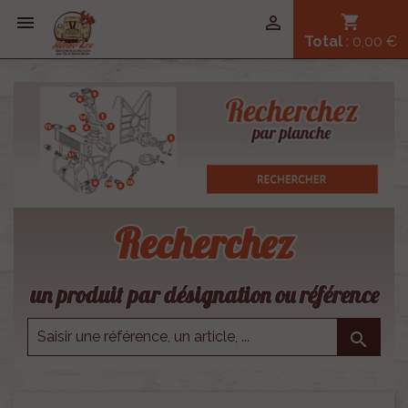


shopping_cart
Total
: 0,00 €
Recherchez
un produit par désignation ou référence
