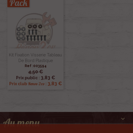
Pack
Kit Fixation Visserie Tableau
De Bord Plastique
Ref :003594
4,50 €
3,83 €
Prix public :
3,83 €
Renov 2cv
Prix club
:

Au menu