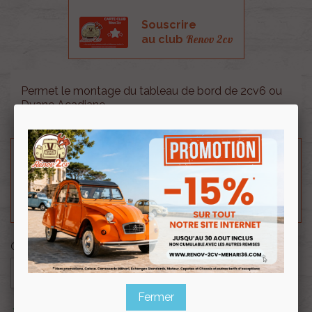
Souscrire
Renov 2cv
au club
Permet le montage du tableau de bord de 2cv6 ou
Dyane Acadiane.
Besoin d'un renseignement technique sur le produit
? N'hésitez pas à contacter notre service
technique au
0254 277 154
ou par mail à
renov2cv.technique@gmail.com
.
Quantité

AJOUTER AU PANIER
Fermer

En stock