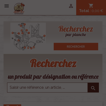


shopping_cart
Total
: 0,00 €
Recherchez
un produit par désignation ou référence
