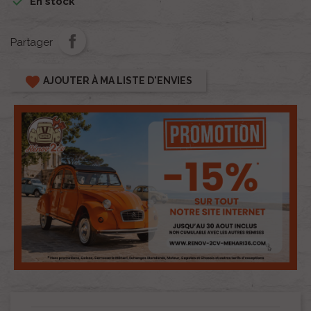

En stock
Partager
favorite
AJOUTER À MA LISTE D'ENVIES