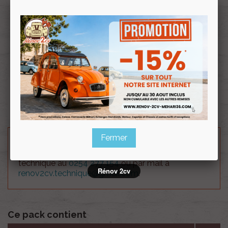
Profitez de prix remisés
Renov 2cv
avec la Carte club
Souscrire
Renov 2cv
au club
Goujon d'amortisseur diamètre 12mm +rondelles et
écrou frein.
Fermer
Besoin d'un renseignement technique sur le produit
? N'hésitez pas à contacter notre service
technique au
0254 277 154
ou par mail à
Rénov 2cv
renov2cv.technique@gmail.com
.
Ce pack contient