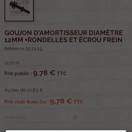
GOUJON D'AMORTISSEUR DIAMÈTRE
12MM +RONDELLES ET ÉCROU FREIN
003449
Référence
11,50 €
9,78 €
Prix public :
TTC
Au lieu de 10,83 €
9,78 €
Renov 2cv
Prix club
:
TTC
OU PAYER EN