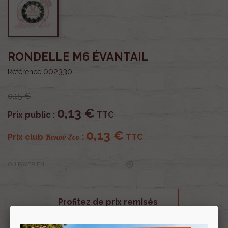
RONDELLE M6 ÉVANTAIL
002330
Référence
0,15 €
0,13 €
Prix public :
TTC
0,13 €
Renov 2cv
Prix club
:
TTC
OU PAYER EN
Profitez de prix remisés
Renov 2cv
avec la Carte club