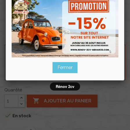
Souscrire
Renov 2cv
au club
Rondelle M6 évantail.
Besoin d'un renseignement technique sur le produit
? N'hésitez pas à contacter notre service
technique au
0254 277 154
ou par mail à
Fermer
renov2cv.technique@gmail.com
.
Rénov 2cv
Quantité

AJOUTER AU PANIER

En stock