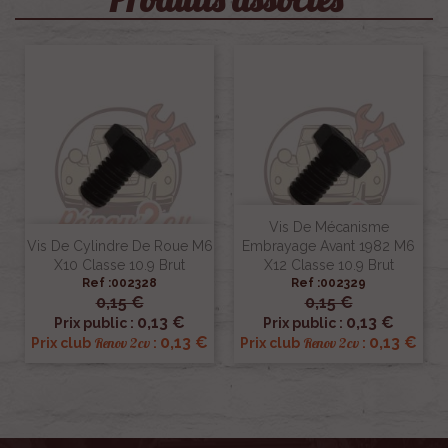
Vis De Mécanisme
Vis De Cylindre De Roue M6
Embrayage Avant 1982 M6
X10 Classe 10.9 Brut
X12 Classe 10.9 Brut
Ref :002328
Ref :002329
0,15 €
0,15 €
0,13 €
0,13 €
Prix public :
Prix public :
0,13 €
0,13 €
Renov 2cv
Renov 2cv
Prix club
:
Prix club
: