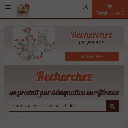


shopping_cart
Total
: 0,00 €
Recherchez
un produit par désignation ou référence
