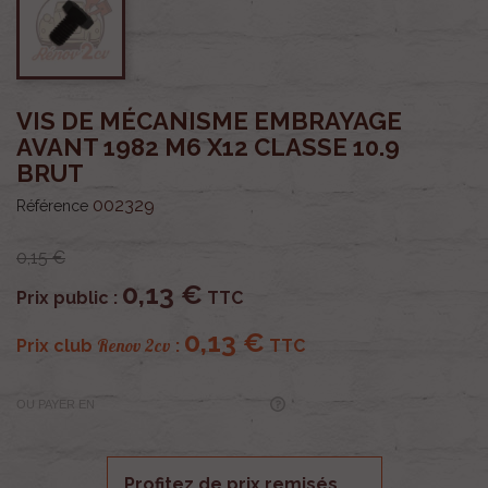
VIS DE MÉCANISME EMBRAYAGE
AVANT 1982 M6 X12 CLASSE 10.9
BRUT
002329
Référence
0,15 €
0,13 €
Prix public :
TTC
0,13 €
Renov 2cv
Prix club
:
TTC
OU PAYER EN
Profitez de prix remisés