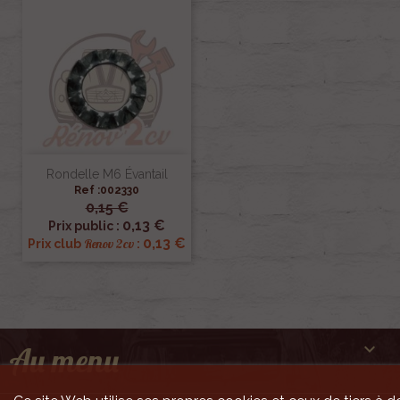
Rondelle M6 Évantail
Ref :002330
0,15 €
0,13 €
Prix public :
0,13 €
Renov 2cv
Prix club
:

Au menu