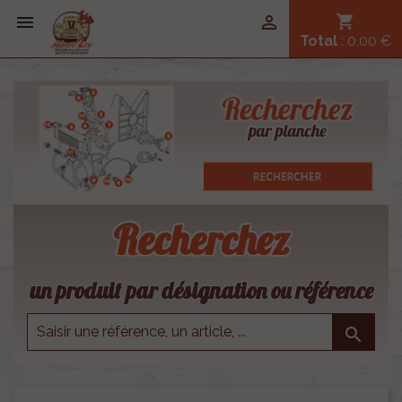


shopping_cart
Total
: 0,00 €
Recherchez
un produit par désignation ou référence
