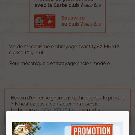
Renov 2cv
avec la Carte club
Souscrire
Renov 2cv
au club
Vis de mécanisme embrayage avant 1982 M6 x12
classe 10.9 brut.
Pour mécanique d'embrayage ancien modèle.
Besoin d'un renseignement technique sur le produit
? N'hésitez pas à contacter notre service
technique au
0254 277 154
ou par mail à
renov2cv.technique@gmail.com
.