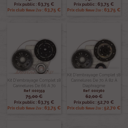
63,75 €
63,75 €
Prix public :
Prix public :
63,75 €
63,75 €
Renov 2cv
Renov 2cv
Prix club
:
Prix club
:
Kit D'embrayage Complet 18
Kit D'embrayage Complet 18
Cannelures De 70 À 82 À
Cannelures De 66 A 70
Diaphragme
Ref :000359
Ref :000360
75,00 €
62,00 €
63,75 €
52,70 €
Prix public :
Prix public :
63,75 €
52,70 €
Renov 2cv
Renov 2cv
Prix club
:
Prix club
: