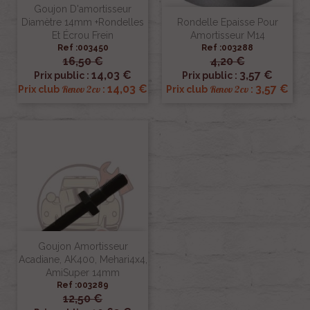
Goujon D'amortisseur
Diamètre 14mm +rondelles
Rondelle Epaisse Pour
Et Écrou Frein
Amortisseur M14
Ref :003450
Ref :003288
16,50 €
4,20 €
14,03 €
3,57 €
Prix public :
Prix public :
14,03 €
3,57 €
Renov 2cv
Renov 2cv
Prix club
:
Prix club
:
Goujon Amortisseur
Acadiane, AK400, Mehari4x4,
AmiSuper 14mm
Ref :003289
12,50 €