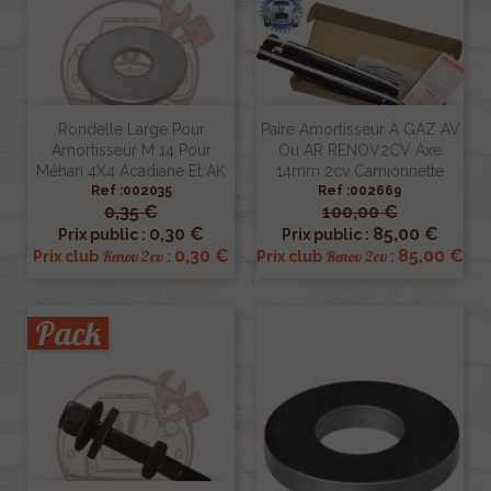
Rondelle Large Pour
Paire Amortisseur À GAZ AV
Amortisseur M 14 Pour
Ou AR RENOV2CV Axe
Méhari 4X4 Acadiane Et AK
14mm 2cv Camionnette
Ref :002035
Ref :002669
0,35 €
100,00 €
0,30 €
85,00 €
Prix public :
Prix public :
0,30 €
85,00 €
Renov 2cv
Renov 2cv
Prix club
:
Prix club
:
Pack