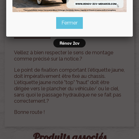
Fermer
Description
Documents joints
Rénov 2cv
Veillez à bien respecter le sens de montage
comme précisé sur la notice.?
Le point de fixation comportant l'étiquette jaune,
doit impérativement être fixé au chassis.
L'étiquette jaune noté "top" "haut" doit être
dirigée vers le plancher du véhicule/ ou le ciel,
sans quoi le passage hydraulique ne se fait pas
correctement.?
Bonne route !
Produits associés