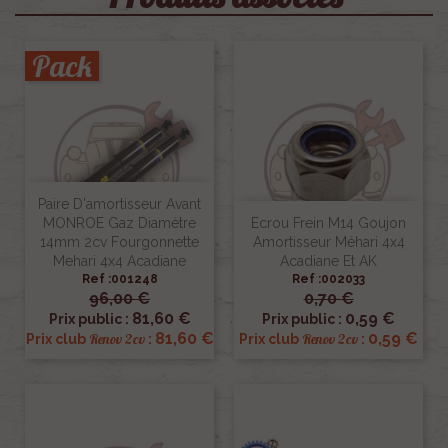
Pack
Paire D'amortisseur Avant
MONROE Gaz Diamètre
Ecrou Frein M14 Goujon
14mm 2cv Fourgonnette
Amortisseur Méhari 4x4
Mehari 4x4 Acadiane
Acadiane Et AK
Ref :001248
Ref :002033
96,00 €
0,70 €
81,60 €
0,59 €
Prix public :
Prix public :
81,60 €
0,59 €
Renov 2cv
Renov 2cv
Prix club
:
Prix club
: