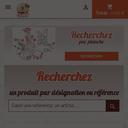


shopping_cart
Total
: 0,00 €
Recherchez
un produit par désignation ou référence
