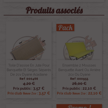
Produits associés
Pack
Toile D'assise En Jute Pour
Ensemble 2 Mousses
Banquette Et Sièges Séparés
Banquette Avant Ou Arrière
De 2cv Dyane Acadiane
2cv Ou Dyane
Ref :000466
Ref :000955
4,20 €
26,00 €
3,57 €
22,10 €
Prix public :
Prix public :
3,57 €
22,10 €
Renov 2cv
Renov 2cv
Prix club
:
Prix club
:
Promo !