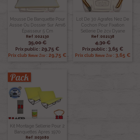
Mousse De Banquette Pour
Lot De 30 Agrafes Nez De
Assise Ou Dossier Sur Ami6
Cochon Pour Fixation
Épaisseur 5 Cm
Sellerie De 2cv Dyane
Ref :002130
Ref :002138
35,00 €
4,30 €
29,75 €
3,65 €
Prix public :
Prix public :
29,75 €
3,65 €
Renov 2cv
Renov 2cv
Prix club
:
Prix club
:
Pack
Kit Montage Sellerie Pour 2
Banquettes Apres 1970
Ref :003080