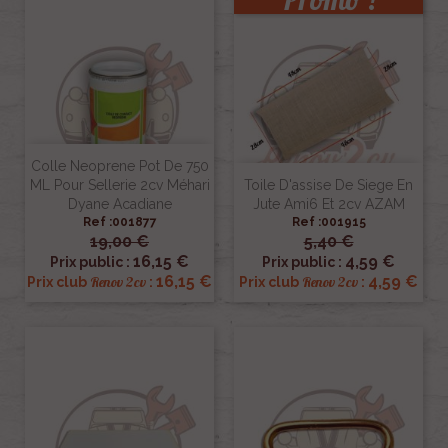
Colle Neoprene Pot De 750
ML Pour Sellerie 2cv Méhari
Toile D'assise De Siege En
Dyane Acadiane
Jute Ami6 Et 2cv AZAM
Ref :001877
Ref :001915
19,00 €
5,40 €
16,15 €
4,59 €
Prix public :
Prix public :
16,15 €
4,59 €
Renov 2cv
Renov 2cv
Prix club
:
Prix club
: