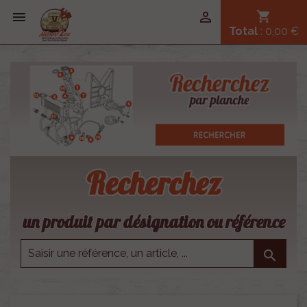


shopping_cart
Total
: 0,00 €
Recherchez
un produit par désignation ou référence
