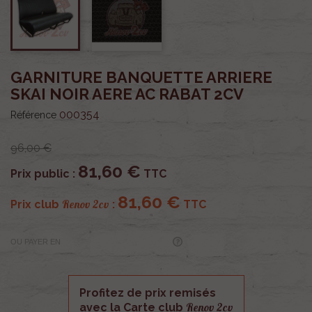
GARNITURE BANQUETTE ARRIERE
SKAI NOIR AERE AC RABAT 2CV
000354
Référence
96,00 €
81,60 €
Prix public :
TTC
81,60 €
Renov 2cv
Prix club
:
TTC
OU PAYER EN
Profitez de prix remisés
Renov 2cv
avec la Carte club