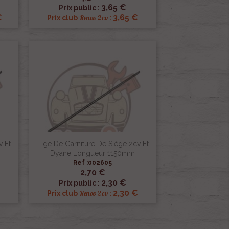

Aperçu rapide
3,65 €
Prix public :
€
3,65 €
Renov 2cv
Prix club
:
v Et
Tige De Garniture De Siège 2cv Et
Dyane Longueur 1150mm
Ref :002605
2,70 €

Aperçu rapide
2,30 €
Prix public :
2,30 €
Renov 2cv
Prix club
: