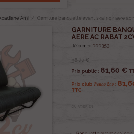
 Acadiane Ami
Garniture banquette avant skai noir aere ac
GARNITURE BANQU
AERE AC RABAT 2C
000353
Référence
96,00 €
81,60 €
Prix public :
T
81,6
Renov 2cv
Prix club
:
TTC
OU PAYER EN
Banquette avant skaî noir 