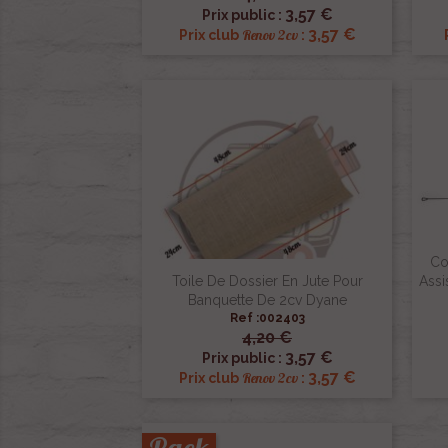

Aperçu rapide
3,57 €
Prix public :
3,57 €
Renov 2cv
Prix club
:
Co
Toile De Dossier En Jute Pour
Assi
Banquette De 2cv Dyane
Ref :002403
4,20 €

Aperçu rapide
3,57 €
Prix public :
3,57 €
Renov 2cv
Prix club
: