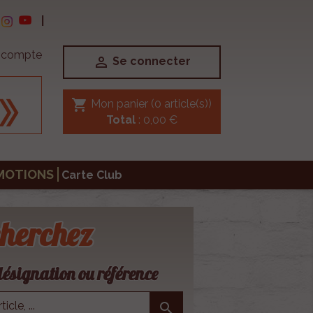
|
e compte

Se connecter
shopping_cart
Mon panier
(0 article(s))
Total
: 0,00 €
MOTIONS
Carte Club
herchez
ésignation ou référence
