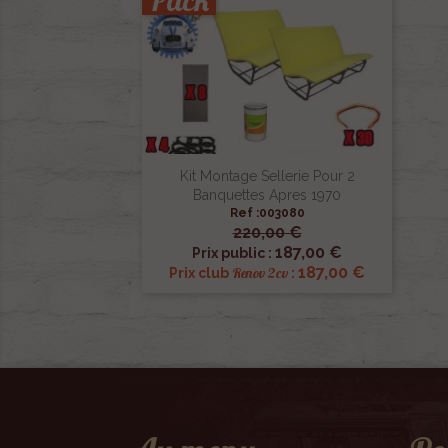
Pack
Kit Montage Sellerie Pour 2
Banquettes Apres 1970
Ref :003080
220,00 €

Aperçu rapide
187,00 €
Prix public :
187,00 €
Renov 2cv
Prix club
: