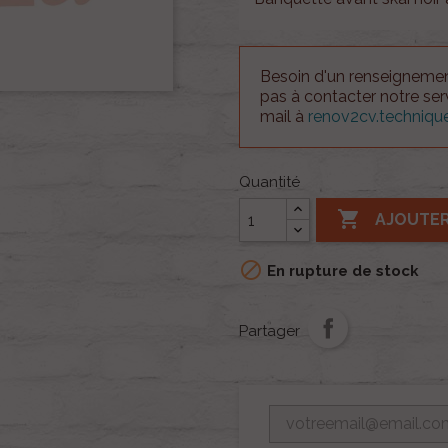
Besoin d'un renseignement
pas à contacter notre se
mail à
renov2cv.techniq
Quantité

AJOUTER

En rupture de stock
Partager