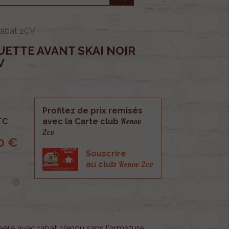
 rabat 2CV
ETTE AVANT SKAI NOIR
V
Profitez de prix remisés
Renov
TC
avec la Carte club
2cv
0 €
Souscrire
Renov 2cv
au club
aéré avec rabat. Vendu sans l'armature.