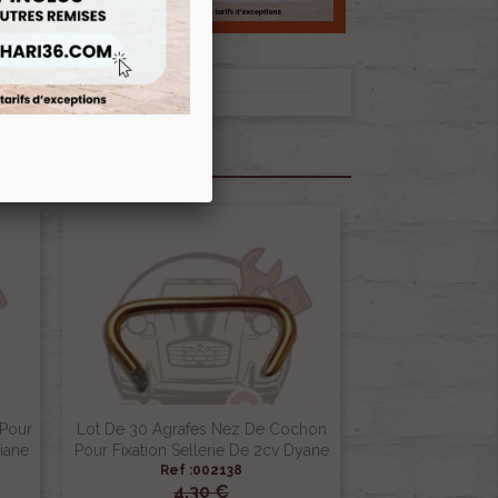
 Pour
Lot De 30 Agrafes Nez De Cochon
iane
Pour Fixation Sellerie De 2cv Dyane
Ref :002138
4,30 €