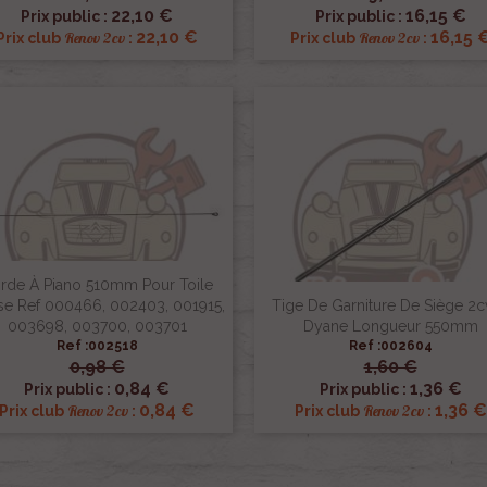


Aperçu rapide
Aperçu rapide
22,10 €
16,15 €
Prix public :
Prix public :
22,10 €
16,15 
Renov 2cv
Renov 2cv
Prix club
:
Prix club
:
rde À Piano 510mm Pour Toile
se Ref 000466, 002403, 001915,
Tige De Garniture De Siège 2c
003698, 003700, 003701
Dyane Longueur 550mm
Ref :002518
Ref :002604
0,98 €
1,60 €


Aperçu rapide
Aperçu rapide
0,84 €
1,36 €
Prix public :
Prix public :
0,84 €
1,36 €
Renov 2cv
Renov 2cv
Prix club
:
Prix club
: