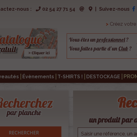
actez-nous :
02 54 27 71 54
|
Suivez-nous
>
Créez votr
Vous êtes un
professionnel
?
Vous faites partie d’un
Club
?
PRO
veautés
Évènements
T-SHIRTS !
DESTOCKAGE
Rec
un produit par d