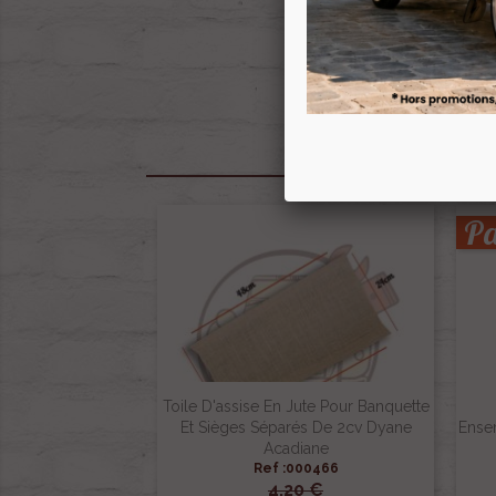
P
Toile D'assise En Jute Pour Banquette
Et Sièges Séparés De 2cv Dyane
Ense
Acadiane
Ref :000466
4,20 €