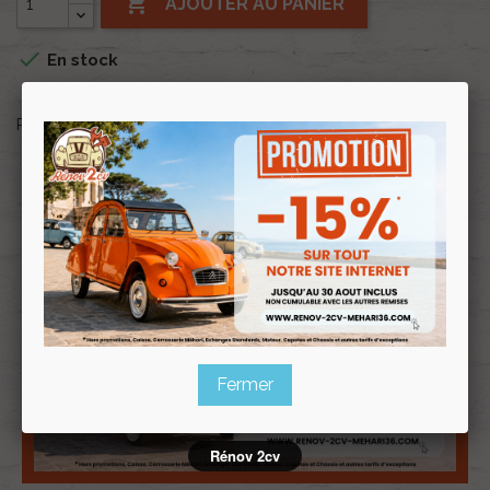

AJOUTER AU PANIER

En stock
Partager
favorite
AJOUTER À MA LISTE D'ENVIES
Fermer
Rénov 2cv