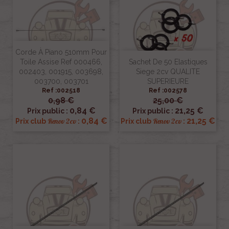
Corde À Piano 510mm Pour
Toile Assise Ref 000466,
Sachet De 50 Elastiques
002403, 001915, 003698,
Siege 2cv QUALITE
003700, 003701
SUPERIEURE
Ref :002518
Ref :002578
0,98 €
25,00 €
0,84 €
21,25 €
Prix public :
Prix public :
0,84 €
21,25 €
Renov 2cv
Renov 2cv
Prix club
:
Prix club
: