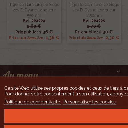
Tige De Garniture De Siège
Tige De Garniture De Siège
2cv Et Dyane Longueur
2cv Et Dyane Longueur
550mm
1150mm
Ref :002604
Ref :002605
1,60 €
2,70 €
1,36 €
2,30 €
Prix public :
Prix public :
1,36 €
2,30 €
Renov 2cv
Renov 2cv
Prix club
:
Prix club
:

Au menu
Ce site Web utilise ses propres cookies et ceux de tiers à de

Pour infos
Pour donner votre consentement à son utilisation, appuyez
Politique de confidentialité
Personnaliser les cookies

Mais encore ...