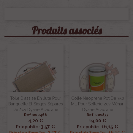
Produits associés
Toile D'assise En Jute Pour
Colle Neoprene Pot De 750
Banquette Et Sièges Séparés
ML Pour Sellerie 2cv Méhari
De 2cv Dyane Acadiane
Dyane Acadiane
Ref :000466
Ref :001877
4,20 €
19,00 €
3,57 €
16,15 €
Prix public :
Prix public :
3,57 €
16,15 €
Renov 2cv
Renov 2cv
Prix club
:
Prix club
: