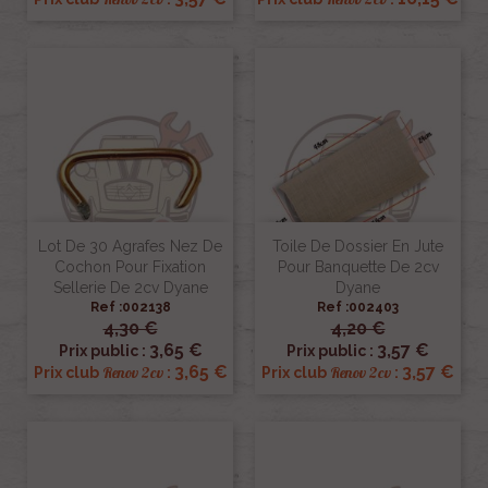
Lot De 30 Agrafes Nez De
Toile De Dossier En Jute
Cochon Pour Fixation
Pour Banquette De 2cv
Sellerie De 2cv Dyane
Dyane
Ref :002138
Ref :002403
4,30 €
4,20 €
3,65 €
3,57 €
Prix public :
Prix public :
3,65 €
3,57 €
Renov 2cv
Renov 2cv
Prix club
:
Prix club
: