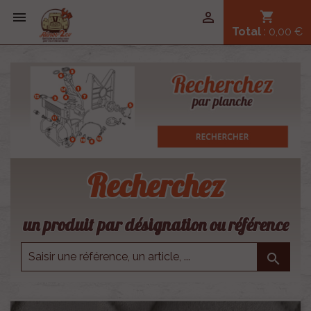


shopping_cart
Total
: 0,00 €
Recherchez
un produit par désignation ou référence
