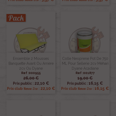
Pack
Ensemble 2 Mousses
Colle Neoprene Pot De 750
Banquette Avant Ou Arrière
ML Pour Sellerie 2cv Méhari
2cv Ou Dyane
Dyane Acadiane
Ref :000955
Ref :001877
26,00 €
19,00 €
22,10 €
16,15 €
Prix public :
Prix public :
22,10 €
16,15 €
Renov 2cv
Renov 2cv
Prix club
:
Prix club
: