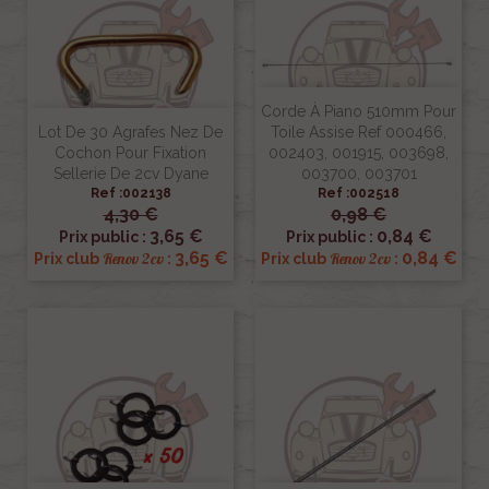
Corde À Piano 510mm Pour
Lot De 30 Agrafes Nez De
Toile Assise Ref 000466,
Cochon Pour Fixation
002403, 001915, 003698,
Sellerie De 2cv Dyane
003700, 003701
Ref :002138
Ref :002518
4,30 €
0,98 €
3,65 €
0,84 €
Prix public :
Prix public :
3,65 €
0,84 €
Renov 2cv
Renov 2cv
Prix club
:
Prix club
: