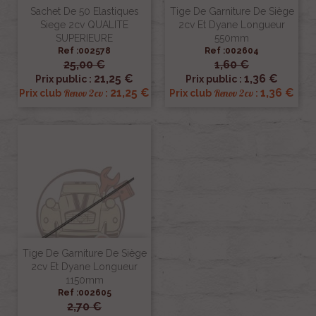
Sachet De 50 Elastiques
Tige De Garniture De Siège
Siege 2cv QUALITE
2cv Et Dyane Longueur
SUPERIEURE
550mm
Ref :002578
Ref :002604
25,00 €
1,60 €
21,25 €
1,36 €
Prix public :
Prix public :
21,25 €
1,36 €
Renov 2cv
Renov 2cv
Prix club
:
Prix club
:
Tige De Garniture De Siège
2cv Et Dyane Longueur
1150mm
Ref :002605
2,70 €