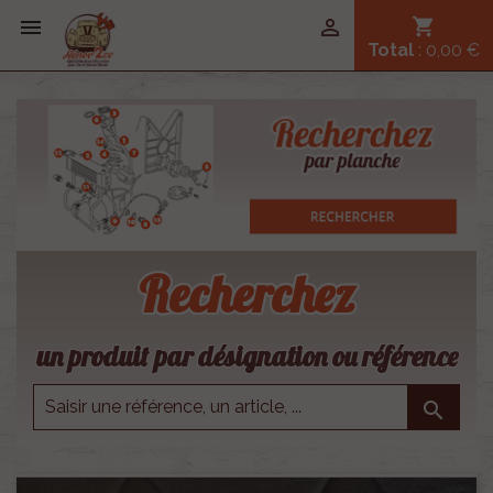


shopping_cart
Total
: 0,00 €
Recherchez
un produit par désignation ou référence
