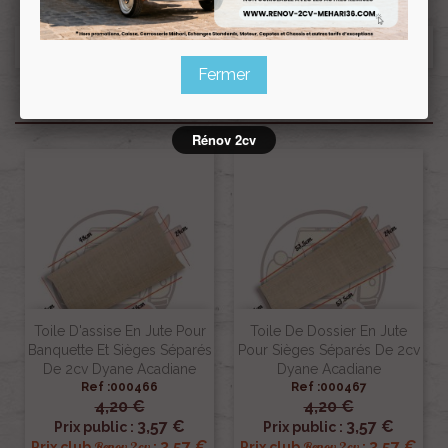
Fermer
Produits associés
Rénov 2cv
Toile D'assise En Jute Pour
Toile De Dossier En Jute
Banquette Et Sièges Séparés
Pour Sièges Séparés De 2cv
De 2cv Dyane Acadiane
Dyane Acadiane
Ref :000466
Ref :000467
4,20 €
4,20 €
3,57 €
3,57 €
Prix public :
Prix public :
3,57 €
3,57 €
Renov 2cv
Renov 2cv
Prix club
:
Prix club
: