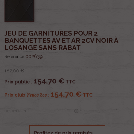
JEU DE GARNITURES POUR 2
BANQUETTES AV ET AR 2CV NOIR À
LOSANGE SANS RABAT
002639
Référence
182,00 €
154,70 €
Prix public :
TTC
154,70 €
Renov 2cv
Prix club
:
TTC
OU PAYER EN
Profitez de prix remisés