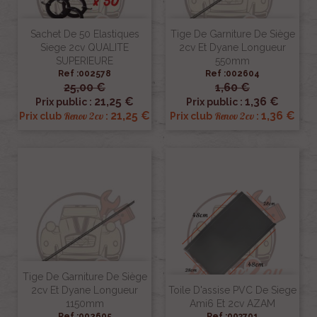
Sachet De 50 Elastiques
Tige De Garniture De Siège
Siege 2cv QUALITE
2cv Et Dyane Longueur
SUPERIEURE
550mm
Ref :002578
Ref :002604
25,00 €
1,60 €
21,25 €
1,36 €
Prix public :
Prix public :
21,25 €
1,36 €
Renov 2cv
Renov 2cv
Prix club
:
Prix club
:
Tige De Garniture De Siège
2cv Et Dyane Longueur
Toile D'assise PVC De Siege
1150mm
Ami6 Et 2cv AZAM
Ref :002605
Ref :003701