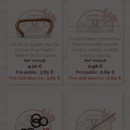
Corde À Piano 510mm Pour
Lot De 30 Agrafes Nez De
Toile Assise Ref 000466,
Cochon Pour Fixation
002403, 001915, 003698,
Sellerie De 2cv Dyane
003700, 003701
Ref :002138
Ref :002518
4,30 €
0,98 €
3,65 €
0,84 €
Prix public :
Prix public :
3,65 €
0,84 €
Renov 2cv
Renov 2cv
Prix club
:
Prix club
: