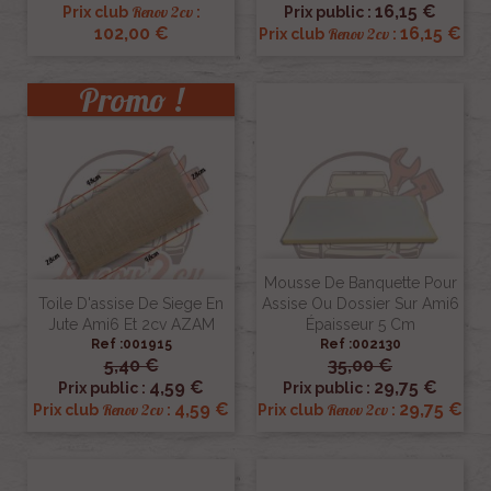
16,15 €
Renov 2cv
Prix club
:
Prix public :
102,00 €
16,15 €
Renov 2cv
Prix club
:
Promo !
Mousse De Banquette Pour
Toile D'assise De Siege En
Assise Ou Dossier Sur Ami6
Jute Ami6 Et 2cv AZAM
Épaisseur 5 Cm
Ref :001915
Ref :002130
5,40 €
35,00 €
4,59 €
29,75 €
Prix public :
Prix public :
4,59 €
29,75 €
Renov 2cv
Renov 2cv
Prix club
:
Prix club
: