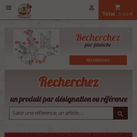


shopping_cart
Total
: 0,00 €
Recherchez
un produit par désignation ou référence
