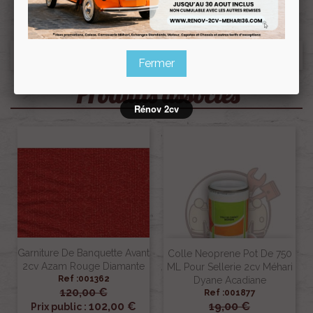
Fermer
Produits associés
Rénov 2cv
Garniture De Banquette Avant
Colle Neoprene Pot De 750
2cv Azam Rouge Diamante
ML Pour Sellerie 2cv Méhari
Ref :001362
Dyane Acadiane
120,00 €
Ref :001877
102,00 €
19,00 €
Prix public :