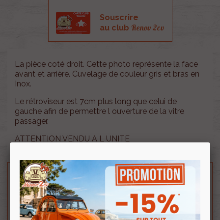
Souscrire
Renov 2cv
au club
La pièce coté droit. Cette photo représente la face
avant et arrière. Cuvelage de couleur gris et bras en
Inox.
Le rétroviseur est 7cm plus long que celui de
gauche afin de permettre l ouverture de la vitre
passager.
ATTENTION VENDU A L UNITE
Besoin d'un renseignement technique sur le produit
? N'hésitez pas à contacter notre service
technique au
0254 277 154
ou par mail à
renov2cv.technique@gmail.com
.