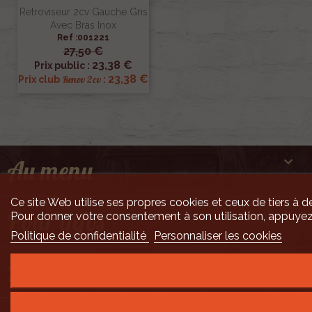
Retroviseur 2cv Gauche Gris
Avec Bras Inox
Ref :001221
27,50 €
23,38 €
Prix public :
23,38 €
Renov 2cv
Prix club
:

Au menu
Ce site Web utilise ses propres cookies et ceux de tiers à de

Pour infos
Pour donner votre consentement à son utilisation, appuyez
Politique de confidentialité
Personnaliser les cookies

Mais encore ...
Développement Code Optimisé, Pole Position et Qualité de Service par Processx