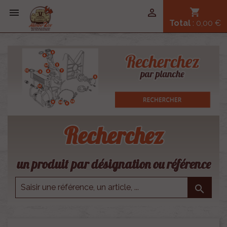


shopping_cart
Total
: 0,00 €
Recherchez
un produit par désignation ou référence
